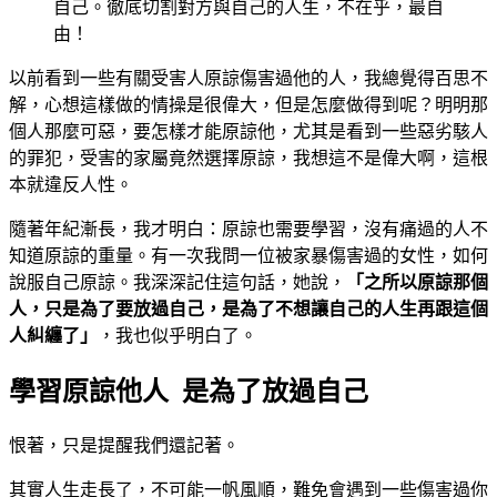
自己。徹底切割對方與自己的人生，不在乎，最自
由！
以前看到一些有關受害人原諒傷害過他的人，我總覺得百思不
解，心想這樣做的情操是很偉大，但是怎麼做得到呢？明明那
個人那麼可惡，要怎樣才能原諒他，尤其是看到一些惡劣駭人
的罪犯，受害的家屬竟然選擇原諒，我想這不是偉大啊，這根
本就違反人性。
隨著年紀漸長，我才明白：原諒也需要學習，沒有痛過的人不
知道原諒的重量。有一次我問一位被家暴傷害過的女性，如何
說服自己原諒。我深深記住這句話，她說，
「之所以原諒那個
人，只是為了要放過自己，是為了不想讓自己的人生再跟這個
人糾纏了」
，我也似乎明白了。
學習原諒他人 是為了放過自己
恨著，只是提醒我們還記著。
其實人生走長了，不可能一帆風順，難免會遇到一些傷害過你