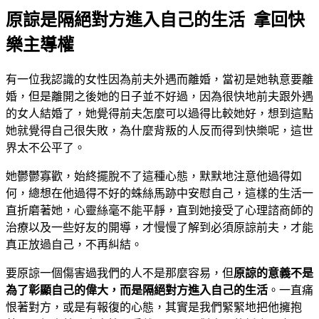
原諒是隔絕對方進入自己的生活 拿回快
樂主導權
有一位我認識的女性因為前夫外遇而離婚，當初是她執意要離
婚，但是離開之後她的日子並不好過，因為很快地前夫跟外遇
的女人結婚了，她覺得前夫怎麼可以過得比較她好，想到這點
她就覺得自己很失敗，為什麼背叛的人反而得到快樂呢，這世
界太不公平了。
她鬱鬱寡歡，始終擺脫不了這種心態，默默地注意他過得如
何，總想在他過得不好的蛛絲馬跡中安慰自己，這樣的生活一
直折磨著她，心靈絲毫不能平靜，直到她接受了心理諮商師的
治療以及一些好友的開導，才慢慢了解到必須原諒前夫，才能
真正放過自己，不再糾結。
要原諒一個傷害過我們的人不是那麼容易，但
原諒的意義不是
為了彰顯自己的偉大，而是隔絕對方進入自己的生活
。一直痛
恨著對方，或是有報復的心態，其實是我們緊緊地把他擁抱