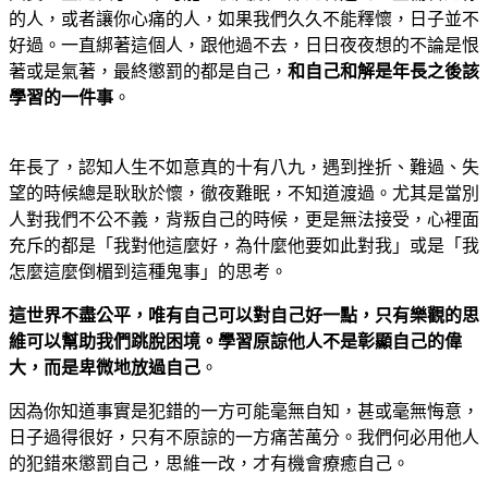
的人，或者讓你心痛的人，如果我們久久不能釋懷，日子並不
好過。一直綁著這個人，跟他過不去，日日夜夜想的不論是恨
著或是氣著，最終懲罰的都是自己，
和自己和解是年長之後該
學習的一件事
。
年長了，認知人生不如意真的十有八九，遇到挫折、難過、失
望的時候總是耿耿於懷，徹夜難眠，不知道渡過。尤其是當別
人對我們不公不義，背叛自己的時候，更是無法接受，心裡面
充斥的都是「我對他這麼好，為什麼他要如此對我」或是「我
怎麼這麼倒楣到這種鬼事」的思考。
這世界不盡公平，唯有自己可以對自己好一點，只有樂觀的思
維可以幫助我們跳脫困境。學習原諒他人不是彰顯自己的偉
大，而是卑微地放過自己
。
因為你知道事實是犯錯的一方可能毫無自知，甚或毫無悔意，
日子過得很好，只有不原諒的一方痛苦萬分。我們何必用他人
的犯錯來懲罰自己，思維一改，才有機會療癒自己。