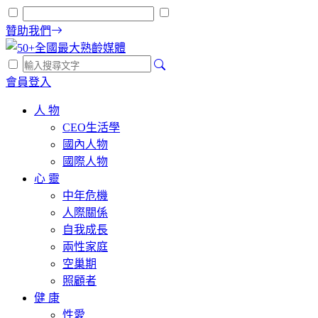
贊助我們
會員登入
人 物
CEO生活學
國內人物
國際人物
心 靈
中年危機
人際關係
自我成長
兩性家庭
空巢期
照顧者
健 康
性愛