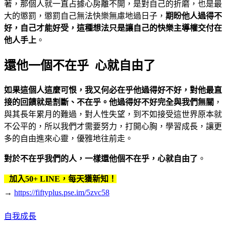
著，那個人就一直占據心房離不開，是對自己的折磨，也是最
大的懲罰，懲罰自己無法快樂無慮地過日子，
期盼他人過得不
好，自己才能好受，這種想法只是讓自己的快樂主導權交付在
他人手上
。
還他一個不在乎 心就自由了
如果這個人這麼可恨，我又何必在乎他過得好不好，對他最直
接的回饋就是割斷、不在乎。他過得好不好完全與我們無關
，
與其長年累月的難過，對人性失望，到不如接受這世界原本就
不公平的，所以我們才需要努力，打開心胸，學習成長，讓更
多的自由進來心靈，優雅地往前走。
對於不在乎我們的人，一樣還他個不在乎，心就自由了
。
加入50+ LINE，每天獲新知！
→
https://fiftyplus.pse.im/5zvc58
自我成長