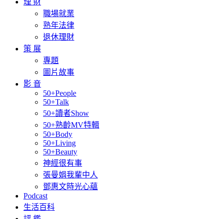
理 財
職場就業
熟年法律
退休理財
策 展
專題
圖片故事
影 音
50+People
50+Talk
50+讀者Show
50+熟齡MV特輯
50+Body
50+Living
50+Beauty
神經很有事
張曼娟我輩中人
鄧惠文時光心蘊
Podcast
生活百科
評 鑑