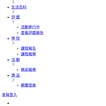
生活百科
評 鑑
活動進行中
查看評鑑報告
學 院
課程報名
課程報導
活 動
精采報導
選 品
顛覆提案
會員登入