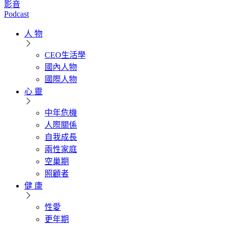
影音
Podcast
人 物
CEO生活學
國內人物
國際人物
心 靈
中年危機
人際關係
自我成長
兩性家庭
空巢期
照顧者
健 康
性愛
更年期