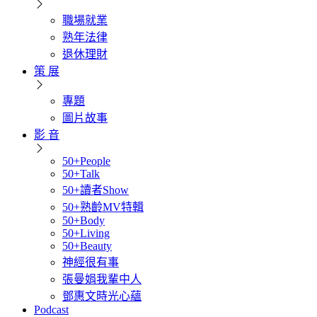
職場就業
熟年法律
退休理財
策 展
專題
圖片故事
影 音
50+People
50+Talk
50+讀者Show
50+熟齡MV特輯
50+Body
50+Living
50+Beauty
神經很有事
張曼娟我輩中人
鄧惠文時光心蘊
Podcast