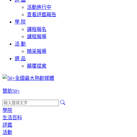
活動進行中
查看評鑑報告
學 院
課程報名
課程報導
活 動
精采報導
選 品
顛覆提案
贊助50+
學院
生活百科
評鑑
活動