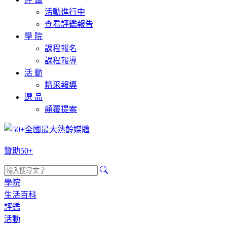
活動進行中
查看評鑑報告
學 院
課程報名
課程報導
活 動
精采報導
選 品
顛覆提案
贊助50+
學院
生活百科
評鑑
活動