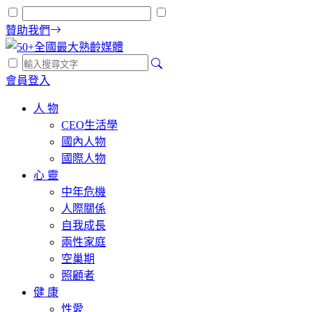
贊助我們
會員登入
人 物
CEO生活學
國內人物
國際人物
心 靈
中年危機
人際關係
自我成長
兩性家庭
空巢期
照顧者
健 康
性愛