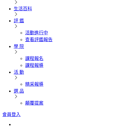
生活百科
評 鑑
活動進行中
查看評鑑報告
學 院
課程報名
課程報導
活 動
精采報導
選 品
顛覆提案
會員登入