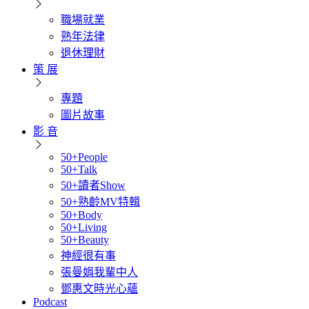
職場就業
熟年法律
退休理財
策 展
專題
圖片故事
影 音
50+People
50+Talk
50+讀者Show
50+熟齡MV特輯
50+Body
50+Living
50+Beauty
神經很有事
張曼娟我輩中人
鄧惠文時光心蘊
Podcast