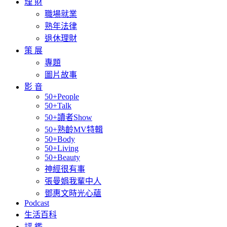
理 財
職場就業
熟年法律
退休理財
策 展
專題
圖片故事
影 音
50+People
50+Talk
50+讀者Show
50+熟齡MV特輯
50+Body
50+Living
50+Beauty
神經很有事
張曼娟我輩中人
鄧惠文時光心蘊
Podcast
生活百科
評 鑑