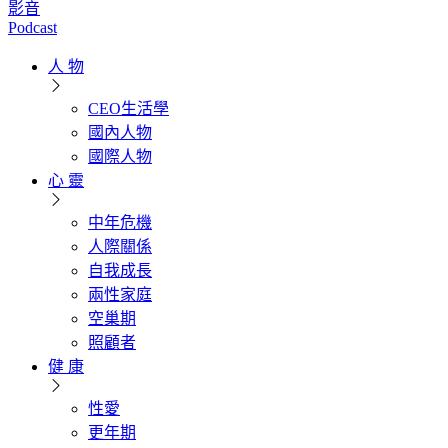
影音
Podcast
人 物
CEO生活學
國內人物
國際人物
心 靈
中年危機
人際關係
自我成長
兩性家庭
空巢期
照顧者
健 康
性愛
更年期