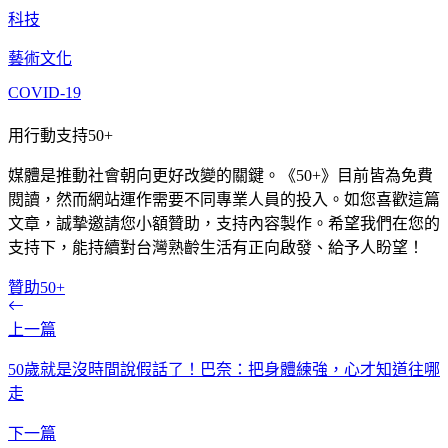
科技
藝術文化
COVID-19
用行動支持50+
媒體是推動社會朝向更好改變的關鍵。《50+》目前皆為免費
閱讀，然而網站運作需要不同專業人員的投入。如您喜歡這篇
文章，誠摯邀請您小額贊助，支持內容製作。希望我們在您的
支持下，能持續對台灣熟齡生活有正向啟發、給予人盼望！
贊助50+
上一篇
50歲就是沒時間說假話了！巴奈：把身體練強，心才知道往哪
走
下一篇