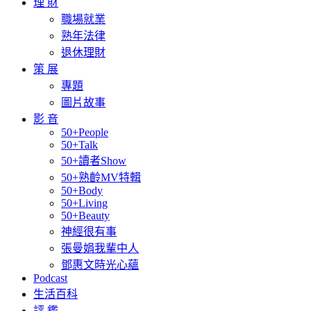
理 財
職場就業
熟年法律
退休理財
策 展
專題
圖片故事
影 音
50+People
50+Talk
50+讀者Show
50+熟齡MV特輯
50+Body
50+Living
50+Beauty
神經很有事
張曼娟我輩中人
鄧惠文時光心蘊
Podcast
生活百科
評 鑑