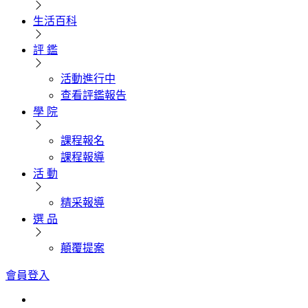
生活百科
評 鑑
活動進行中
查看評鑑報告
學 院
課程報名
課程報導
活 動
精采報導
選 品
顛覆提案
會員登入