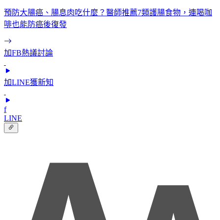
預防大腸癌、腸息肉吃什麼？醫師推薦7類護腸食物，連喝咖
啡也能防癌後復發
加FB熱議討論
加LINE獲新知
f
LINE