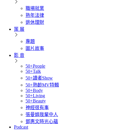
職場就業
熟年法律
退休理財
策 展
專題
圖片故事
影 音
50+People
50+Talk
50+讀者Show
50+熟齡MV特輯
50+Body
50+Living
50+Beauty
神經很有事
張曼娟我輩中人
鄧惠文時光心蘊
Podcast