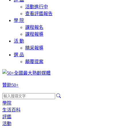
活動進行中
查看評鑑報告
學 院
課程報名
課程報導
活 動
精采報導
選 品
顛覆提案
贊助50+
學院
生活百科
評鑑
活動