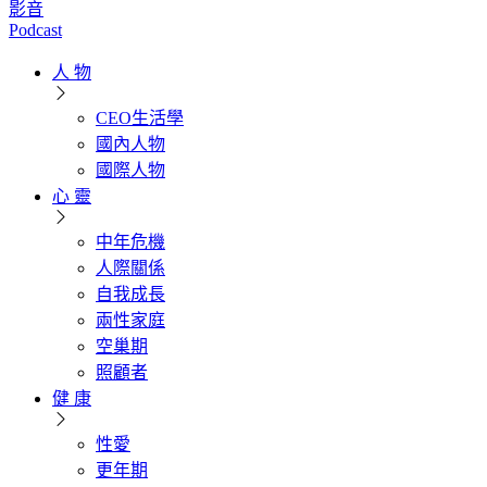
影音
Podcast
人 物
CEO生活學
國內人物
國際人物
心 靈
中年危機
人際關係
自我成長
兩性家庭
空巢期
照顧者
健 康
性愛
更年期