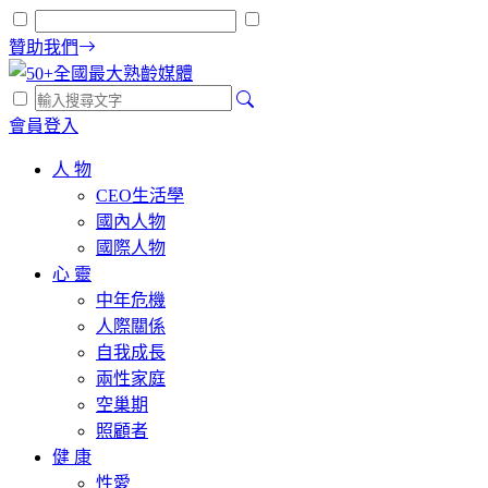
贊助我們
會員登入
人 物
CEO生活學
國內人物
國際人物
心 靈
中年危機
人際關係
自我成長
兩性家庭
空巢期
照顧者
健 康
性愛