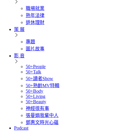
職場就業
熟年法律
退休理財
策 展
專題
圖片故事
影 音
50+People
50+Talk
50+讀者Show
50+熟齡MV特輯
50+Body
50+Living
50+Beauty
神經很有事
張曼娟我輩中人
鄧惠文時光心蘊
Podcast