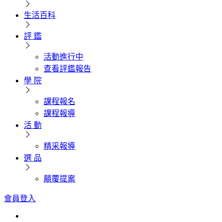
生活百科
評 鑑
活動進行中
查看評鑑報告
學 院
課程報名
課程報導
活 動
精采報導
選 品
顛覆提案
會員登入