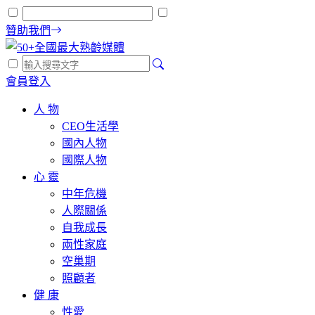
贊助我們
會員登入
人 物
CEO生活學
國內人物
國際人物
心 靈
中年危機
人際關係
自我成長
兩性家庭
空巢期
照顧者
健 康
性愛