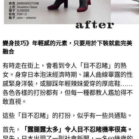
變身技巧》年輕感的元素，只要用於下裝就能完美
融合
有時走在街上，會看到令人「目不忍睹」的熟
女。身穿日本泡沫經濟時期、讓人曲線畢露的性
感緊身洋裝，或腳踩年輕辣妹愛穿的厚底鞋……
各色各樣的打扮都有，但每一種都教人尷尬得不
敢直視。
這些「目不忍睹」的打扮，似乎有一些共通點。
首先，
「露腿露太多」令人目不忍睹機率很高。
早先，日本出現了一則社會新聞，一名60幾歲的