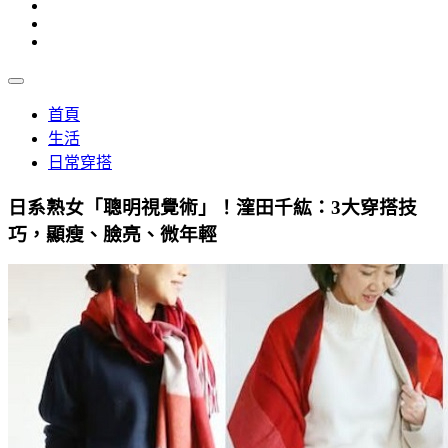
首頁
生活
日常穿搭
日系熟女「聰明視覺術」！漥田千紘：3大穿搭技
巧，顯瘦、臉亮、微年輕