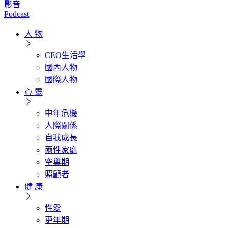
影音
Podcast
人 物
CEO生活學
國內人物
國際人物
心 靈
中年危機
人際關係
自我成長
兩性家庭
空巢期
照顧者
健 康
性愛
更年期