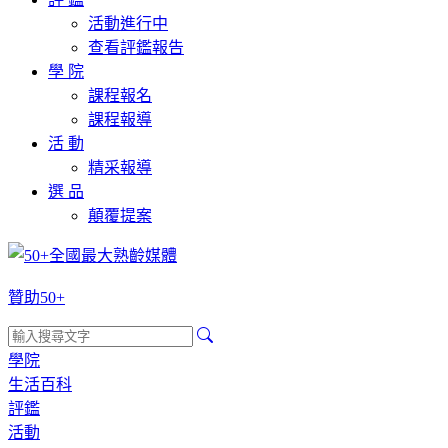
活動進行中
查看評鑑報告
學 院
課程報名
課程報導
活 動
精采報導
選 品
顛覆提案
贊助50+
學院
生活百科
評鑑
活動