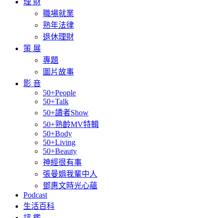
理 財
職場就業
熟年法律
退休理財
策 展
專題
圖片故事
影 音
50+People
50+Talk
50+讀者Show
50+熟齡MV特輯
50+Body
50+Living
50+Beauty
神經很有事
張曼娟我輩中人
鄧惠文時光心蘊
Podcast
生活百科
評 鑑