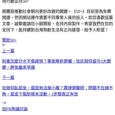
用行動支持50+
媒體是推動社會朝向更好改變的關鍵。《50+》目前皆為免費
閱讀，然而網站運作需要不同專業人員的投入。如您喜歡這篇
文章，誠摯邀請您小額贊助，支持內容製作。希望我們在您的
支持下，能持續對台灣熟齡生活有正向啟發、給予人盼望！
贊助50+
上一篇
財產怎麼分才不傷感情？專家解析遺囑、信託與特留分3大關
鍵，避免繼承爭議
下一篇
狂做仰臥起坐，還是無法瘦小腹？蕭捷健醫師：問題不在練不
夠，是皮下脂肪根本沒動，3步驟真正有效
加FB熱議討論