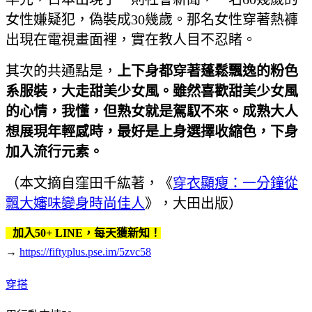
女性嫌疑犯，偽裝成30幾歲。那名女性穿著熱褲
出現在電視畫面裡，實在教人目不忍睹。
其次的共通點是，
上下身都穿著蓬鬆飄逸的粉色
系服裝，大走甜美少女風。雖然喜歡甜美少女風
的心情，我懂，但熟女就是駕馭不來。成熟大人
想展現年輕感時，最好是上身選擇收縮色，下身
加入流行元素。
（本文摘自窪田千紘著，《
穿衣顯瘦：一分鐘從
飄大嬸味變身時尚佳人
》，大田出版）
加入50+ LINE，每天獲新知！
→
https://fiftyplus.pse.im/5zvc58
穿搭