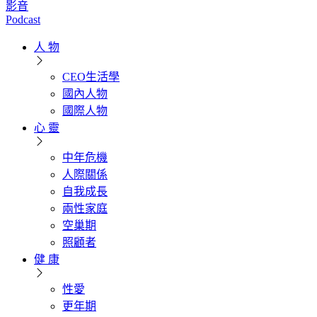
影音
Podcast
人 物
CEO生活學
國內人物
國際人物
心 靈
中年危機
人際關係
自我成長
兩性家庭
空巢期
照顧者
健 康
性愛
更年期