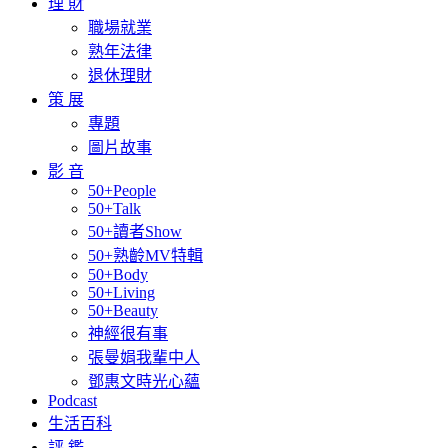
理 財
職場就業
熟年法律
退休理財
策 展
專題
圖片故事
影 音
50+People
50+Talk
50+讀者Show
50+熟齡MV特輯
50+Body
50+Living
50+Beauty
神經很有事
張曼娟我輩中人
鄧惠文時光心蘊
Podcast
生活百科
評 鑑