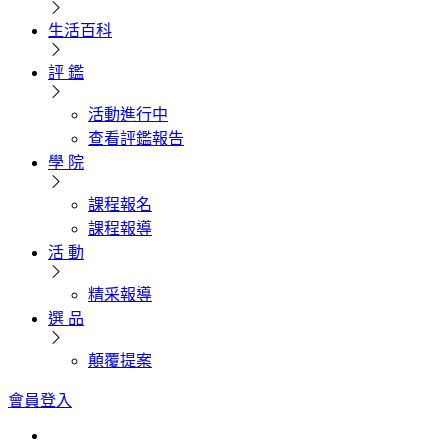
生活百科
評 鑑
活動進行中
查看評鑑報告
學 院
課程報名
課程報導
活 動
精采報導
選 品
顛覆提案
會員登入