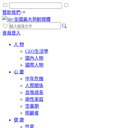
贊助我們
會員登入
人 物
CEO生活學
國內人物
國際人物
心 靈
中年危機
人際關係
自我成長
兩性家庭
空巢期
照顧者
健 康
性愛