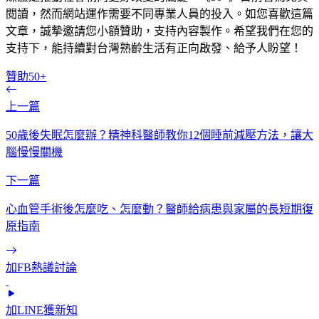
閱讀，然而網站運作需要不同專業人員的投入。如您喜歡這篇
文章，誠摯邀請您小額贊助，支持內容製作。希望我們在您的
支持下，能持續對台灣熟齡生活有正向啟發、給予人盼望！
贊助50+
上一篇
50歲後失眠怎麼辦？精神科醫師教你12個睡前減壓方法，讓大
腦慢慢關機
下一篇
心血管手術後怎麼吃、怎麼動？醫師給病患與家屬的長短期復
原指南
加FB熱議討論
加LINE獲新知