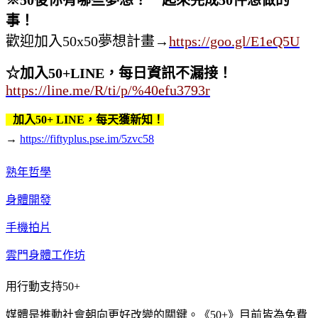
※
50
後你有哪些夢想？一起來完成
50
件想做的
事！
歡迎加入50x50夢想計畫
→
https://goo.gl/E1eQ5U
☆加入50+LINE，每日資訊不漏接！
https://line.me/R/ti/p/%40efu3793r
加入50+ LINE，每天獲新知！
→
https://fiftyplus.pse.im/5zvc58
熟年哲學
身體開發
手機拍片
雲門身體工作坊
用行動支持50+
媒體是推動社會朝向更好改變的關鍵。《50+》目前皆為免費