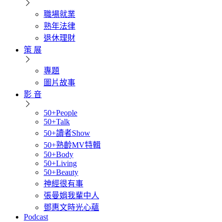
職場就業
熟年法律
退休理財
策 展
專題
圖片故事
影 音
50+People
50+Talk
50+讀者Show
50+熟齡MV特輯
50+Body
50+Living
50+Beauty
神經很有事
張曼娟我輩中人
鄧惠文時光心蘊
Podcast