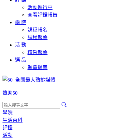
活動進行中
查看評鑑報告
學 院
課程報名
課程報導
活 動
精采報導
選 品
顛覆提案
贊助50+
學院
生活百科
評鑑
活動