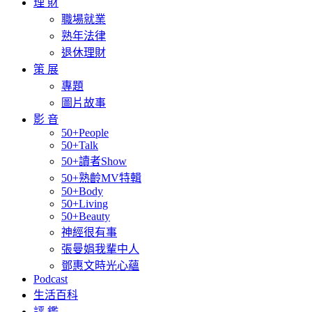
理 財
職場就業
熟年法律
退休理財
策 展
專題
圖片故事
影 音
50+People
50+Talk
50+讀者Show
50+熟齡MV特輯
50+Body
50+Living
50+Beauty
神經很有事
張曼娟我輩中人
鄧惠文時光心蘊
Podcast
生活百科
評 鑑