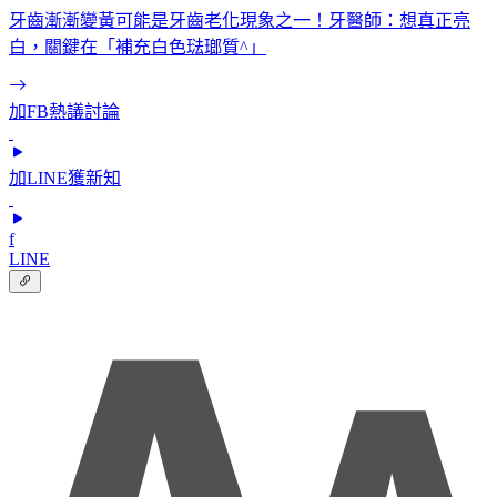
牙齒漸漸變黃可能是牙齒老化現象之一！牙醫師：想真正亮
白，關鍵在「補充白色琺瑯質^」
加FB熱議討論
加LINE獲新知
f
LINE