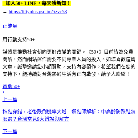
加入50+ LINE，每天獲新知！
→
https://fiftyplus.pse.im/5zvc58
正能量
用行動支持50+
媒體是推動社會朝向更好改變的關鍵。《50+》目前皆為免費
閱讀，然而網站運作需要不同專業人員的投入。如您喜歡這篇
文章，誠摯邀請您小額贊助，支持內容製作。希望我們在您的
支持下，能持續對台灣熟齡生活有正向啟發、給予人盼望！
贊助50+
上一篇
拖鞋穿錯，老後跌倒機率大增！選鞋師解析：中高齡防跌鞋怎
麼選？台灣常見9大錯誤與解方
下一篇