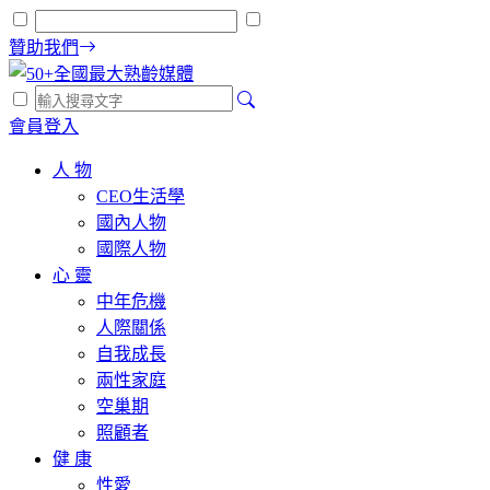
贊助我們
會員登入
人 物
CEO生活學
國內人物
國際人物
心 靈
中年危機
人際關係
自我成長
兩性家庭
空巢期
照顧者
健 康
性愛