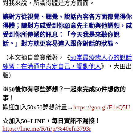
對我來說，所謂得體是方方面面。
讓對方從視覺、聽覺、說話內容各方面都覺得你
得體；讓對方感受到你願意先主動與他調頻，感
受到你所傳遞的訊息：「今天我是來聽你說
話。」對方就更容易進入跟你對話的狀態。
（本文摘自曾寶儀著，《
50堂最療癒人心的說話
練習：在溝通中肯定自己，觸動他人
》，大田出
版）
※
50
後你有哪些夢想？一起來完成
50
件想做的
事！
歡迎加入50x50夢想計畫
→
https://goo.gl/E1eQ5U
☆加入50+LINE，每日資訊不漏接！
https://line.me/R/ti/p/%40efu3793r