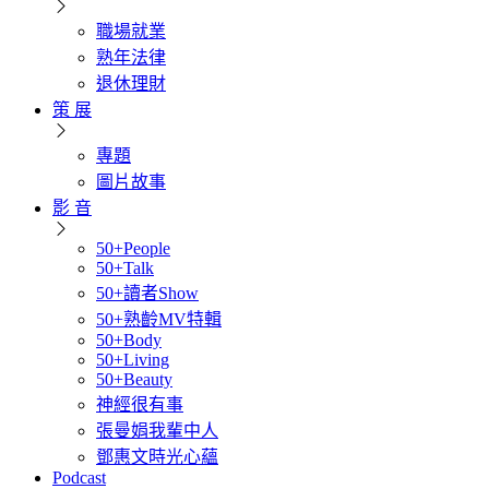
職場就業
熟年法律
退休理財
策 展
專題
圖片故事
影 音
50+People
50+Talk
50+讀者Show
50+熟齡MV特輯
50+Body
50+Living
50+Beauty
神經很有事
張曼娟我輩中人
鄧惠文時光心蘊
Podcast