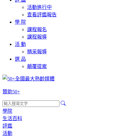
活動進行中
查看評鑑報告
學 院
課程報名
課程報導
活 動
精采報導
選 品
顛覆提案
贊助50+
學院
生活百科
評鑑
活動