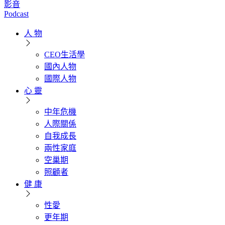
影音
Podcast
人 物
CEO生活學
國內人物
國際人物
心 靈
中年危機
人際關係
自我成長
兩性家庭
空巢期
照顧者
健 康
性愛
更年期