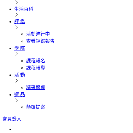
生活百科
評 鑑
活動進行中
查看評鑑報告
學 院
課程報名
課程報導
活 動
精采報導
選 品
顛覆提案
會員登入