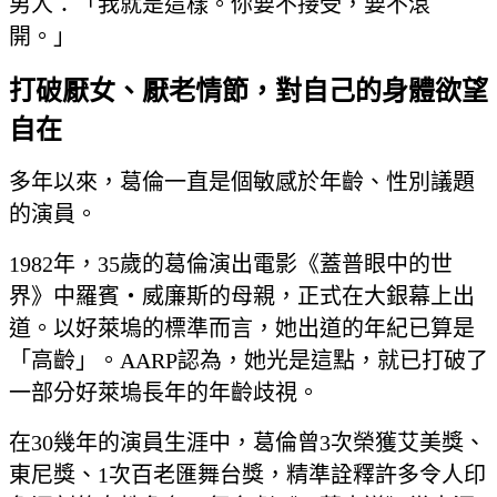
男人：「我就是這樣。你要不接受，要不滾
開。」
打破厭女、厭老情節，對自己的身體欲望
自在
多年以來，葛倫一直是個敏感於年齡、性別議題
的演員。
1982年，35歲的葛倫演出電影《蓋普眼中的世
界》中羅賓‧威廉斯的母親，正式在大銀幕上出
道。以好萊塢的標準而言，她出道的年紀已算是
「高齡」。AARP認為，她光是這點，就已打破了
一部分好萊塢長年的年齡歧視。
在30幾年的演員生涯中，葛倫曾3次榮獲艾美獎、
東尼獎、1次百老匯舞台獎，精準詮釋許多令人印