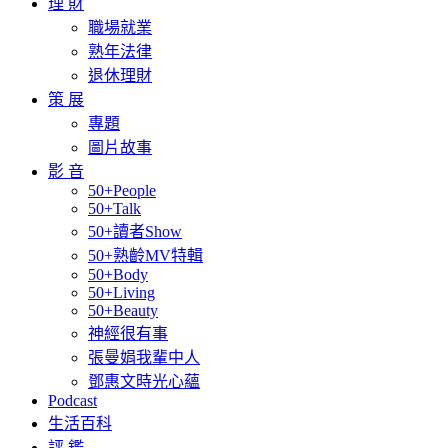
理 財
職場就業
熟年法律
退休理財
策 展
專題
圖片故事
影 音
50+People
50+Talk
50+讀者Show
50+熟齡MV特輯
50+Body
50+Living
50+Beauty
神經很有事
張曼娟我輩中人
鄧惠文時光心蘊
Podcast
生活百科
評 鑑