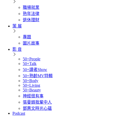
職場就業
熟年法律
退休理財
策 展
專題
圖片故事
影 音
50+People
50+Talk
50+讀者Show
50+熟齡MV特輯
50+Body
50+Living
50+Beauty
神經很有事
張曼娟我輩中人
鄧惠文時光心蘊
Podcast