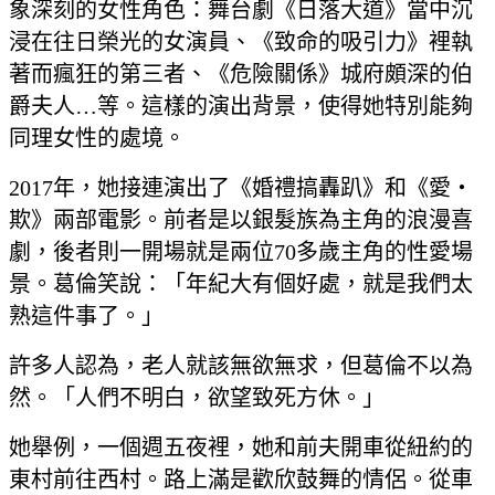
象深刻的女性角色：舞台劇《日落大道》當中沉
浸在往日榮光的女演員、《致命的吸引力》裡執
著而瘋狂的第三者、《危險關係》城府頗深的伯
爵夫人…等。這樣的演出背景，使得她特別能夠
同理女性的處境。
2017年，她接連演出了《婚禮搞轟趴》和《愛‧
欺》兩部電影。前者是以銀髮族為主角的浪漫喜
劇，後者則一開場就是兩位70多歲主角的性愛場
景。葛倫笑說：「年紀大有個好處，就是我們太
熟這件事了。」
許多人認為，老人就該無欲無求，但葛倫不以為
然。「人們不明白，欲望致死方休。」
她舉例，一個週五夜裡，她和前夫開車從紐約的
東村前往西村。路上滿是歡欣鼓舞的情侶。從車