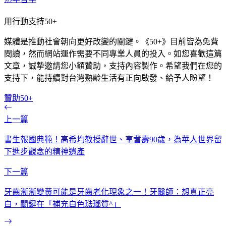
用行動支持50+
媒體是推動社會朝向更好改變的關鍵。《50+》目前皆為免費
閱讀，然而網站運作需要不同專業人員的投入。如您喜歡這篇
文章，誠摯邀請您小額贊助，支持內容製作。希望我們在您的
支持下，能持續對台灣熟齡生活有正向啟發、給予人盼望！
贊助50+
上一篇
書生報國典範！高希均教授辭世、享耆壽90歲，為華人世界留
下進步觀念的精神遺產
下一篇
牙齒漸漸變黃可能是牙齒老化現象之一！牙醫師：想真正亮
白，關鍵在「補充白色琺瑯質^」