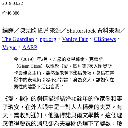
2019.03.22
46,386
編譯／陳莞欣 圖片來源／Shutterstock 資料來源／
The Guardian
、
npr.org
、
Vanity Fair
、
CBSnews
、
Vogue
、
AARP
今（2019）年2月，71歲的女星葛倫‧克蘿斯
（Glenn Close）以電影《愛‧欺》第7次入圍奧斯
卡最佳女主角。雖然並未奪下影后獎項，葛倫在電
影中的表現仍引發不少討論：身為女人，該如何在
男性的陰影下活出自我？
《愛‧欺》的劇情描述結婚40餘年的作家喬和妻
子瓊安，在外人眼中是一對人人稱羨的夫妻。有
天，喬收到通知，他獲得諾貝爾文學獎。這個理
應值得慶祝的消息卻為夫妻關係埋下了變數，瓊