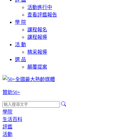
活動進行中
查看評鑑報告
學 院
課程報名
課程報導
活 動
精采報導
選 品
顛覆提案
贊助50+
學院
生活百科
評鑑
活動