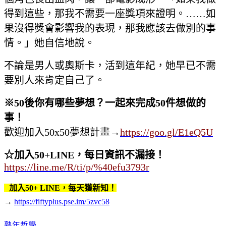
得到這些，那我不需要一座獎項來證明。…
…如
果沒得獎會影響我的表現，那我應該去做別的事
情。」她自信地說。
不論是男人或奧斯卡，活到這年紀，她早已不需
要別人來肯定自己了。
※
50
後你有哪些夢想？一起來完成
50
件想做的
事！
歡迎加入50x50夢想計畫
→
https://goo.gl/E1eQ5U
☆加入50+LINE，每日資訊不漏接！
https://line.me/R/ti/p/%40efu3793r
加入50+ LINE，每天獲新知！
→
https://fiftyplus.pse.im/5zvc58
熟年哲學