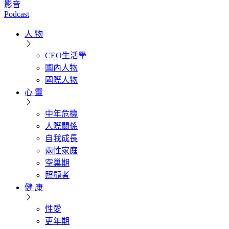
影音
Podcast
人 物
CEO生活學
國內人物
國際人物
心 靈
中年危機
人際關係
自我成長
兩性家庭
空巢期
照顧者
健 康
性愛
更年期