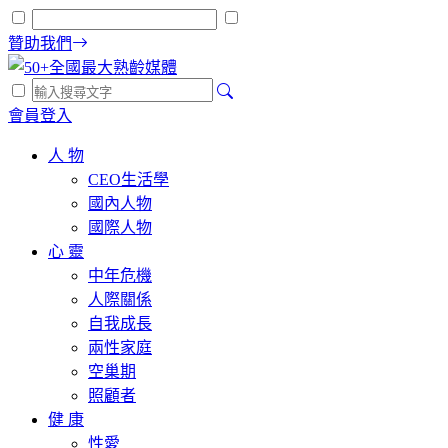
贊助我們
會員登入
人 物
CEO生活學
國內人物
國際人物
心 靈
中年危機
人際關係
自我成長
兩性家庭
空巢期
照顧者
健 康
性愛