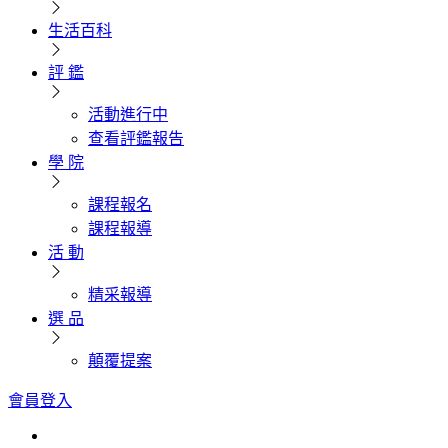
生活百科
評 鑑
活動進行中
查看評鑑報告
學 院
課程報名
課程報導
活 動
精采報導
選 品
顛覆提案
會員登入