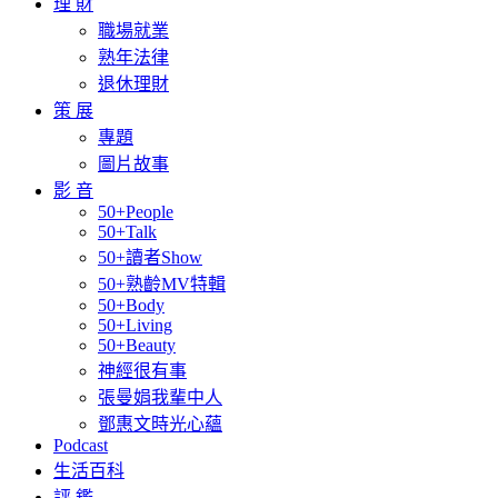
理 財
職場就業
熟年法律
退休理財
策 展
專題
圖片故事
影 音
50+People
50+Talk
50+讀者Show
50+熟齡MV特輯
50+Body
50+Living
50+Beauty
神經很有事
張曼娟我輩中人
鄧惠文時光心蘊
Podcast
生活百科
評 鑑