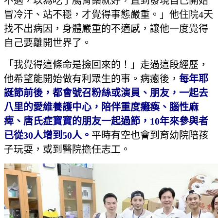
不適，以為吃了腸胃藥就好，直到發現自己開始
冒冷汗、站不穩，才覺得事態嚴重。」他住院4天
找不出病因，身體嚴重的不適感，讓他一度覺得
自己要離開世界了。
「我覺得這條命是撿回來的！」走過這段經歷，
他希望能開始做有利眾生的事。病癒後，
每年耶
誕節前後，都會號召粉絲或演員、朋友，一起去
八里的愛維養護中心，陪伴重度癱瘓、腦性麻
痺、唐氏症寶寶的朋友一起過節，10年來參與者
已從30人增到50人。
平時有空也會到育幼院陪孩
子玩耍，或到醫院擔任志工。