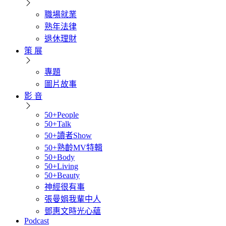
職場就業
熟年法律
退休理財
策 展
專題
圖片故事
影 音
50+People
50+Talk
50+讀者Show
50+熟齡MV特輯
50+Body
50+Living
50+Beauty
神經很有事
張曼娟我輩中人
鄧惠文時光心蘊
Podcast