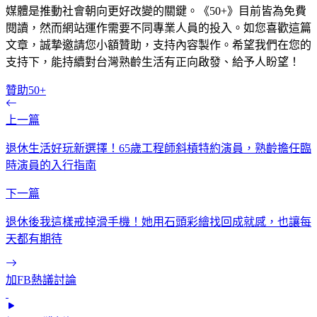
媒體是推動社會朝向更好改變的關鍵。《50+》目前皆為免費
閱讀，然而網站運作需要不同專業人員的投入。如您喜歡這篇
文章，誠摯邀請您小額贊助，支持內容製作。希望我們在您的
支持下，能持續對台灣熟齡生活有正向啟發、給予人盼望！
贊助50+
上一篇
退休生活好玩新選擇！65歲工程師斜槓特約演員，熟齡擔任臨
時演員的入行指南
下一篇
退休後我這樣戒掉滑手機！她用石頭彩繪找回成就感，也讓每
天都有期待
加FB熱議討論