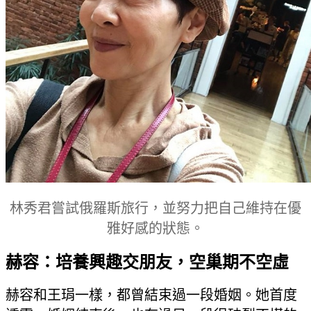
林秀君嘗試俄羅斯旅行，並努力把自己維持在優
雅好感的狀態。
赫容：培養興趣交朋友，空巢期不空虛
赫容和王琄一樣，都曾結束過一段婚姻。她首度