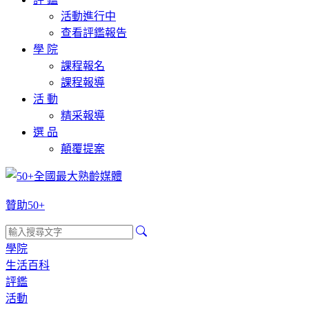
活動進行中
查看評鑑報告
學 院
課程報名
課程報導
活 動
精采報導
選 品
顛覆提案
贊助50+
學院
生活百科
評鑑
活動