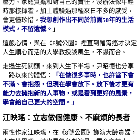
壓力、家庭負擔和對自己的責任，沒辦法像年輕
時那樣揮霍。加上體驗過那種來日不多的感受，
會更懂珍惜。
我想創作出不同於前面50年的生活
模式，不留遺憾。
」
這般心情，與在《8號公園》裡直到罹胃癌才決定
人生順心而活的大學教授談風生，不謀而合。
走過生死關頭，來到人生下半場，尹昭德也分享
一路以來的體悟：
「在做很多事時，也許當下會
不滿、會抱怨，但現在學會放下。放下後才更有
能力去擁抱新的人事物，或是看到更好的風景，
學會給自己更大的空間。」
江映瑤：立志做個健康、不麻煩的長者
兩性作家江映瑤，在《8號公園》飾演大齡貴婦，