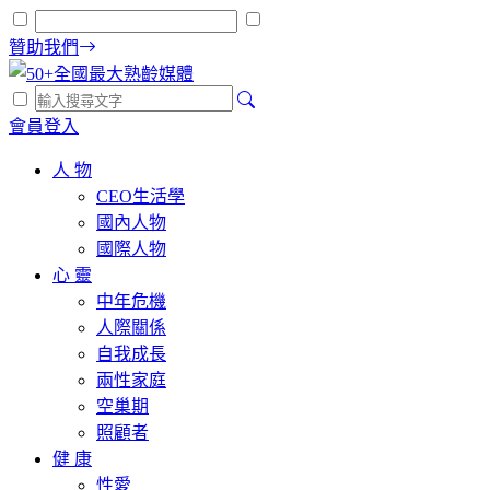
贊助我們
會員登入
人 物
CEO生活學
國內人物
國際人物
心 靈
中年危機
人際關係
自我成長
兩性家庭
空巢期
照顧者
健 康
性愛