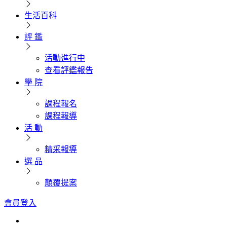
生活百科
評 鑑
活動進行中
查看評鑑報告
學 院
課程報名
課程報導
活 動
精采報導
選 品
顛覆提案
會員登入