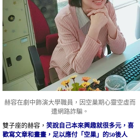
赫容在劇中飾演大學職員，因空巢期心靈空虛而
遭網路詐騙。
雙子座的赫容，
笑說自己本來興趣就很多元，喜
歡寫文章和畫畫，足以應付「空巢」的50後人