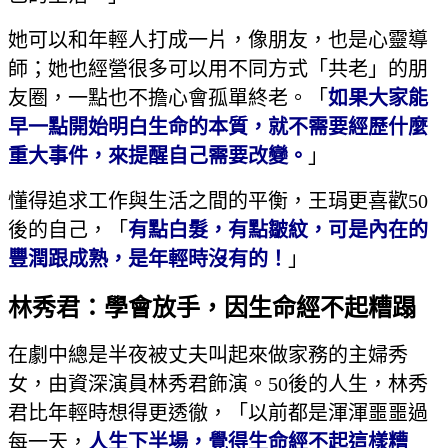
她可以和年輕人打成一片，像朋友，也是心靈導
師；她也經營很多可以用不同方式「共老」的朋
友圈，一點也不擔心會孤單終老。「
如果大家能
早一點開始明白生命的本質，就不需要經歷什麼
重大事件，來提醒自己需要改變。
」
懂得追求工作與生活之間的平衡，王琄更喜歡50
後的自己，「
有點白髮，有點皺紋，可是內在的
豐潤跟成熟，是年輕時沒有的！
」
林秀君：學會放手，因生命經不起糟蹋
在劇中總是半夜被丈夫叫起來做家務的主婦秀
女，由資深演員林秀君飾演。50後的人生，林秀
君比年輕時想得更透徹，「以前都是渾渾噩噩過
每一天，
人生下半場，覺得生命經不起這樣糟