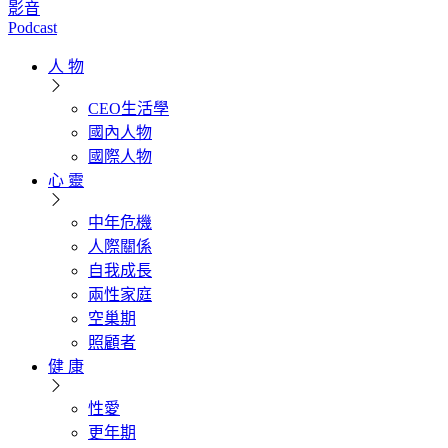
影音
Podcast
人 物
CEO生活學
國內人物
國際人物
心 靈
中年危機
人際關係
自我成長
兩性家庭
空巢期
照顧者
健 康
性愛
更年期