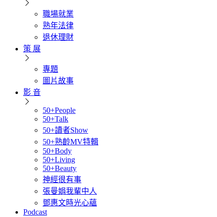
職場就業
熟年法律
退休理財
策 展
專題
圖片故事
影 音
50+People
50+Talk
50+讀者Show
50+熟齡MV特輯
50+Body
50+Living
50+Beauty
神經很有事
張曼娟我輩中人
鄧惠文時光心蘊
Podcast