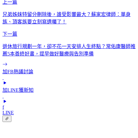
上一篇
兄弟姊妹特留分刪除後，誰受影響最大？蘇家宏律師：單身
族、頂客族要立刻寫遺囑了！
下一篇
退休旅行規劃一年，卻不花一天安排人生終點？常佑康醫師推
薦5本善終好書，提早做好醫療與告別準備
加FB熱議討論
加LINE獲新知
f
LINE