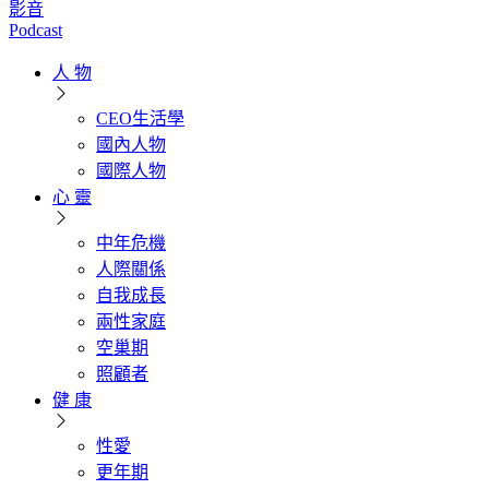
影音
Podcast
人 物
CEO生活學
國內人物
國際人物
心 靈
中年危機
人際關係
自我成長
兩性家庭
空巢期
照顧者
健 康
性愛
更年期