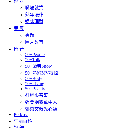
理 財
職場就業
熟年法律
退休理財
策 展
專題
圖片故事
影 音
50+People
50+Talk
50+讀者Show
50+熟齡MV特輯
50+Body
50+Living
50+Beauty
神經很有事
張曼娟我輩中人
鄧惠文時光心蘊
Podcast
生活百科
評 鑑