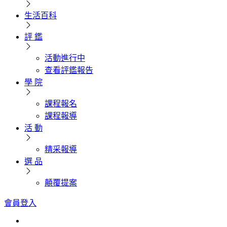
生活百科
評 鑑
活動進行中
查看評鑑報告
學 院
課程報名
課程報導
活 動
精采報導
選 品
顛覆提案
會員登入