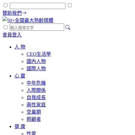
贊助我們
會員登入
人 物
CEO生活學
國內人物
國際人物
心 靈
中年危機
人際關係
自我成長
兩性家庭
空巢期
照顧者
健 康
性愛