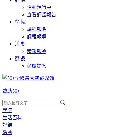
活動進行中
查看評鑑報告
學 院
課程報名
課程報導
活 動
精采報導
選 品
顛覆提案
贊助50+
學院
生活百科
評鑑
活動