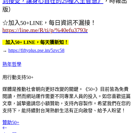
到接受，讓身心自在的29種人生智慧》
，時報出
版）
☆加入50+LINE，每日資訊不漏接！
https://line.me/R/ti/p/%40efu3793r
加入50+ LINE，每天獲新知！
→
https://fiftyplus.pse.im/5zvc58
熟年哲學
用行動支持50+
媒體是推動社會朝向更好改變的關鍵。《50+》目前皆為免費
閱讀，然而網站運作需要不同專業人員的投入。如您喜歡這篇
文章，誠摯邀請您小額贊助，支持內容製作。希望我們在您的
支持下，能持續對台灣熟齡生活有正向啟發、給予人盼望！
贊助50+