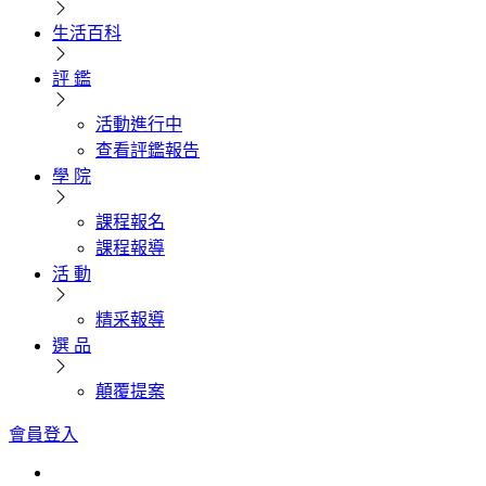
生活百科
評 鑑
活動進行中
查看評鑑報告
學 院
課程報名
課程報導
活 動
精采報導
選 品
顛覆提案
會員登入