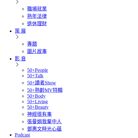
職場就業
熟年法律
退休理財
策 展
專題
圖片故事
影 音
50+People
50+Talk
50+讀者Show
50+熟齡MV特輯
50+Body
50+Living
50+Beauty
神經很有事
張曼娟我輩中人
鄧惠文時光心蘊
Podcast