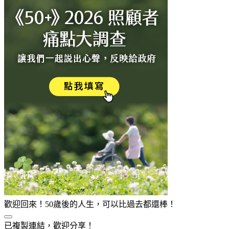
歡迎回來！50歲後的人生，可以比過去都還棒！
已複製連結，歡迎分享！