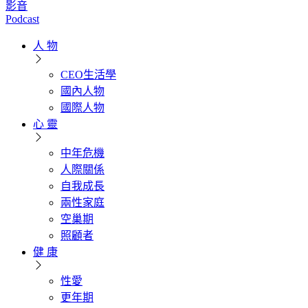
影音
Podcast
人 物
CEO生活學
國內人物
國際人物
心 靈
中年危機
人際關係
自我成長
兩性家庭
空巢期
照顧者
健 康
性愛
更年期