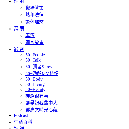
理 財
職場就業
熟年法律
退休理財
策 展
專題
圖片故事
影 音
50+People
50+Talk
50+讀者Show
50+熟齡MV特輯
50+Body
50+Living
50+Beauty
神經很有事
張曼娟我輩中人
鄧惠文時光心蘊
Podcast
生活百科
評 鑑