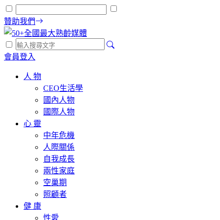
贊助我們
會員登入
人 物
CEO生活學
國內人物
國際人物
心 靈
中年危機
人際關係
自我成長
兩性家庭
空巢期
照顧者
健 康
性愛