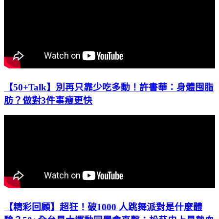
【50+Talk】別再只靠少吃多動！許書華：身體囤脂
肪？做對3件事瘦更快
【精彩回顧】超狂！破1000 人跳舞派對是什麼體