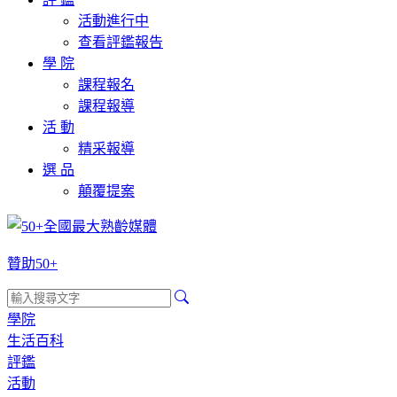
活動進行中
查看評鑑報告
學 院
課程報名
課程報導
活 動
精采報導
選 品
顛覆提案
贊助50+
學院
生活百科
評鑑
活動