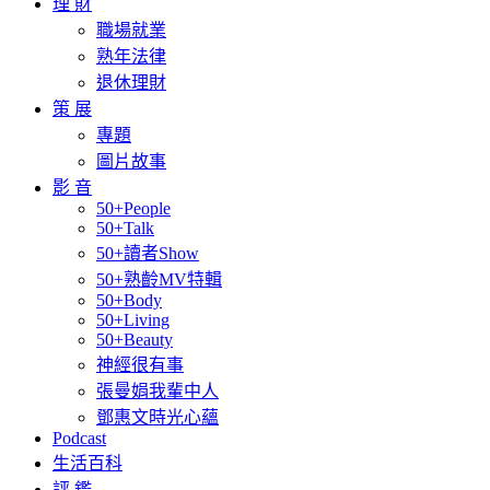
理 財
職場就業
熟年法律
退休理財
策 展
專題
圖片故事
影 音
50+People
50+Talk
50+讀者Show
50+熟齡MV特輯
50+Body
50+Living
50+Beauty
神經很有事
張曼娟我輩中人
鄧惠文時光心蘊
Podcast
生活百科
評 鑑