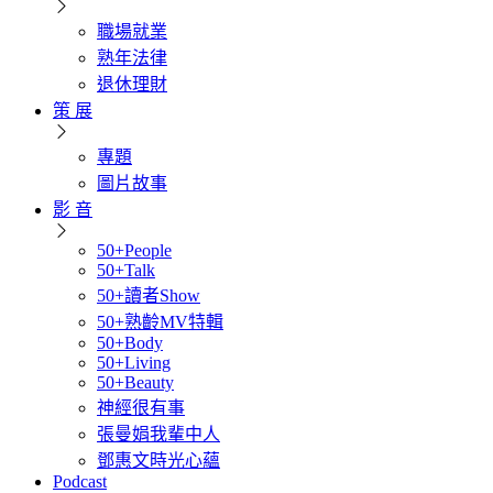
職場就業
熟年法律
退休理財
策 展
專題
圖片故事
影 音
50+People
50+Talk
50+讀者Show
50+熟齡MV特輯
50+Body
50+Living
50+Beauty
神經很有事
張曼娟我輩中人
鄧惠文時光心蘊
Podcast