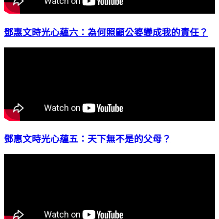
鄧惠文時光心蘊六：為何照顧公婆變成我的責任？
鄧惠文時光心蘊五：天下無不是的父母？