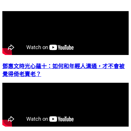
鄧惠文時光心蘊十：如何和年輕人溝通，才不會被
覺得倚老賣老？