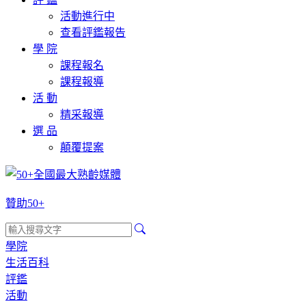
活動進行中
查看評鑑報告
學 院
課程報名
課程報導
活 動
精采報導
選 品
顛覆提案
贊助50+
學院
生活百科
評鑑
活動