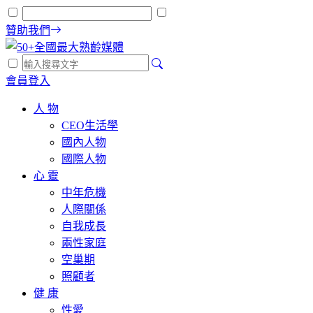
贊助我們
會員登入
人 物
CEO生活學
國內人物
國際人物
心 靈
中年危機
人際關係
自我成長
兩性家庭
空巢期
照顧者
健 康
性愛