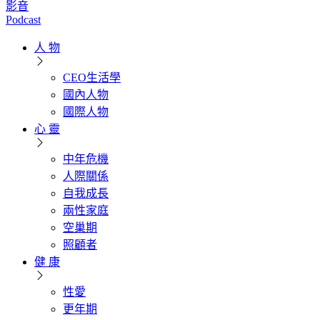
影音
Podcast
人 物
CEO生活學
國內人物
國際人物
心 靈
中年危機
人際關係
自我成長
兩性家庭
空巢期
照顧者
健 康
性愛
更年期