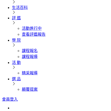
生活百科
評 鑑
活動進行中
查看評鑑報告
學 院
課程報名
課程報導
活 動
精采報導
選 品
顛覆提案
會員登入