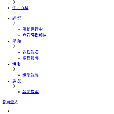
生活百科
評 鑑
活動進行中
查看評鑑報告
學 院
課程報名
課程報導
活 動
精采報導
選 品
顛覆提案
會員登入