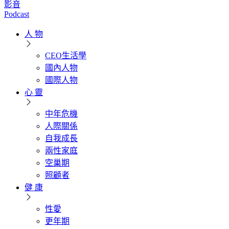
影音
Podcast
人 物
CEO生活學
國內人物
國際人物
心 靈
中年危機
人際關係
自我成長
兩性家庭
空巢期
照顧者
健 康
性愛
更年期