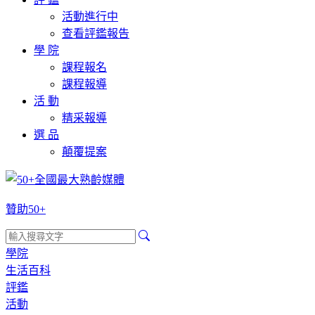
活動進行中
查看評鑑報告
學 院
課程報名
課程報導
活 動
精采報導
選 品
顛覆提案
贊助50+
學院
生活百科
評鑑
活動