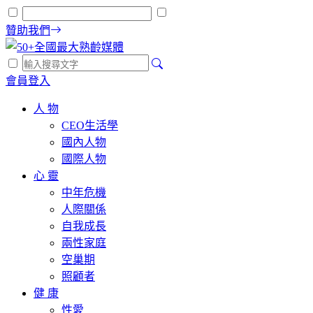
贊助我們
會員登入
人 物
CEO生活學
國內人物
國際人物
心 靈
中年危機
人際關係
自我成長
兩性家庭
空巢期
照顧者
健 康
性愛