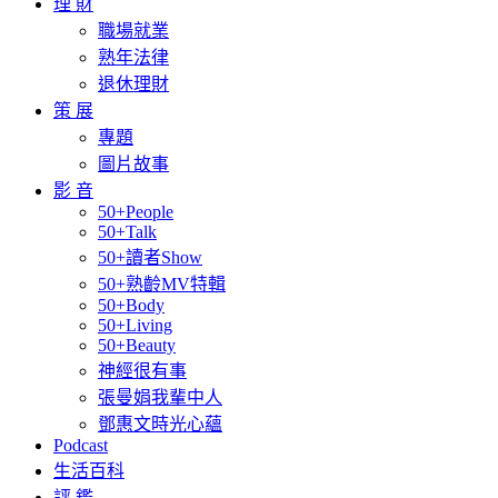
理 財
職場就業
熟年法律
退休理財
策 展
專題
圖片故事
影 音
50+People
50+Talk
50+讀者Show
50+熟齡MV特輯
50+Body
50+Living
50+Beauty
神經很有事
張曼娟我輩中人
鄧惠文時光心蘊
Podcast
生活百科
評 鑑