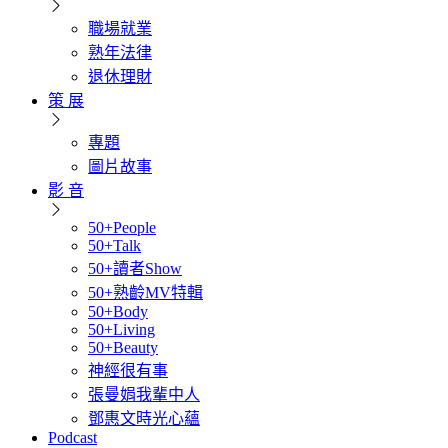
職場就業
熟年法律
退休理財
策 展
專題
圖片故事
影 音
50+People
50+Talk
50+讀者Show
50+熟齡MV特輯
50+Body
50+Living
50+Beauty
神經很有事
張曼娟我輩中人
鄧惠文時光心蘊
Podcast