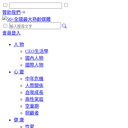
贊助我們
會員登入
人 物
CEO生活學
國內人物
國際人物
心 靈
中年危機
人際關係
自我成長
兩性家庭
空巢期
照顧者
健 康
性愛