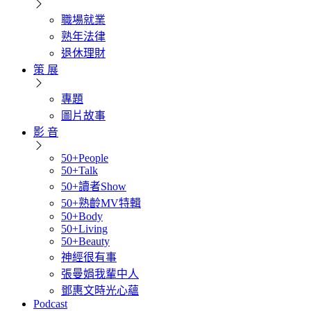
職場就業
熟年法律
退休理財
策 展
專題
圖片故事
影 音
50+People
50+Talk
50+讀者Show
50+熟齡MV特輯
50+Body
50+Living
50+Beauty
神經很有事
張曼娟我輩中人
鄧惠文時光心蘊
Podcast