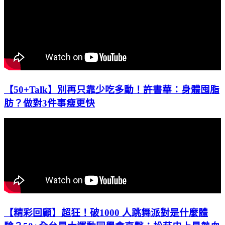
【50+Talk】別再只靠少吃多動！許書華：身體囤脂
肪？做對3件事瘦更快
【精彩回顧】超狂！破1000 人跳舞派對是什麼體