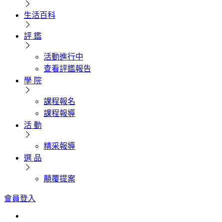
生活百科
評 鑑
活動進行中
查看評鑑報告
學 院
課程報名
課程報導
活 動
精采報導
選 品
顛覆提案
會員登入