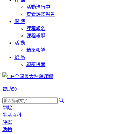
活動進行中
查看評鑑報告
學 院
課程報名
課程報導
活 動
精采報導
選 品
顛覆提案
贊助50+
學院
生活百科
評鑑
活動