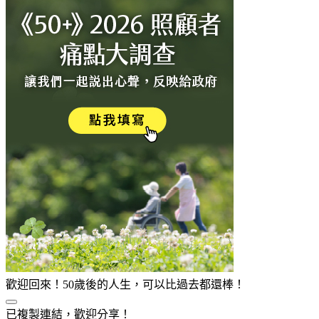
歡迎回來！50歲後的人生，可以比過去都還棒！
已複製連結，歡迎分享！