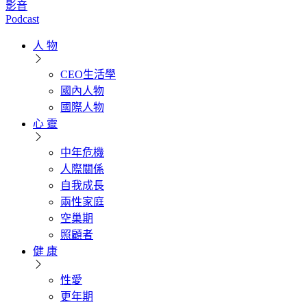
影音
Podcast
人 物
CEO生活學
國內人物
國際人物
心 靈
中年危機
人際關係
自我成長
兩性家庭
空巢期
照顧者
健 康
性愛
更年期