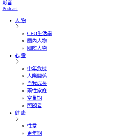
影音
Podcast
人 物
CEO生活學
國內人物
國際人物
心 靈
中年危機
人際關係
自我成長
兩性家庭
空巢期
照顧者
健 康
性愛
更年期