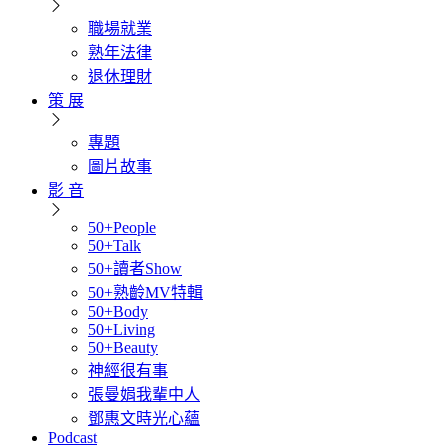
職場就業
熟年法律
退休理財
策 展
專題
圖片故事
影 音
50+People
50+Talk
50+讀者Show
50+熟齡MV特輯
50+Body
50+Living
50+Beauty
神經很有事
張曼娟我輩中人
鄧惠文時光心蘊
Podcast