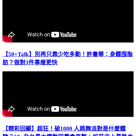
【50+Talk】別再只靠少吃多動！許書華：身體囤脂
肪？做對3件事瘦更快
【精彩回顧】超狂！破1000 人跳舞派對是什麼體