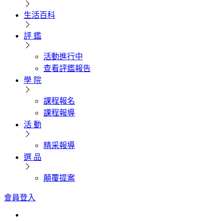
生活百科
評 鑑
活動進行中
查看評鑑報告
學 院
課程報名
課程報導
活 動
精采報導
選 品
顛覆提案
會員登入