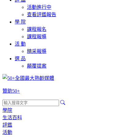
活動進行中
查看評鑑報告
學 院
課程報名
課程報導
活 動
精采報導
選 品
顛覆提案
贊助50+
學院
生活百科
評鑑
活動