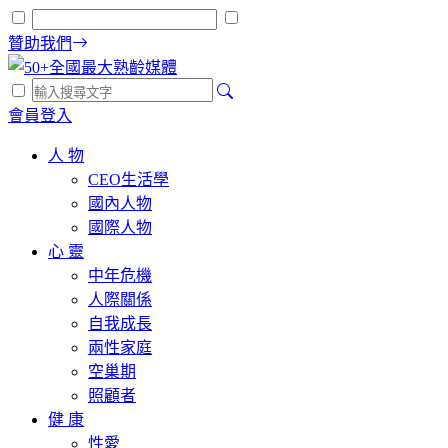
贊助我們
會員登入
人 物
CEO生活學
國內人物
國際人物
心 靈
中年危機
人際關係
自我成長
兩性家庭
空巢期
照顧者
健 康
性愛