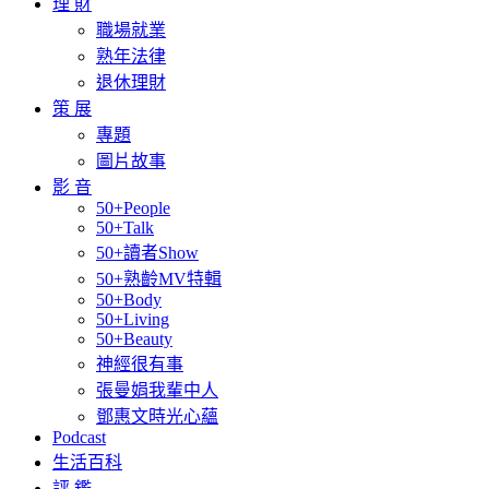
理 財
職場就業
熟年法律
退休理財
策 展
專題
圖片故事
影 音
50+People
50+Talk
50+讀者Show
50+熟齡MV特輯
50+Body
50+Living
50+Beauty
神經很有事
張曼娟我輩中人
鄧惠文時光心蘊
Podcast
生活百科
評 鑑