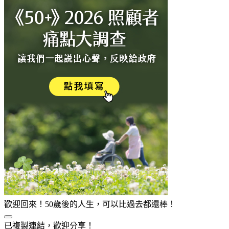
歡迎回來！50歲後的人生，可以比過去都還棒！
已複製連結，歡迎分享！