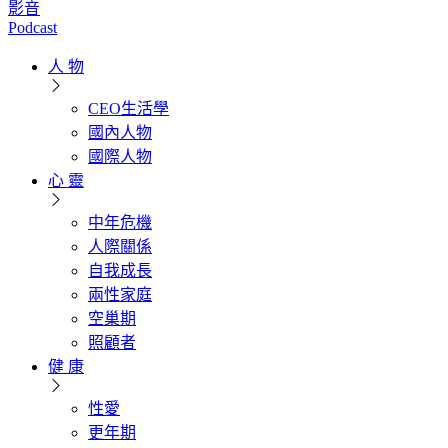
影音
Podcast
人 物
CEO生活學
國內人物
國際人物
心 靈
中年危機
人際關係
自我成長
兩性家庭
空巢期
照顧者
健 康
性愛
更年期