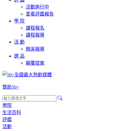
活動進行中
查看評鑑報告
學 院
課程報名
課程報導
活 動
精采報導
選 品
顛覆提案
贊助50+
學院
生活百科
評鑑
活動