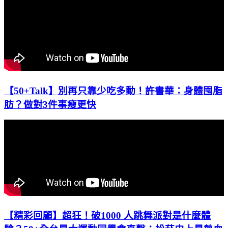
【50+Talk】別再只靠少吃多動！許書華：身體囤脂
肪？做對3件事瘦更快
【精彩回顧】超狂！破1000 人跳舞派對是什麼體