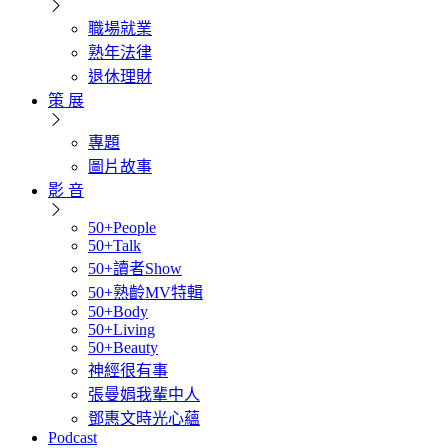
職場就業
熟年法律
退休理財
策 展
專題
圖片故事
影 音
50+People
50+Talk
50+讀者Show
50+熟齡MV特輯
50+Body
50+Living
50+Beauty
神經很有事
張曼娟我輩中人
鄧惠文時光心蘊
Podcast