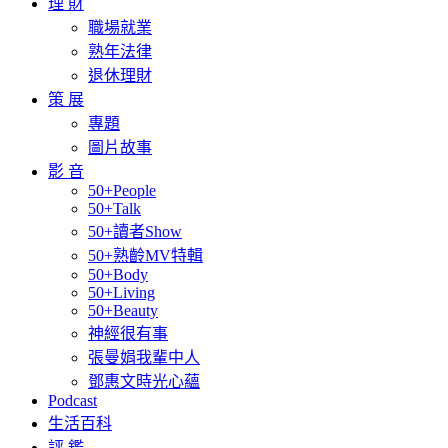
理 財
職場就業
熟年法律
退休理財
策 展
專題
圖片故事
影 音
50+People
50+Talk
50+讀者Show
50+熟齡MV特輯
50+Body
50+Living
50+Beauty
神經很有事
張曼娟我輩中人
鄧惠文時光心蘊
Podcast
生活百科
評 鑑