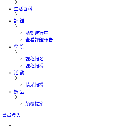
生活百科
評 鑑
活動進行中
查看評鑑報告
學 院
課程報名
課程報導
活 動
精采報導
選 品
顛覆提案
會員登入