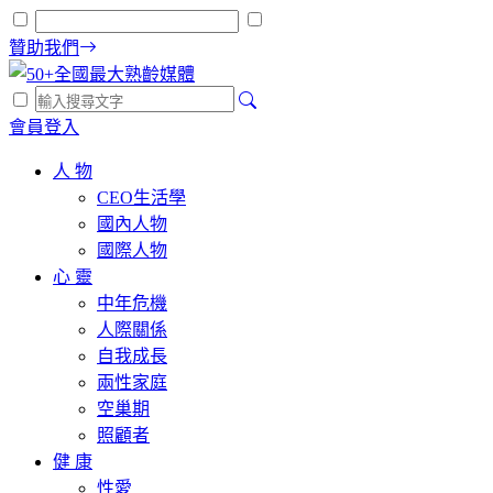
贊助我們
會員登入
人 物
CEO生活學
國內人物
國際人物
心 靈
中年危機
人際關係
自我成長
兩性家庭
空巢期
照顧者
健 康
性愛