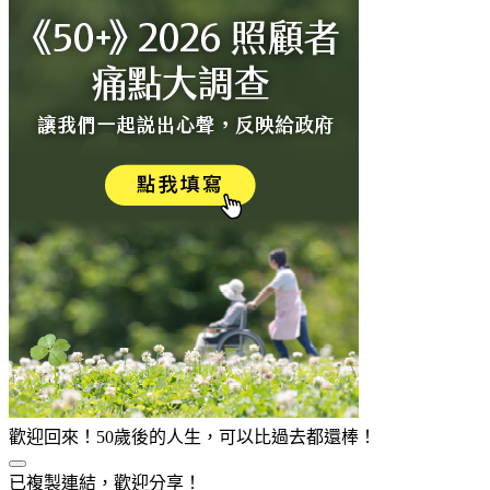
歡迎回來！50歲後的人生，可以比過去都還棒！
已複製連結，歡迎分享！