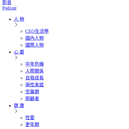
影音
Podcast
人 物
CEO生活學
國內人物
國際人物
心 靈
中年危機
人際關係
自我成長
兩性家庭
空巢期
照顧者
健 康
性愛
更年期