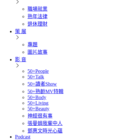
職場就業
熟年法律
退休理財
策 展
專題
圖片故事
影 音
50+People
50+Talk
50+讀者Show
50+熟齡MV特輯
50+Body
50+Living
50+Beauty
神經很有事
張曼娟我輩中人
鄧惠文時光心蘊
Podcast