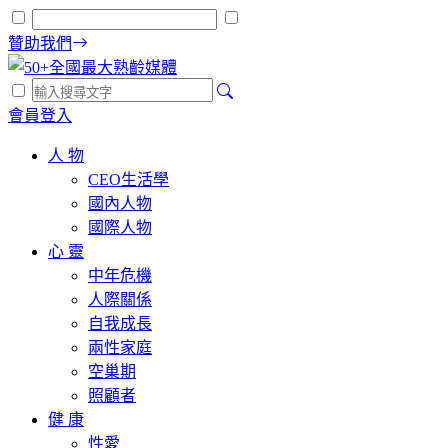
贊助我們
會員登入
人 物
CEO生活學
國內人物
國際人物
心 靈
中年危機
人際關係
自我成長
兩性家庭
空巢期
照顧者
健 康
性愛