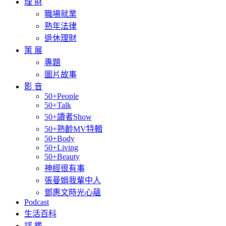
理 財
職場就業
熟年法律
退休理財
策 展
專題
圖片故事
影 音
50+People
50+Talk
50+讀者Show
50+熟齡MV特輯
50+Body
50+Living
50+Beauty
神經很有事
張曼娟我輩中人
鄧惠文時光心蘊
Podcast
生活百科
評 鑑