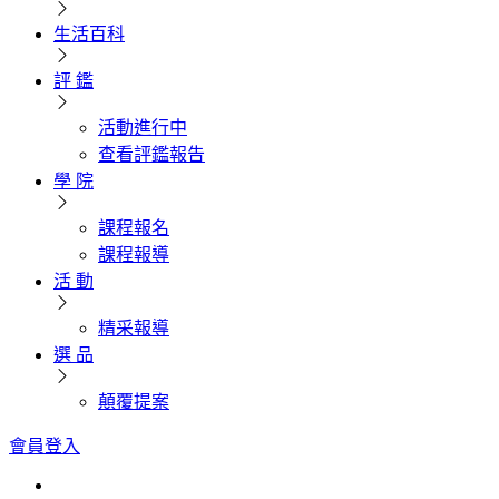
生活百科
評 鑑
活動進行中
查看評鑑報告
學 院
課程報名
課程報導
活 動
精采報導
選 品
顛覆提案
會員登入