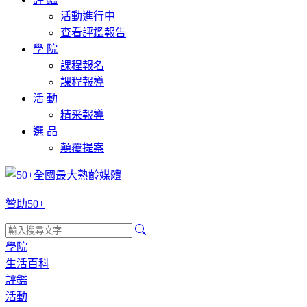
活動進行中
查看評鑑報告
學 院
課程報名
課程報導
活 動
精采報導
選 品
顛覆提案
贊助50+
學院
生活百科
評鑑
活動