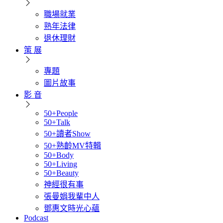
職場就業
熟年法律
退休理財
策 展
專題
圖片故事
影 音
50+People
50+Talk
50+讀者Show
50+熟齡MV特輯
50+Body
50+Living
50+Beauty
神經很有事
張曼娟我輩中人
鄧惠文時光心蘊
Podcast