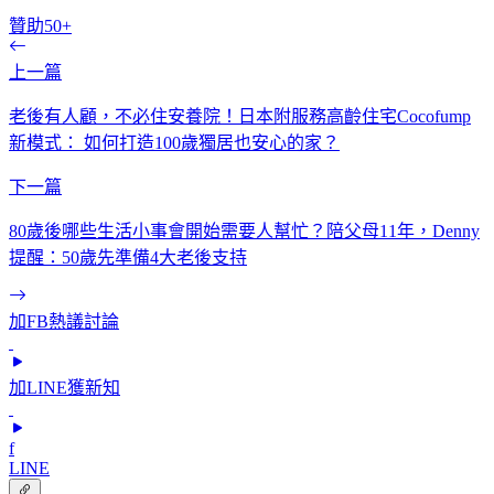
贊助50+
上一篇
老後有人顧，不必住安養院！日本附服務高齡住宅Cocofump
新模式： 如何打造100歲獨居也安心的家？
下一篇
80歲後哪些生活小事會開始需要人幫忙？陪父母11年，Denny
提醒：50歲先準備4大老後支持
加FB熱議討論
加LINE獲新知
f
LINE