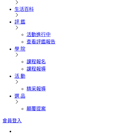
生活百科
評 鑑
活動進行中
查看評鑑報告
學 院
課程報名
課程報導
活 動
精采報導
選 品
顛覆提案
會員登入