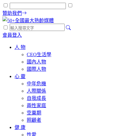
贊助我們
會員登入
人 物
CEO生活學
國內人物
國際人物
心 靈
中年危機
人際關係
自我成長
兩性家庭
空巢期
照顧者
健 康
性愛