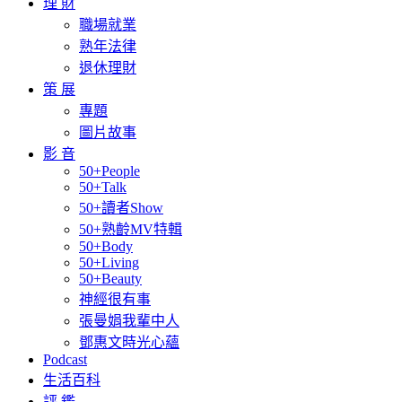
理 財
職場就業
熟年法律
退休理財
策 展
專題
圖片故事
影 音
50+People
50+Talk
50+讀者Show
50+熟齡MV特輯
50+Body
50+Living
50+Beauty
神經很有事
張曼娟我輩中人
鄧惠文時光心蘊
Podcast
生活百科
評 鑑