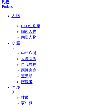
影音
Podcast
人 物
CEO生活學
國內人物
國際人物
心 靈
中年危機
人際關係
自我成長
兩性家庭
空巢期
照顧者
健 康
性愛
更年期