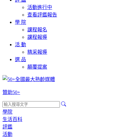
活動進行中
查看評鑑報告
學 院
課程報名
課程報導
活 動
精采報導
選 品
顛覆提案
贊助50+
學院
生活百科
評鑑
活動