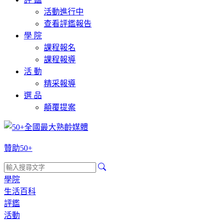
活動進行中
查看評鑑報告
學 院
課程報名
課程報導
活 動
精采報導
選 品
顛覆提案
贊助50+
學院
生活百科
評鑑
活動