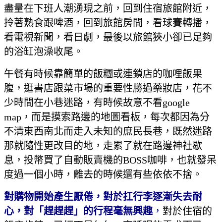
盡量在下班人潮湧現之前，回到住宿旅館附近，
拎著熟食跟啤酒，回到旅館房間，看球賽轉播，
看電視新聞，看日劇，最後以旅館狹小卻已足夠
的浴缸泡澡收尾。
午餐有時候靠簡單的飯糰或連鎖店的咖哩飯果
腹，逛書店跟菜市場的重要性勝過藥妝店，花不
少時間在小巷迷路，有時候故意不看google
map，而是摸索路邊的地圖看板，每次都因為分
不清東西南北而走入未知的庶民長巷，既然迷路
那就隨性更改目的地，走累了就在路邊神社歇
息，投幣買了自動販賣機的BOSS咖啡，也就發呆
度過一個小時，離去的時候還有些依依不捨。
對購物開始產生厭倦，對於扛行李逐漸失去耐
心，對「趕趕趕」的行程毫無興趣
，
對於住宿的