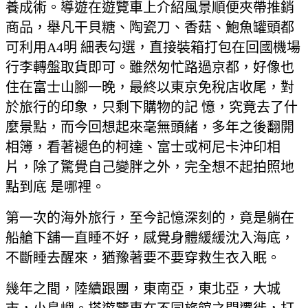
養成術。導遊在遊覽車上介紹風景順便夾帶推銷
商品，舉凡干貝糖、陶瓷刀、香菇、鮑魚罐頭都
可利用A4明 細表勾選，直接裝箱打包在回國機場
行李轉盤取貨即可。雖然匆忙路過京都，好像也
住在富士山腳一晚，最終以東京免稅店收尾，對
於旅行的印象，只剩下購物的記 憶，究竟去了什
麼景點，而今回想起來毫無頭緒，多年之後翻開
相簿，看著褪色的柯達、富士或柯尼卡沖印相
片，除了驚覺自己變胖之外，完全想不起拍照地
點到底 是哪裡。
第一次的海外旅行，至今記憶深刻的，竟是躺在
船艙下舖一直睡不好，感覺身體緩緩沈入海底，
不斷睡去醒來，猶豫著要不要穿救生衣入眠。
幾年之間，陸續跟團，東南亞，東北亞，大城