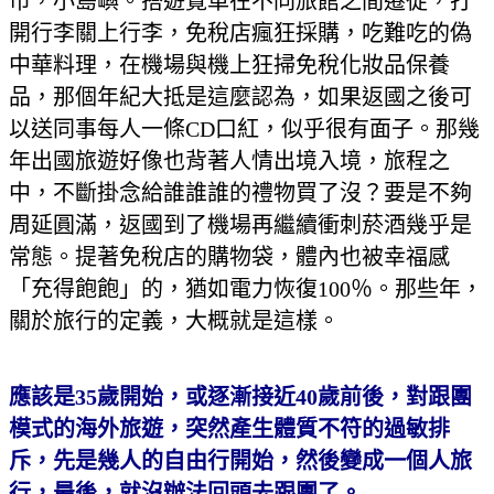
市，小島嶼。搭遊覽車在不同旅館之間遷徙，打
開行李關上行李，免稅店瘋狂採購，吃難吃的偽
中華料理，在機場與機上狂掃免稅化妝品保養
品，那個年紀大抵是這麼認為，如果返國之後可
以送同事每人一條CD口紅，似乎很有面子。那幾
年出國旅遊好像也背著人情出境入境，旅程之
中，不斷掛念給誰誰誰的禮物買了沒？要是不夠
周延圓滿，返國到了機場再繼續衝刺菸酒幾乎是
常態。提著免稅店的購物袋，體內也被幸福感
「充得飽飽」的，猶如電力恢復100％。那些年，
關於旅行的定義，大概就是這樣。
應該是
35
歲開始，或逐漸接近
40
歲前後，對跟團
模式的海外旅遊，突然產生體質不符的過敏排
斥，先是幾人的自由行開始，然後變成一個人旅
行，最後，就沒辦法回頭去跟團了。