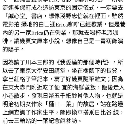
流連神保町成為造訪東京的固定儀式，一定要去
「誠心堂」書店，想像淺野忠信就在裡面，雖然
電影拍 攝地的白山通Erica咖啡已經歇業，但是巷
內的另一家Erica仍在營業，那就去喝杯老派咖
啡，讀幾頁文庫本小說，想像自己是一青窈飾演
的陽子。
因為讀了川本三郎的《我愛過的那個時代》，所
以去了東京大學安田講堂，坐在樹蔭下的長凳，
拿出紅格子筆記本，寫了好幾頁隨筆雜文；因為
在東大赤門附近吃了便 宜的海鮮蓋飯，飯後走入
小巷散步，發現日幣五千紙鈔肖像人物，也就是
明治初期女作家「樋口一葉」的故居，站在路邊
上網查詢了作家生平，隨即換車搭乘日比谷 線，
前去三輪站的一葉紀念館參訪。