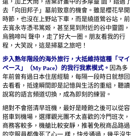
遠，加上大雨，捨棄計畫中的多摩靈 園，錯過了
去「向田邦子」墓前致意的機會。雖是櫻花早開
時節，也沒在上野站下車，而是繞道鶯谷站，前
去寬永寺憑弔篤姬，甚至晃到附近的谷中靈園，
烏鴉啼叫 聲中，走了好大一圈。朋友看我的行
程，大笑說，這是掃墓之旅吧！
步入熟年階段的海外旅行，大抵維持這種「マイ
ペース」（
My Pace
）的我行我素模式。
因為多
年前曾有過日本住居經驗，每隔一段時日就想回
去看看，抵達瞬間即是記憶與生活的重組，聽讀
說寫的語言頻道切換，成為即刻的練習。
絕對不會搭清早班機，最好是睡飽之後可以從容
搭車到機場，選擇觀光團不太喜歡的冷門班次，
商務客較多，機艙比較安靜，推著免稅商品路過
的空服員都像死了心一 樣，快步通過，幾乎沒生