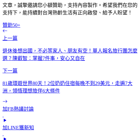
文章，誠摯邀請您小額贊助，支持內容製作。希望我們在您的
支持下，能持續對台灣熟齡生活有正向啟發、給予人盼望！
贊助50+
上一篇
退休後想出國，不必等家人、朋友有空！單人報名旅行團怎麼
選？陳叡智：掌握7件事，安心又自在
下一篇
81歲環遊世界80天！2位奶奶住宿每晚不到29美元，走遍7大
洲，領悟理想旅伴6大條件
加FB熱議討論
加LINE獲新知