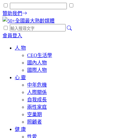
贊助我們
會員登入
人 物
CEO生活學
國內人物
國際人物
心 靈
中年危機
人際關係
自我成長
兩性家庭
空巢期
照顧者
健 康
性愛