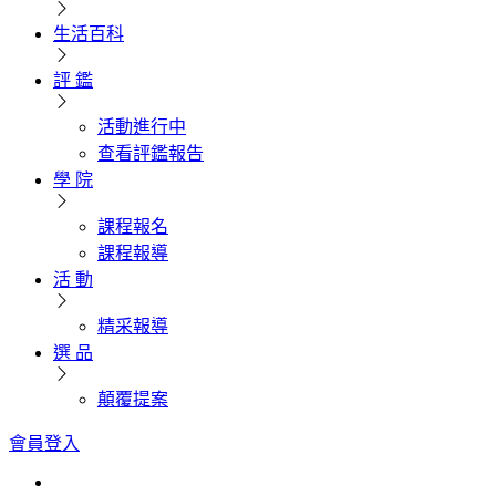
生活百科
評 鑑
活動進行中
查看評鑑報告
學 院
課程報名
課程報導
活 動
精采報導
選 品
顛覆提案
會員登入