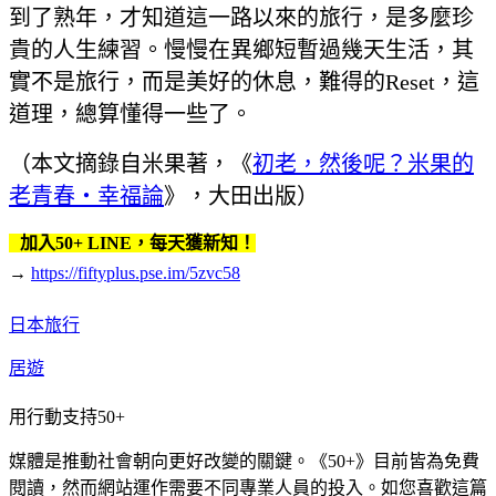
到了熟年，才知道這一路以來的旅行，是多麼珍
貴的人生練習。慢慢在異鄉短暫過幾天生活，其
實不是旅行，而是美好的休息，難得的Reset，這
道理，總算懂得一些了。
（本文摘錄自米果著，《
初老，然後呢？米果的
老青春‧幸福論
》，大田出版）
加入50+ LINE，每天獲新知！
→
https://fiftyplus.pse.im/5zvc58
日本旅行
居遊
用行動支持50+
媒體是推動社會朝向更好改變的關鍵。《50+》目前皆為免費
閱讀，然而網站運作需要不同專業人員的投入。如您喜歡這篇