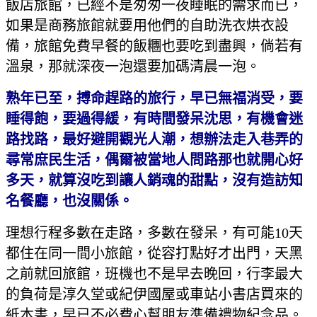
飯店旅館，已經不是匆匆一夜睡眠的需求而已，
如果是商務旅館就要用他們的自助洗衣烘衣設
備，旅館免費早餐的飯糰也要吃到盡興，倘若有
溫泉，那就深夜一泡還要加碼清晨一泡。
熟年已至，搏命趕路的旅行，早已無福消受，要
睡得飽，要過得緩，有時間發呆沈思，有機會迷
路找路，最好避開觀光人潮，想辦法走入巷弄的
尋常庶民生活，偶爾被當地人問路那也就開心好
多天，就算沒吃到讓人銷魂的甜點，沒有造訪知
名餐廳，也沒關係。
理想行程多數在走路，多數在發呆，有可能10天
都住在同一間小旅館，從容打點好才出門，天黑
之前就回旅館，班機也不是早去晚回，行李最大
的負荷是淳久堂或紀伊國屋或車站小書店買來的
紙本書，早已不必費心幫朋友準備禮物紀念品。