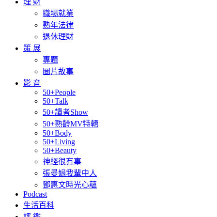
理 財
職場就業
熟年法律
退休理財
策 展
專題
圖片故事
影 音
50+People
50+Talk
50+讀者Show
50+熟齡MV特輯
50+Body
50+Living
50+Beauty
神經很有事
張曼娟我輩中人
鄧惠文時光心蘊
Podcast
生活百科
評 鑑