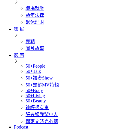
職場就業
熟年法律
退休理財
策 展
專題
圖片故事
影 音
50+People
50+Talk
50+讀者Show
50+熟齡MV特輯
50+Body
50+Living
50+Beauty
神經很有事
張曼娟我輩中人
鄧惠文時光心蘊
Podcast