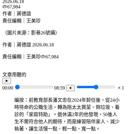
2026.06.18
67,984
作者｜蔣德誼
責任編輯｜王美珍
（圖片來源：影巷26號攝）
作者｜蔣德誼
2026.06.18
責任編輯｜王美珍
67,984
文章用聽的
00:00
08:59
1
編按：前教育部長潘文忠在2024年卸任後，從24小
時待命的公職生活，轉為陪太太買菜、倒垃圾、看
診的「家庭特助」。退休滿2年的他發現，50後人
生不需符合他人的期待，而是練習陪伴家人、減少
執著，讓生活慢一點、輕一點、寬一點。