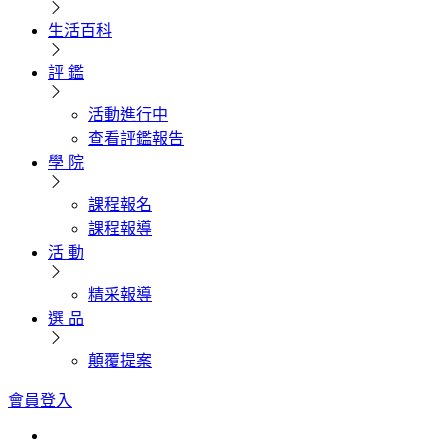
生活百科
評 鑑
活動進行中
查看評鑑報告
學 院
課程報名
課程報導
活 動
精采報導
選 品
顛覆提案
會員登入