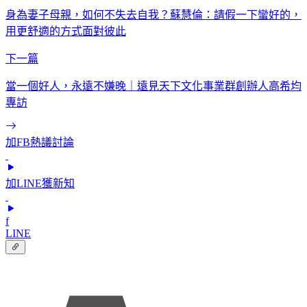
身為妻子母親，如何不失去自我？蘇慧倫：請假一下蠻好的，
用更舒適的方式面對彼此
下一篇
當一個好人，永遠不嫌晚｜遠見天下文化事業群創辦人高希均
專訪
加FB熱議討論
加LINE獲新知
f
LINE