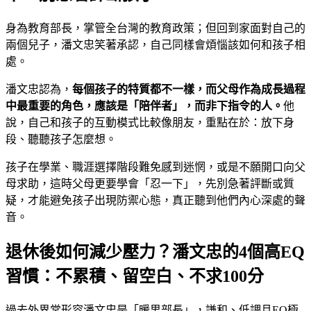
身為教育部長，掌管全台灣的教育政策；但回到家面對自己的
兩個兒子，潘文忠笑著承認，自己同樣會煩惱該如何和孩子相
處。
潘文忠認為，
每個孩子的特質都不一樣，而父母作為成長過程
中最重要的角色，應該是「陪伴者」，而非下指令的人。
他
說，自己和孩子的互動模式比較像朋友，重點在於：放下身
段、聽聽孩子怎麼想。
孩子在學業、職涯選擇階段難免感到迷惘，或是不願開口向父
母求助，這時父母更要學會「忍一下」，先別急著評斷或質
疑，才能避免孩子出現防禦心態，真正聽到他們內心深處的聲
音。
退休後如何減少壓力？潘文忠的4個高EQ
習慣：不累積、留空白、不求100分
過去外界常形容潘文忠是「暖男部長」，謙和、低調且EQ極