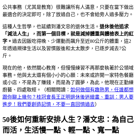
公共事務（尤其是教育）很難讓所有人滿意，只要在當下做出
最適合的決定即可，除了放過自己，也不會給旁人過多壓力。
這種人生哲學，也延續到潘文忠的退休生活。
退休後他追求
「減法人生」，而第一個目標，就是減掉體重與體檢表上的紅
字。
過去因飯吃得晚、少運動而飆升至近80公斤的體重，這2
年透過規律生活以及習慣飯後和太太散步，已逐步減去7公
斤。
現在的他，依然關心教育，但慢慢練習不再那麼執著於公領域
事務。他與太太還有個小小的心願：未來或許開一家特色餐廳
或小店，不是為了賺錢，而是為了圓夢，為此，他現在正勤練
廚藝、四處取經。（相關閱讀：
如何做個有趣熟男，任誰都想
跟你聊上幾句？桂冠會長王正明退休後迷繪畫、重訓：男人要
進步！我們要創造記憶，不要一直回憶過去
）
50後如何重新安排人生？潘文忠：為自己
而活，生活慢一點、輕一點、寬一點