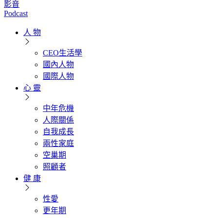
影音
Podcast
人 物
CEO生活學
國內人物
國際人物
心 靈
中年危機
人際關係
自我成長
兩性家庭
空巢期
照顧者
健 康
性愛
更年期