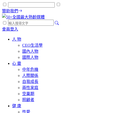
贊助我們
會員登入
人 物
CEO生活學
國內人物
國際人物
心 靈
中年危機
人際關係
自我成長
兩性家庭
空巢期
照顧者
健 康
性愛