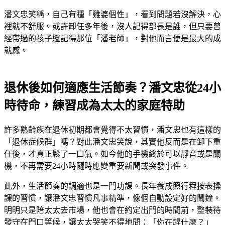
潘文忠笑稱，自己有種「雞婆個性」，看到問題若沒解決，心
裡就不舒服。或許卸任多年後，沒人記得部長是誰，但只要曾
經帶過的孩子還記得那位「潘老師」，對他而言便是最大的成
就感。
退休後如何適應生活節奏？潘文忠從24小
時待命，練習成為太太的家庭特助
許多熟齡族在退休初期都會覺得不太習慣，潘文忠也有這樣的
「退休症候群」嗎？對此潘文忠笑說，其實他反而是在卸下重
任後，才真正鬆了一口氣。如今他的手機終於可以靜音或是關
機，不再需要24小時隨時應變重要新聞或突發事件。
此外，生活節奏的調適也是一門功課。長年養成照行程按表操
課的習慣，讓潘文忠習慣凡事精準，像個自動設定好的鬧鐘。
明明只是陪太太去市場，他也會在約定出門的時間前，整裝待
發守在門口等候，讓太太哭笑不得地問：「你在趕什麼？」