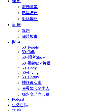
理 財
職場就業
熟年法律
退休理財
策 展
專題
圖片故事
影 音
50+People
50+Talk
50+讀者Show
50+熟齡MV特輯
50+Body
50+Living
50+Beauty
神經很有事
張曼娟我輩中人
鄧惠文時光心蘊
Podcast
生活百科
評 鑑