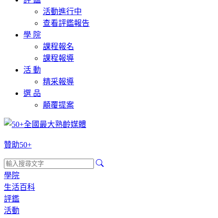
活動進行中
查看評鑑報告
學 院
課程報名
課程報導
活 動
精采報導
選 品
顛覆提案
贊助50+
學院
生活百科
評鑑
活動