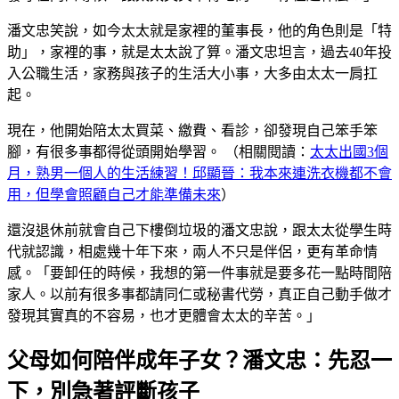
潘文忠笑說，如今太太就是家裡的董事長，他的角色則是「特
助」，家裡的事，就是太太說了算。潘文忠坦言，過去40年投
入公職生活，家務與孩子的生活大小事，大多由太太一肩扛
起。
現在，他開始陪太太買菜、繳費、看診，卻發現自己笨手笨
腳，有很多事都得從頭開始學習。 （相關閱讀：
太太出國3個
月，熟男一個人的生活練習！邱顯晉：我本來連洗衣機都不會
用，但學會照顧自己才能準備未來
）
還沒退休前就會自己下樓倒垃圾的潘文忠說，跟太太從學生時
代就認識，相處幾十年下來，兩人不只是伴侶，更有革命情
感。「要卸任的時候，我想的第一件事就是要多花一點時間陪
家人。以前有很多事都請同仁或秘書代勞，真正自己動手做才
發現其實真的不容易，也才更體會太太的辛苦。」
父母如何陪伴成年子女？潘文忠：先忍一
下，別急著評斷孩子