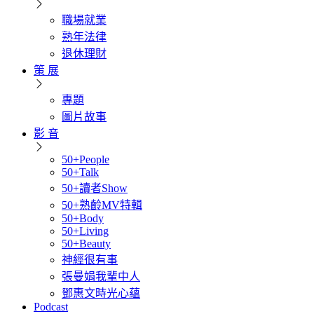
職場就業
熟年法律
退休理財
策 展
專題
圖片故事
影 音
50+People
50+Talk
50+讀者Show
50+熟齡MV特輯
50+Body
50+Living
50+Beauty
神經很有事
張曼娟我輩中人
鄧惠文時光心蘊
Podcast