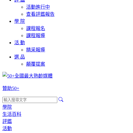
活動進行中
查看評鑑報告
學 院
課程報名
課程報導
活 動
精采報導
選 品
顛覆提案
贊助50+
學院
生活百科
評鑑
活動