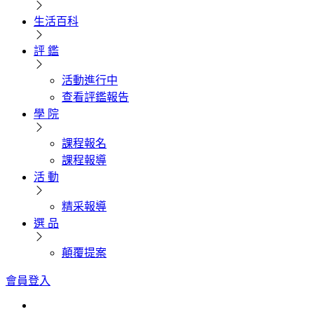
生活百科
評 鑑
活動進行中
查看評鑑報告
學 院
課程報名
課程報導
活 動
精采報導
選 品
顛覆提案
會員登入