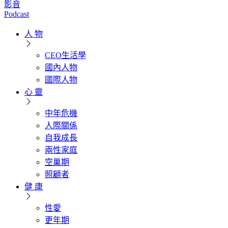
影音
Podcast
人 物
CEO生活學
國內人物
國際人物
心 靈
中年危機
人際關係
自我成長
兩性家庭
空巢期
照顧者
健 康
性愛
更年期