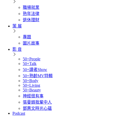
職場就業
熟年法律
退休理財
策 展
專題
圖片故事
影 音
50+People
50+Talk
50+讀者Show
50+熟齡MV特輯
50+Body
50+Living
50+Beauty
神經很有事
張曼娟我輩中人
鄧惠文時光心蘊
Podcast