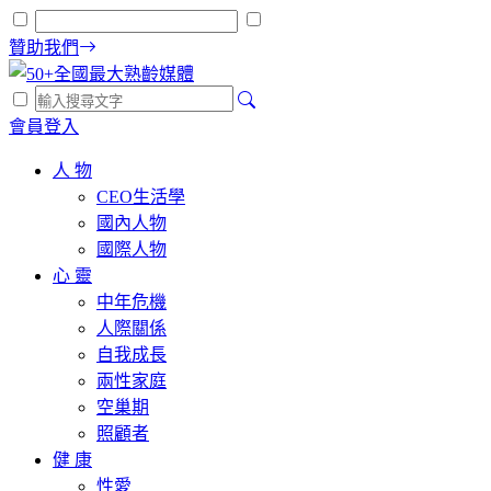
贊助我們
會員登入
人 物
CEO生活學
國內人物
國際人物
心 靈
中年危機
人際關係
自我成長
兩性家庭
空巢期
照顧者
健 康
性愛