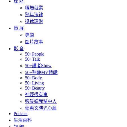
理 財
職場就業
熟年法律
退休理財
策 展
專題
圖片故事
影 音
50+People
50+Talk
50+讀者Show
50+熟齡MV特輯
50+Body
50+Living
50+Beauty
神經很有事
張曼娟我輩中人
鄧惠文時光心蘊
Podcast
生活百科
評 鑑