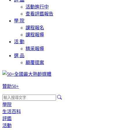
活動進行中
查看評鑑報告
學 院
課程報名
課程報導
活 動
精采報導
選 品
顛覆提案
贊助50+
學院
生活百科
評鑑
活動