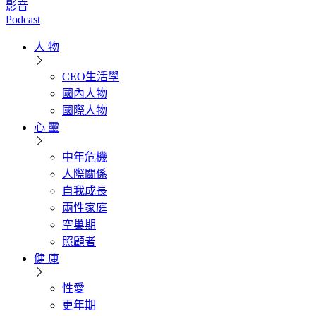
影音
Podcast
人 物
CEO生活學
國內人物
國際人物
心 靈
中年危機
人際關係
自我成長
兩性家庭
空巢期
照顧者
健 康
性愛
更年期