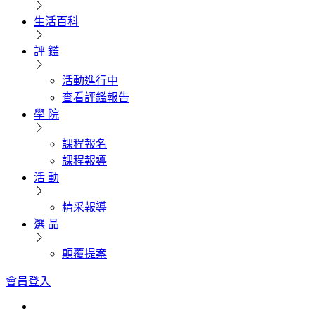
生活百科
評 鑑
活動進行中
查看評鑑報告
學 院
課程報名
課程報導
活 動
精采報導
選 品
顛覆提案
會員登入