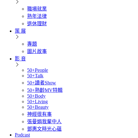
職場就業
熟年法律
退休理財
策 展
專題
圖片故事
影 音
50+People
50+Talk
50+讀者Show
50+熟齡MV特輯
50+Body
50+Living
50+Beauty
神經很有事
張曼娟我輩中人
鄧惠文時光心蘊
Podcast