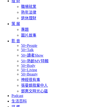
理 財
職場就業
熟年法律
退休理財
策 展
專題
圖片故事
影 音
50+People
50+Talk
50+讀者Show
50+熟齡MV特輯
50+Body
50+Living
50+Beauty
神經很有事
張曼娟我輩中人
鄧惠文時光心蘊
Podcast
生活百科
評 鑑