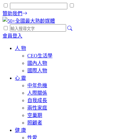
贊助我們
會員登入
人 物
CEO生活學
國內人物
國際人物
心 靈
中年危機
人際關係
自我成長
兩性家庭
空巢期
照顧者
健 康
性愛