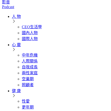
影音
Podcast
人 物
CEO生活學
國內人物
國際人物
心 靈
中年危機
人際關係
自我成長
兩性家庭
空巢期
照顧者
健 康
性愛
更年期