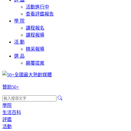
活動進行中
查看評鑑報告
學 院
課程報名
課程報導
活 動
精采報導
選 品
顛覆提案
贊助50+
學院
生活百科
評鑑
活動