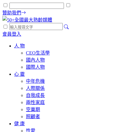
贊助我們
會員登入
人 物
CEO生活學
國內人物
國際人物
心 靈
中年危機
人際關係
自我成長
兩性家庭
空巢期
照顧者
健 康
性愛