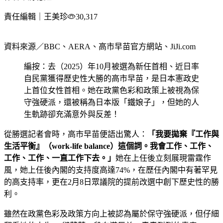
責任編輯｜王美珍
30,317
資料來源／BBC、AERA、高市早苗官方網站、JiJi.com
編按：去（2025）年10月被選為新任首相、近日率
自民黨獲得歷史性大勝的高市早苗，是日本憲政史
上首位女性首相。她在政黨色彩和政策上被視為保
守強硬派，還被稱為日本版「鐵娘子」，但她的人
生軌跡卻充滿意外與反差！
從勝選記者會時，高市早苗便語出驚人：
「我要拋棄『工作與
生活平衡』（work-life balance）這個詞。我會工作、工作、
工作、工作、一直工作下去。」
她在上任後立刻展現雷霆作
風，她上任後內閣的支持度高達74%，在歷任內閣中有著罕見
的高支持率，更在2月8日眾議院的提前改選中創下歷史性的勝
利。
雖然在政黨色彩及政策方向上被認為屬於保守強硬派，但仔細