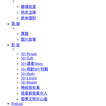
職場就業
熟年法律
退休理財
策 展
專題
圖片故事
影 音
50+People
50+Talk
50+讀者Show
50+熟齡MV特輯
50+Body
50+Living
50+Beauty
神經很有事
張曼娟我輩中人
鄧惠文時光心蘊
Podcast