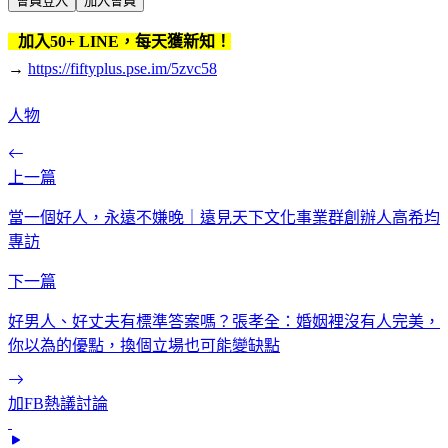
會員登入
加入會員
加入50+ LINE，每天獲新知！
→
https://fiftyplus.pse.im/5zvc58
人物
上一篇
當一個好人，永遠不嫌晚｜遠見天下文化事業群創辦人高希均
專訪
下一篇
好男人、好丈夫有標準答案嗎？張孝全：婚姻裡沒有人完美，
你以為的優點，換個立場也可能變缺點
加FB熱議討論