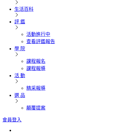
生活百科
評 鑑
活動進行中
查看評鑑報告
學 院
課程報名
課程報導
活 動
精采報導
選 品
顛覆提案
會員登入