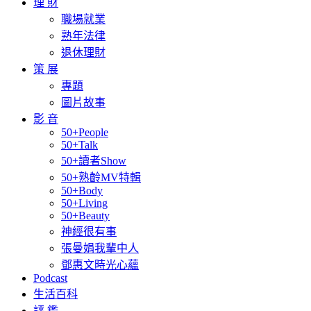
理 財
職場就業
熟年法律
退休理財
策 展
專題
圖片故事
影 音
50+People
50+Talk
50+讀者Show
50+熟齡MV特輯
50+Body
50+Living
50+Beauty
神經很有事
張曼娟我輩中人
鄧惠文時光心蘊
Podcast
生活百科
評 鑑