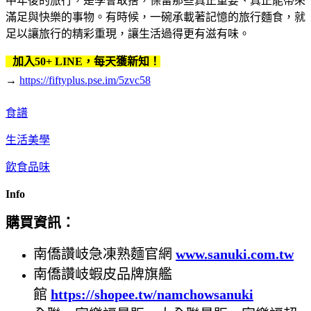
中年後的旅行，是學會取捨，保留那些真正重要、真正能帶來
滿足與快樂的事物。有時候，一碗承載著記憶的旅行麵食，就
足以讓旅行的精彩重現，讓生活過得更有滋有味。
加入50+ LINE，每天獲新知！
→
https://fiftyplus.pse.im/5zvc58
食譜
生活美學
飲食品味
Info
購買資訊：
南僑讚岐急凍熟麵官網
www.sanuki.com.tw
南僑讚岐蝦皮品牌旗艦
館
https://shopee.tw/namchowsanuki