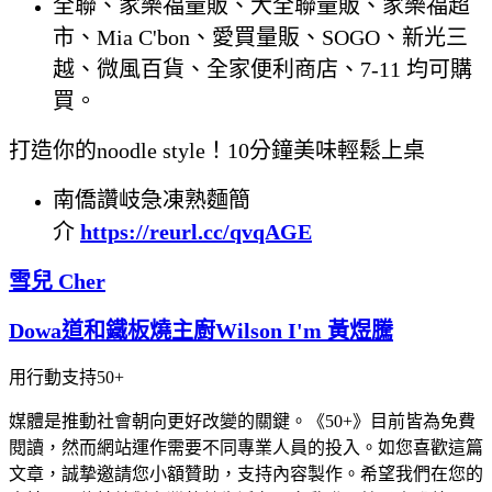
全聯、家樂福量販、大全聯量販、家樂福超
市、Mia C'bon、愛買量販、SOGO、新光三
越、微風百貨、全家便利商店、7-11 均可購
買。
打造你的noodle style！10分鐘美味輕鬆上桌
南僑讚岐急凍熟麵簡
介
https://reurl.cc/qvqAGE
雪兒 Cher
Dowa道和鐵板燒主廚Wilson I'm 黃煜騰
用行動支持50+
媒體是推動社會朝向更好改變的關鍵。《50+》目前皆為免費
閱讀，然而網站運作需要不同專業人員的投入。如您喜歡這篇
文章，誠摯邀請您小額贊助，支持內容製作。希望我們在您的