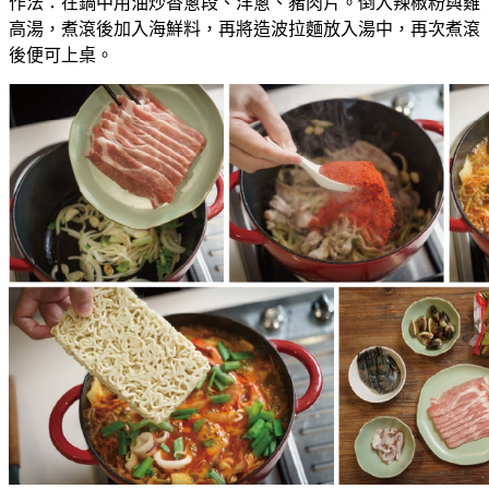
作法：在鍋中用油炒香蔥段、洋蔥、豬肉片。倒入辣椒粉與雞
高湯，煮滾後加入海鮮料，再將造波拉麵放入湯中，再次煮滾
後便可上桌。