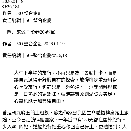
2026.01.19
26,181
作者｜50+整合企劃
責任編輯｜50+整合企劃
（圖片來源：影巷26號攝）
作者｜50+整合企劃
2026.01.19
責任編輯｜50+整合企劃
26,181
人生下半場的旅行，不再只是為了景點打卡，而是
讓自己過得更舒服自在的探索。放慢腳步重新用身
心享受旅行，也許只是一碗熱湯、一道異國料理或
是一口熟悉的家鄉味，就能讓胃感到溫暖與美足，
心靈也能更加豐盛自由。
曾是朝九晚五的上班族，旅遊作家雪兒因生命體悟轉身踏上旅
途，至今已走訪94個國家，一年當中有180天都在國外旅行。
步入40+的她，透過旅行把重心移回自己身上，更體悟到：人