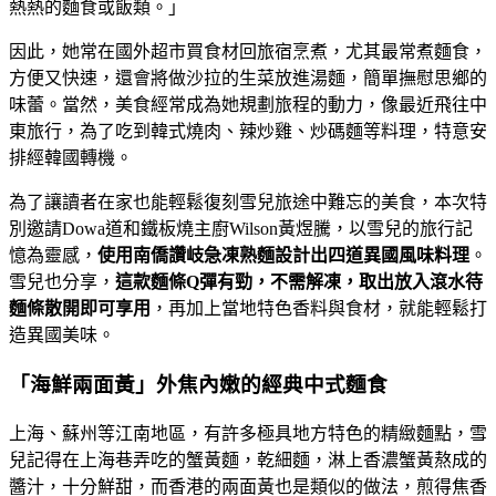
熱熱的麵食或飯類。」
因此，她常在國外超市買食材回旅宿烹煮，尤其最常煮麵食，
方便又快速，還會將做沙拉的生菜放進湯麵，簡單撫慰思鄉的
味蕾。當然，美食經常成為她規劃旅程的動力，像最近飛往中
東旅行，為了吃到韓式燒肉、辣炒雞、炒碼麵等料理，特意安
排經韓國轉機。
為了讓讀者在家也能輕鬆復刻雪兒旅途中難忘的美食，本次特
別邀請Dowa道和鐵板燒主廚Wilson黃煜騰，以雪兒的旅行記
憶為靈感，
使用南僑讚岐急凍熟麵設計出四道異國風味料理
。
雪兒也分享，
這款麵條Q彈有勁，不需解凍，取出放入滾水待
麵條散開即可享用
，再加上當地特色香料與食材，就能輕鬆打
造異國美味。
「海鮮兩面黃」外焦內嫩的經典中式麵食
上海、蘇州等江南地區，有許多極具地方特色的精緻麵點，雪
兒記得在上海巷弄吃的蟹黃麵，乾細麵，淋上香濃蟹黃熬成的
醬汁，十分鮮甜，而香港的兩面黃也是類似的做法，煎得焦香