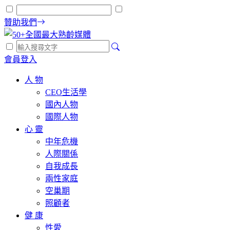
贊助我們
會員登入
人 物
CEO生活學
國內人物
國際人物
心 靈
中年危機
人際關係
自我成長
兩性家庭
空巢期
照顧者
健 康
性愛