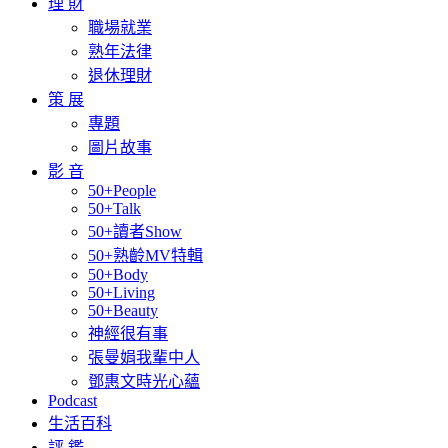
理 財
職場就業
熟年法律
退休理財
策 展
專題
圖片故事
影 音
50+People
50+Talk
50+讀者Show
50+熟齡MV特輯
50+Body
50+Living
50+Beauty
神經很有事
張曼娟我輩中人
鄧惠文時光心蘊
Podcast
生活百科
評 鑑