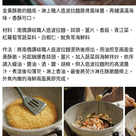
金黃酥脆的麵底，淋上職人造波拉麵豚骨風味醬，再鋪滿滿海
味，香酥可口。
材料：南僑讚岐職人造波拉麵、蒜頭、薑片、香菇、青江菜、
紅蘿蔔等蔬菜料，白蝦仁、魷魚等海鮮料
作法：將南僑讚岐職人造波拉麵燙熟後撈出，用油煎至兩面金
黃酥脆。另起鍋爆香蒜頭、薑片，加入蔬菜與海鮮拌炒，依序
調入蠔油、醬油、酒、鹽、胡椒。倒入造波拉麵附的高湯醬
汁，煮滾後勾薄芡，淋上香油。最後將芡汁淋在酥脆麵條上，
外焦內嫩的海鮮兩面黃即完成。