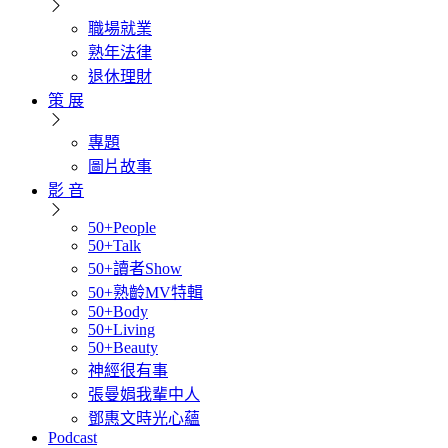
職場就業
熟年法律
退休理財
策 展
專題
圖片故事
影 音
50+People
50+Talk
50+讀者Show
50+熟齡MV特輯
50+Body
50+Living
50+Beauty
神經很有事
張曼娟我輩中人
鄧惠文時光心蘊
Podcast