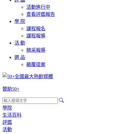
活動進行中
查看評鑑報告
學 院
課程報名
課程報導
活 動
精采報導
選 品
顛覆提案
贊助50+
學院
生活百科
評鑑
活動