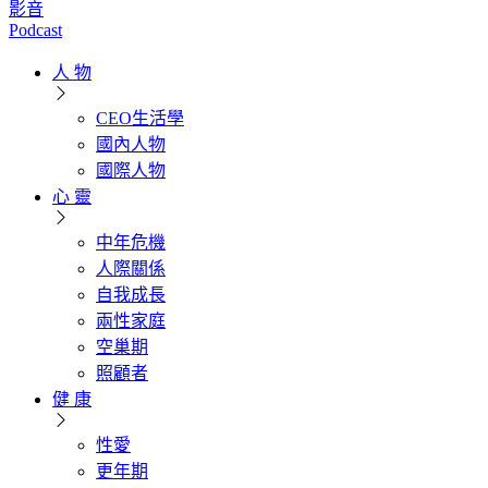
影音
Podcast
人 物
CEO生活學
國內人物
國際人物
心 靈
中年危機
人際關係
自我成長
兩性家庭
空巢期
照顧者
健 康
性愛
更年期