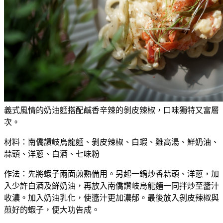
義式風情的奶油麵搭配鹹香辛辣的剝皮辣椒，口味獨特又富層
次。
材料：南僑讚岐烏龍麵、剝皮辣椒、白蝦、雞高湯、鮮奶油、
蒜頭、洋蔥、白酒、七味粉
作法：先將蝦子兩面煎熟備用。另起一鍋炒香蒜頭、洋蔥，加
入少許白酒及鮮奶油，再放入南僑讚岐烏龍麵一同拌炒至醬汁
收濃。加入奶油乳化，使醬汁更加濃郁。最後放入剝皮辣椒與
煎好的蝦子，便大功告成。