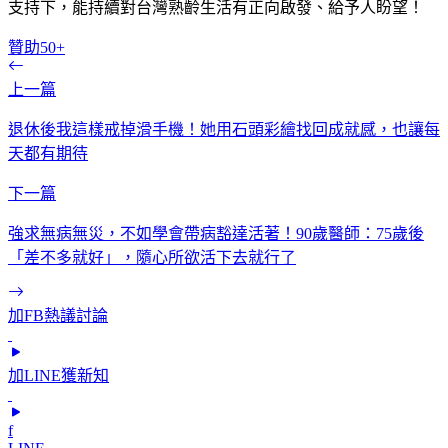
支持下，能持續對台灣熟齡生活有正向啟發、給予人盼望！
贊助50+
上一篇
退休後我這樣戒掉滑手機！她用石頭彩繪找回成就感，也讓每
天都有期待
下一篇
強求無病無災，不如學會帶病豁達活著！90歲醫師：75歲後
「差不多就好」，隨心所欲活下去就行了
加FB熱議討論
加LINE獲新知
f