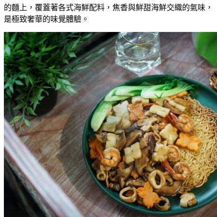
的麵上，覆蓋著各式海鮮配料，焦香與鮮甜海鮮交織的氣味，
是極致奢華的味覺體驗。