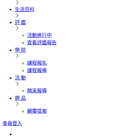
生活百科
評 鑑
活動進行中
查看評鑑報告
學 院
課程報名
課程報導
活 動
精采報導
選 品
顛覆提案
會員登入