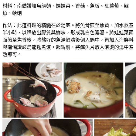
材料：南僑讚岐烏龍麵、娃娃菜、香菇、魚板、紅蘿蔔、鱸
魚、蛤蜊
作法：此道料理的精髓在於湯底。將魚骨煎至焦黃，加水熬煮
半小時，以釋放出膠質與鮮味，形成乳白色濃湯。將娃娃菜兩
面煎至焦香後，將熬好的魚湯過濾後倒入鍋中，再加入海鮮料
與南僑讚岐烏龍麵煮滾，起鍋前，將鱸魚片放入滾燙的湯中煮
熟即可。