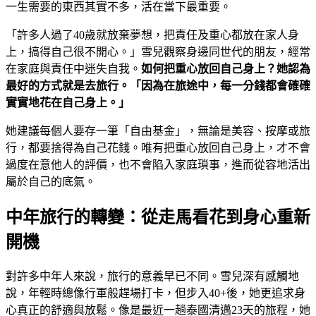
一生需要的東西其實不多，活在當下最重要。
「許多人過了40歲就放棄夢想，把責任及重心都放在家人身
上，搞得自己很不開心。」雪兒觀察身邊同世代的朋友，經常
在家庭與責任中迷失自我。
如何把重心放回自己身上？她認為
最好的方式就是去旅行。「因為在旅途中，每一分錢都會確確
實實地花在自己身上。」
她建議每個人要存一筆「自由基金」，無論是美容、按摩或旅
行，都要捨得為自己花錢。唯有把重心放回自己身上，才不會
過度在意他人的評價，也不會陷入家庭瑣事，進而從容地活出
屬於自己的底氣。
中年旅行的轉變：從走馬看花到身心重新
開機
對許多中年人來說，旅行的意義早已不同。雪兒深有感觸地
說，年輕時總像行軍般趕場打卡，但步入40+後，她更追求身
心真正的舒適與放鬆。像是最近一趟泰國清邁23天的旅程，她