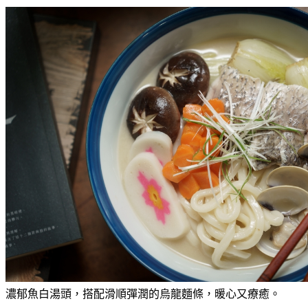
濃郁魚白湯頭，搭配滑順彈潤的烏龍麵條，暖心又療癒。