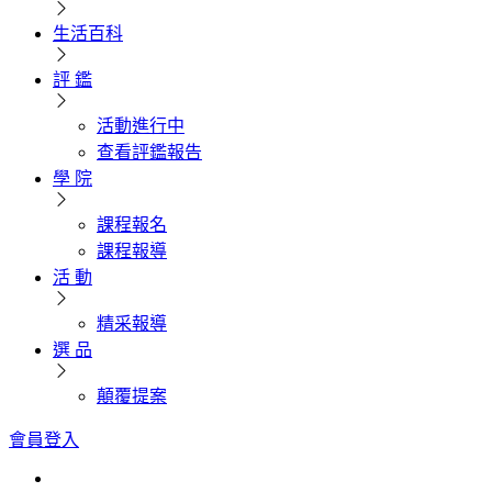
生活百科
評 鑑
活動進行中
查看評鑑報告
學 院
課程報名
課程報導
活 動
精采報導
選 品
顛覆提案
會員登入