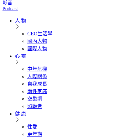
影音
Podcast
人 物
CEO生活學
國內人物
國際人物
心 靈
中年危機
人際關係
自我成長
兩性家庭
空巢期
照顧者
健 康
性愛
更年期