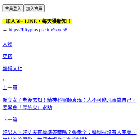
會員登入
加入會員
加入50+ LINE，每天獲新知！
→
https://fiftyplus.pse.im/5zvc58
人物
穿搭
藝術文化
上一篇
獨立女子老後需知！精神科醫師袁瑋：人不可能凡事靠自己，
要學會「厚臉皮」求助
下一篇
好男人、好丈夫有標準答案嗎？張孝全：婚姻裡沒有人完美，