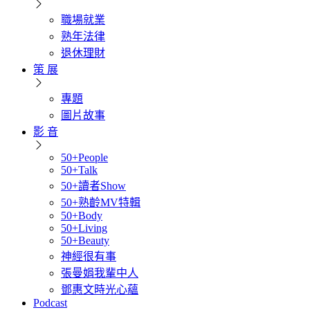
職場就業
熟年法律
退休理財
策 展
專題
圖片故事
影 音
50+People
50+Talk
50+讀者Show
50+熟齡MV特輯
50+Body
50+Living
50+Beauty
神經很有事
張曼娟我輩中人
鄧惠文時光心蘊
Podcast