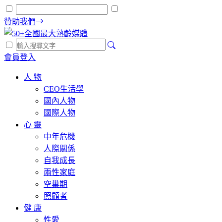
贊助我們
會員登入
人 物
CEO生活學
國內人物
國際人物
心 靈
中年危機
人際關係
自我成長
兩性家庭
空巢期
照顧者
健 康
性愛