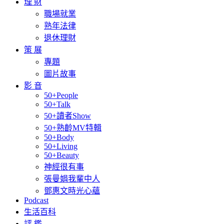
理 財
職場就業
熟年法律
退休理財
策 展
專題
圖片故事
影 音
50+People
50+Talk
50+讀者Show
50+熟齡MV特輯
50+Body
50+Living
50+Beauty
神經很有事
張曼娟我輩中人
鄧惠文時光心蘊
Podcast
生活百科
評 鑑