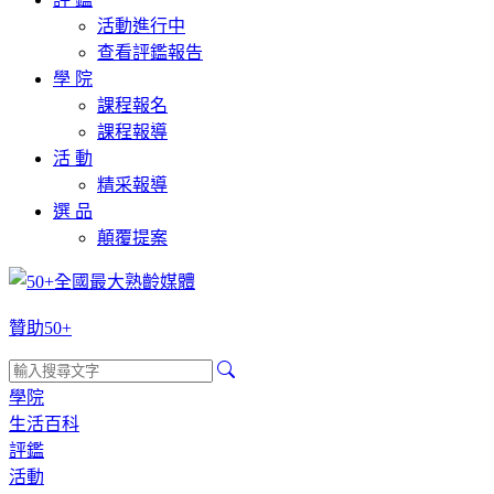
活動進行中
查看評鑑報告
學 院
課程報名
課程報導
活 動
精采報導
選 品
顛覆提案
贊助50+
學院
生活百科
評鑑
活動