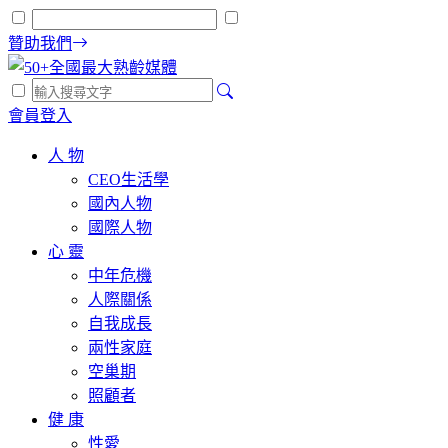
贊助我們
會員登入
人 物
CEO生活學
國內人物
國際人物
心 靈
中年危機
人際關係
自我成長
兩性家庭
空巢期
照顧者
健 康
性愛