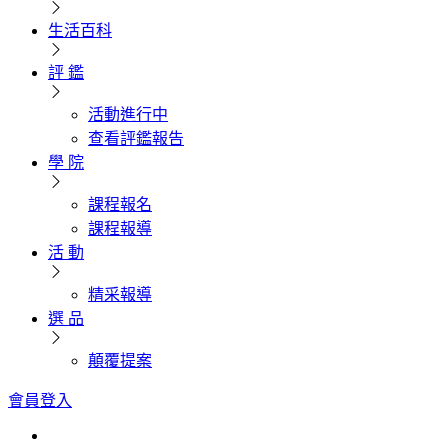
生活百科
評 鑑
活動進行中
查看評鑑報告
學 院
課程報名
課程報導
活 動
精采報導
選 品
顛覆提案
會員登入