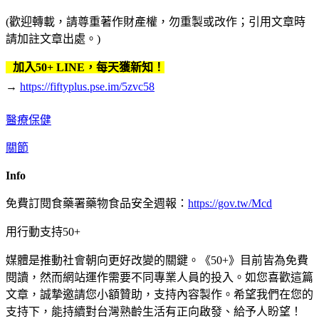
(歡迎轉載，請尊重著作財產權，勿重製或改作；引用文章時
請加註文章出處。)
加入50+ LINE，每天獲新知！
→
https://fiftyplus.pse.im/5zvc58
醫療保健
關節
Info
免費訂閱食藥署藥物食品安全週報：
https://gov.tw/Mcd
用行動支持50+
媒體是推動社會朝向更好改變的關鍵。《50+》目前皆為免費
閱讀，然而網站運作需要不同專業人員的投入。如您喜歡這篇
文章，誠摯邀請您小額贊助，支持內容製作。希望我們在您的
支持下，能持續對台灣熟齡生活有正向啟發、給予人盼望！