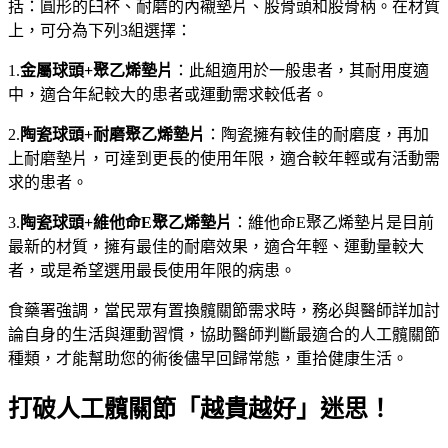
括：圓形的臼杯、耐磨的內襯墊片、股骨頭和股骨柄。在材質
上，可分為下列3組選擇：
1.
金屬球頭+聚乙烯墊片
：此組適用於一般患者，其耐用度適
中，適合年紀較大的患者或運動需求較低者。
2.
陶瓷球頭+耐磨聚乙烯墊片
：陶瓷擁有較佳的耐磨度，再加
上耐磨墊片，可達到更長的使用年限，適合較年輕或有活動需
求的患者。
3.
陶瓷球頭+維他命E聚乙烯墊片
：維他命E聚乙烯墊片是目前
最新的材質，擁有最佳的耐磨效果，適合年輕、運動量較大
者，或是希望選用最長使用年限的病患。
食藥署強調，當民眾有置換髖關節需求時，務必與醫師詳加討
論自身的生活與運動習慣，協助醫師判斷最適合的人工髖關節
種類，才能幫助您的術後儘早回歸常態，重拾健康生活。
打破人工髖關節「越貴越好」迷思！