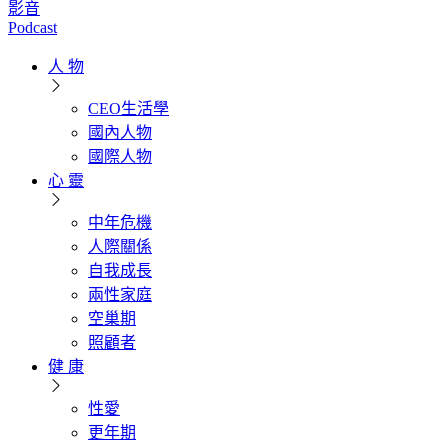
影音
Podcast
人 物
CEO生活學
國內人物
國際人物
心 靈
中年危機
人際關係
自我成長
兩性家庭
空巢期
照顧者
健 康
性愛
更年期