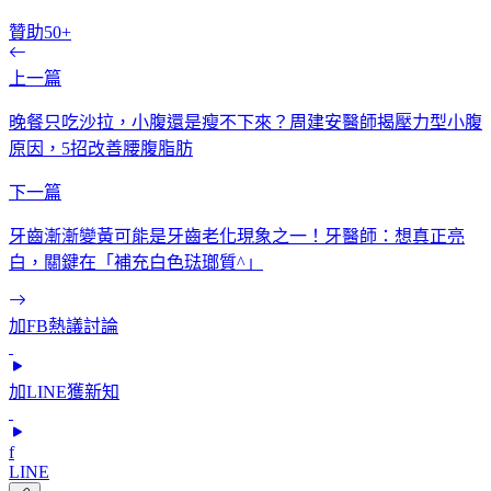
贊助50+
上一篇
晚餐只吃沙拉，小腹還是瘦不下來？周建安醫師揭壓力型小腹
原因，5招改善腰腹脂肪
下一篇
牙齒漸漸變黃可能是牙齒老化現象之一！牙醫師：想真正亮
白，關鍵在「補充白色琺瑯質^」
加FB熱議討論
加LINE獲新知
f
LINE