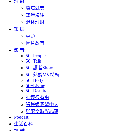
理 財
職場就業
熟年法律
退休理財
策 展
專題
圖片故事
影 音
50+People
50+Talk
50+讀者Show
50+熟齡MV特輯
50+Body
50+Living
50+Beauty
神經很有事
張曼娟我輩中人
鄧惠文時光心蘊
Podcast
生活百科
評 鑑