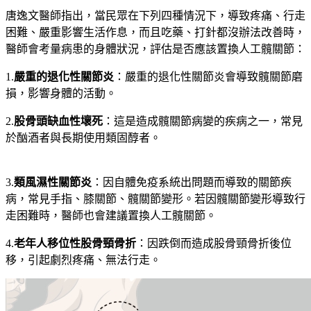
唐逸文醫師指出，當民眾在下列四種情況下，導致疼痛、行走
困難、嚴重影響生活作息，而且吃藥、打針都沒辦法改善時，
醫師會考量病患的身體狀況，評估是否應該置換人工髖關節：
1.
嚴重的退化性關節炎
：嚴重的退化性關節炎會導致髖關節磨
損，影響身體的活動。
2.
股骨頭缺血性壞死
：這是造成髖關節病變的疾病之一，常見
於酗酒者與長期使用類固醇者。
3.
類風濕性關節炎
：因自體免疫系統出問題而導致的關節疾
病，常見手指、膝關節、髖關節變形。若因髖關節變形導致行
走困難時，醫師也會建議置換人工髖關節。
4.
老年人移位性股骨頸骨折
：因跌倒而造成股骨頸骨折後位
移，引起劇烈疼痛、無法行走。