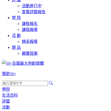
活動進行中
查看評鑑報告
學 院
課程報名
課程報導
活 動
精采報導
選 品
顛覆提案
贊助50+
學院
生活百科
評鑑
活動