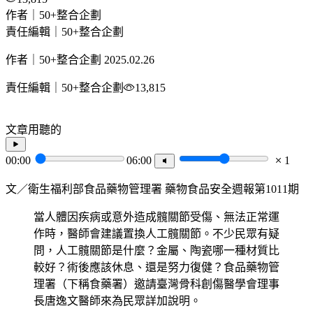
作者｜50+整合企劃
責任編輯｜50+整合企劃
作者｜50+整合企劃
2025.02.26
責任編輯｜50+整合企劃
13,815
文章用聽的
00:00
06:00
1
文／衛生福利部食品藥物管理署 藥物食品安全週報第1011期
當人體因疾病或意外造成髖關節受傷、無法正常運
作時，醫師會建議置換人工髖關節。不少民眾有疑
問，人工髖關節是什麼？金屬、陶瓷哪一種材質比
較好？術後應該休息、還是努力復健？食品藥物管
理署（下稱食藥署）邀請臺灣骨科創傷醫學會理事
長唐逸文醫師來為民眾詳加說明。