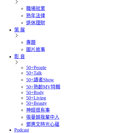
職場就業
熟年法律
退休理財
策 展
專題
圖片故事
影 音
50+People
50+Talk
50+讀者Show
50+熟齡MV特輯
50+Body
50+Living
50+Beauty
神經很有事
張曼娟我輩中人
鄧惠文時光心蘊
Podcast