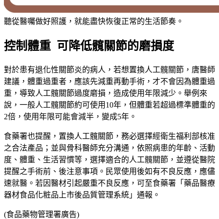
聽從醫囑做好照護，就能盡快恢復正常的生活節奏。
控制體重 可降低髖關節的磨損度
對於患有退化性關節炎的病人，若想置換人工髖關節，唐醫師
建議，體重過重者，應該先減重再動手術，才不會因為體重過
重，導致人工髖關節過度磨損，造成使用年限減少。舉例來
說，一般人工髖關節約可使用10年，但體重若超過標準體重的
2倍，使用年限可能會減半，變成5年。
食藥署也提醒，置換人工髖關節，務必選擇經衛生福利部核准
之合法產品；並與骨科醫師充分溝通，依照病患的年齡、活動
度、體重、生活習慣等，選擇適合的人工髖關節，並遵從醫院
提醒之手術前、後注意事項。民眾使用後如有不良反應，應儘
速就醫。若因醫材引起嚴重不良反應，可至食藥署「藥品醫療
器材食品化粧品上市後品質管理系統」通報。
(食品藥物管理署廣告)