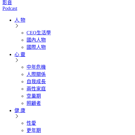
影音
Podcast
人 物
CEO生活學
國內人物
國際人物
心 靈
中年危機
人際關係
自我成長
兩性家庭
空巢期
照顧者
健 康
性愛
更年期