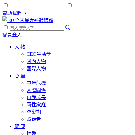
贊助我們
會員登入
人 物
CEO生活學
國內人物
國際人物
心 靈
中年危機
人際關係
自我成長
兩性家庭
空巢期
照顧者
健 康
性愛