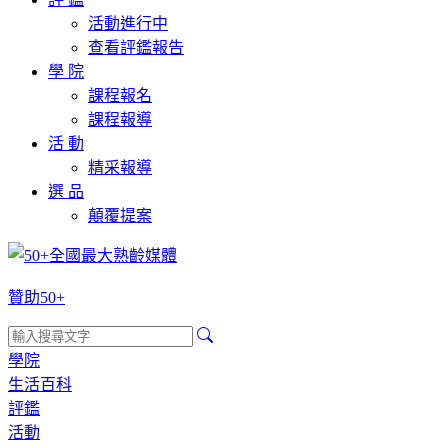
活動進行中
查看評鑑報告
學 院
課程報名
課程報導
活 動
精采報導
選 品
顛覆提案
贊助50+
學院
生活百科
評鑑
活動