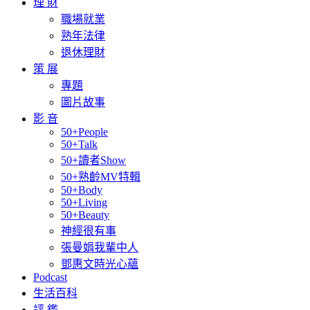
理 財
職場就業
熟年法律
退休理財
策 展
專題
圖片故事
影 音
50+People
50+Talk
50+讀者Show
50+熟齡MV特輯
50+Body
50+Living
50+Beauty
神經很有事
張曼娟我輩中人
鄧惠文時光心蘊
Podcast
生活百科
評 鑑