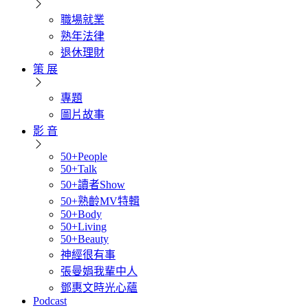
職場就業
熟年法律
退休理財
策 展
專題
圖片故事
影 音
50+People
50+Talk
50+讀者Show
50+熟齡MV特輯
50+Body
50+Living
50+Beauty
神經很有事
張曼娟我輩中人
鄧惠文時光心蘊
Podcast