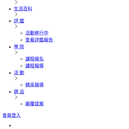
生活百科
評 鑑
活動進行中
查看評鑑報告
學 院
課程報名
課程報導
活 動
精采報導
選 品
顛覆提案
會員登入