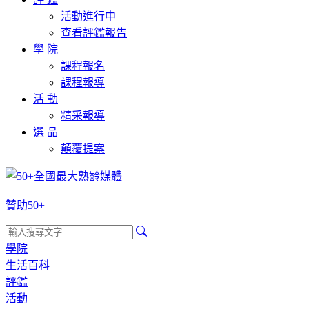
活動進行中
查看評鑑報告
學 院
課程報名
課程報導
活 動
精采報導
選 品
顛覆提案
贊助50+
學院
生活百科
評鑑
活動