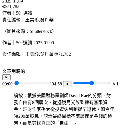
2025.01.09
71,782
作者｜50+選讀
責任編輯｜王美珍,吳丹華
（圖片來源：Shutterstock）
作者｜50+選讀
2025.01.09
責任編輯｜王美珍,吳丹華
71,782
文章用聽的
00:00
04:58
1
編按：根據美國財務策劃師David Rae的分類，財
務自由有8個層次，從擺脫月光族到擁有無限資
金。理財作家孫太從投資失利到提早退休，如今年
領200萬股息，認清最終目標不應該僅是金錢的積
累，而是尋找真正的「自由」。