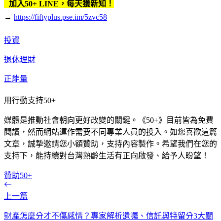
加入50+ LINE，每天獲新知！
→
https://fiftyplus.pse.im/5zvc58
投資
退休理財
正能量
用行動支持50+
媒體是推動社會朝向更好改變的關鍵。《50+》目前皆為免費
閱讀，然而網站運作需要不同專業人員的投入。如您喜歡這篇
文章，誠摯邀請您小額贊助，支持內容製作。希望我們在您的
支持下，能持續對台灣熟齡生活有正向啟發、給予人盼望！
贊助50+
上一篇
財產怎麼分才不傷感情？專家解析遺囑、信託與特留分3大關