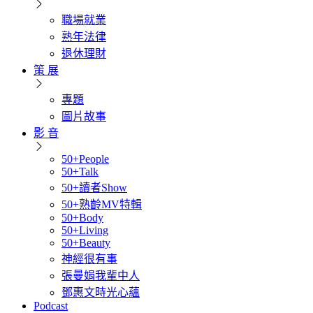
職場就業
熟年法律
退休理財
策 展
專題
圖片故事
影 音
50+People
50+Talk
50+讀者Show
50+熟齡MV特輯
50+Body
50+Living
50+Beauty
神經很有事
張曼娟我輩中人
鄧惠文時光心蘊
Podcast