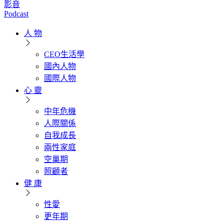
影音
Podcast
人 物
CEO生活學
國內人物
國際人物
心 靈
中年危機
人際關係
自我成長
兩性家庭
空巢期
照顧者
健 康
性愛
更年期