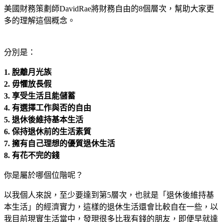
美國財務策劃師DavidRae將財務自由的8個層次，幫助大家更
多的理解這個概念。
分別是：
1.
脫離月光族
2.
毋懼放長假
3.
享受生活且能儲蓄
4.
有選擇工作與否的自由
5.
退休後維持基本生活
6.
保持退休前的生活素質
7.
擁有自己理想的優質退休生活
8.
有花不完的錢
你是屬於哪個位階呢？
以我個人來說，至少要達到第5層次，也就是「退休後維持基
本生活」的經濟實力，這樣的退休生活還會比較自在一些，以
我目前現實生活當中，發現很多比我有錢的朋友，即便早就達