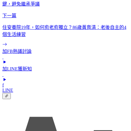
鍵，避免繼承爭議
下一篇
住安養院19年，如何愈老愈獨立？86歲黃育清：老後自主的4
個生活練習
加FB熱議討論
加LINE獲新知
f
LINE