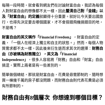
每隔一段時間，就會看到網友們在討論財富自由，我認為每個
人對財富自由的想像都不太一樣，因此
釐清自己對「金錢」以
及「財富自由」的定義
就顯得十分重要。就好比今天要出國旅
行，也得先決定要去哪個國家，才不會搭錯飛機搞錯目的地，
不是嗎？
財富自由的英文稱作「Financial Freedom
」
，財富自由的定
義，「一個人在經濟上獨立和自主的狀態。」然而，每個人物
質需求都不太一樣，因此後來衍生退而求其次的選擇：
財務自
由（亦被稱為財務獨立），英文為「
Financial
Independence
」
，很多人容易將「財務」自由和「財富」自由
搞混，實際上兩者是有一些差別的。
簡單做個總結，那就是財富自由，花費是毋需節制的，隨時想
買一棟幾千萬的房子都沒問題，而財務自由則代表花費是必須
有所節制的。
財務自由有8個層次 你想達到哪個目標？