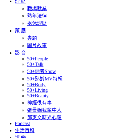
理 財
職場就業
熟年法律
退休理財
策 展
專題
圖片故事
影 音
50+People
50+Talk
50+讀者Show
50+熟齡MV特輯
50+Body
50+Living
50+Beauty
神經很有事
張曼娟我輩中人
鄧惠文時光心蘊
Podcast
生活百科
評 鑑