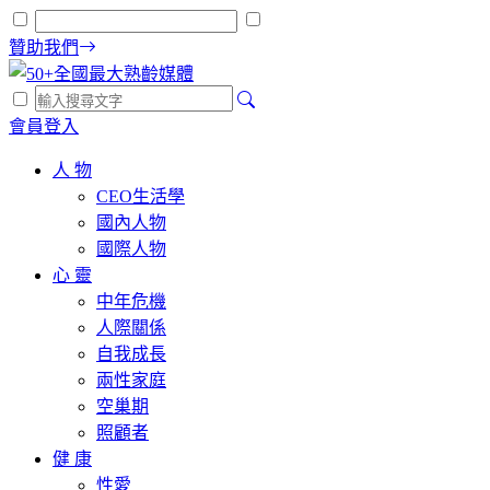
贊助我們
會員登入
人 物
CEO生活學
國內人物
國際人物
心 靈
中年危機
人際關係
自我成長
兩性家庭
空巢期
照顧者
健 康
性愛