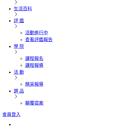
生活百科
評 鑑
活動進行中
查看評鑑報告
學 院
課程報名
課程報導
活 動
精采報導
選 品
顛覆提案
會員登入