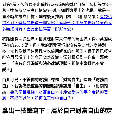
到第7種，卻依舊不斷追逐越來越高的財務目標，最初設立3千
萬，達標時又提高目標變5千萬，
如同滾圈上的老鼠，就是一
直不斷地設立目標，達標後又拉高目標
。（相關閱讀：
有
錢也
買不到，爸媽的最後一個笑容！蔡康永：生命中最好的東西大
多無法擁有，因此更值得當下好好享受
）
我離開職場這些年，投資理財帶來每年的現金流，從70萬變成
現在的200多萬，但，我的消費習慣並沒有為此就改變特別
多，尤其像我們這種靠省吃儉用起家的存股族，骨子裡已經省
吃儉用習慣了！如今要突然改變，深刻體認到一件事，那就
是：
「沒有充分渴望和決心改變現狀，即使中樂透也不會
變。」
由此可見，
不管你的財務目標是「財富自由」還是「財務自
由」，我認為最重要的關鍵點都應該是「自由」
。（相關閱
讀：
要先辛苦賺錢、財富自由，才能做想做的事？老爸的智
慧：不必等退休，如何在工作中自由？
）
拿出一枝筆寫下：屬於自己財富自由的定