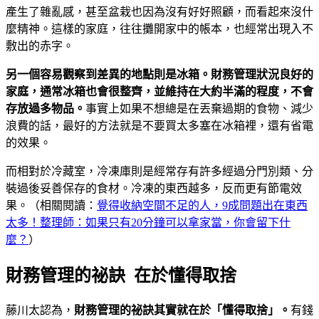
產生了雜亂感，甚至盆栽也因為沒有好好照顧，而看起來沒什
麼精神。這樣的家庭，往往攤開家中的帳本，也經常出現入不
敷出的赤字。
另一個容易觀察到差異的地點則是冰箱。財務管理狀況良好的
家庭，通常冰箱也會很整齊，並維持在大約半滿的程度，不會
存放過多物品。
事實上如果不想總是在丟棄過期的食物、減少
浪費的話，最好的方法就是不要買太多塞在冰箱裡，還有省電
的效果。
而相對於冷藏室，冷凍庫則是經常存有許多經過分門別類、分
裝過後妥善保存的食材。冷凍的東西越多，反而更有節電效
果。（相關閱讀：
覺得收納空間不足的人，9成問題出在東西
太多！整理師：如果只有20分鐘可以拿家當，你會留下什
麼？
）
財務管理的祕訣 在於懂得取捨
藤川太認為，
財務管理的祕訣其實就在於「懂得取捨」。
有錢