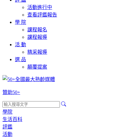
活動進行中
查看評鑑報告
學 院
課程報名
課程報導
活 動
精采報導
選 品
顛覆提案
贊助50+
學院
生活百科
評鑑
活動