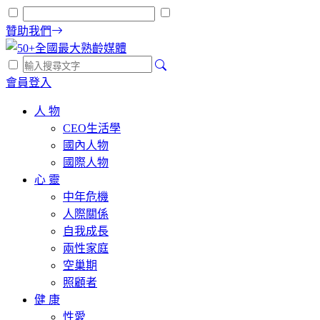
贊助我們
會員登入
人 物
CEO生活學
國內人物
國際人物
心 靈
中年危機
人際關係
自我成長
兩性家庭
空巢期
照顧者
健 康
性愛