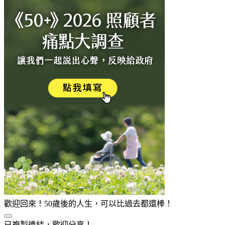
歡迎回來！50歲後的人生，可以比過去都還棒！
已複製連結，歡迎分享！