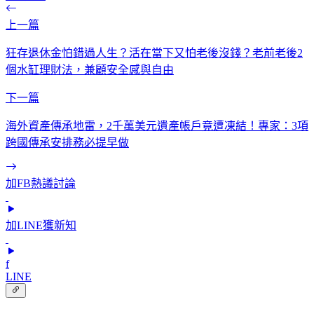
上一篇
狂存退休金怕錯過人生？活在當下又怕老後沒錢？老前老後2
個水缸理財法，兼顧安全感與自由
下一篇
海外資產傳承地雷，2千萬美元遺產帳戶竟遭凍結！專家：3項
跨國傳承安排務必提早做
加FB熱議討論
加LINE獲新知
f
LINE