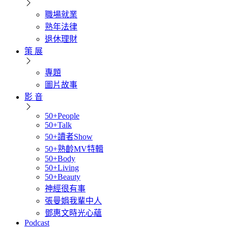
職場就業
熟年法律
退休理財
策 展
專題
圖片故事
影 音
50+People
50+Talk
50+讀者Show
50+熟齡MV特輯
50+Body
50+Living
50+Beauty
神經很有事
張曼娟我輩中人
鄧惠文時光心蘊
Podcast