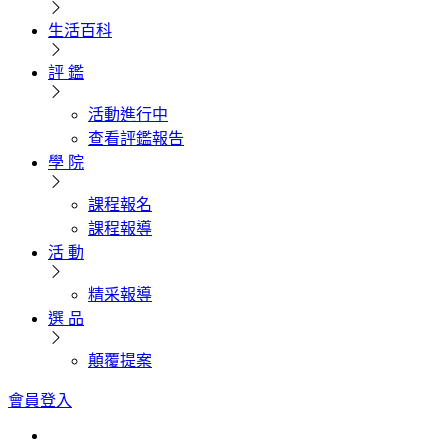
生活百科
評 鑑
活動進行中
查看評鑑報告
學 院
課程報名
課程報導
活 動
精采報導
選 品
顛覆提案
會員登入