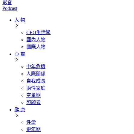
影音
Podcast
人 物
CEO生活學
國內人物
國際人物
心 靈
中年危機
人際關係
自我成長
兩性家庭
空巢期
照顧者
健 康
性愛
更年期