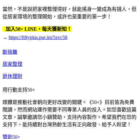
當然，不是說把家裡整理得好，就能搖身一變成為有錢人，但
從居家環境的整理開始，或許也是重要的第一步！
加入50+ LINE，每天獲新知！
→
https://fiftyplus.pse.im/5zvc58
斷捨離
居家整理
退休理財
用行動支持50+
媒體是推動社會朝向更好改變的關鍵。《50+》目前皆為免費
閱讀，然而網站運作需要不同專業人員的投入。如您喜歡這篇
文章，誠摯邀請您小額贊助，支持內容製作。希望我們在您的
支持下，能持續對台灣熟齡生活有正向啟發、給予人盼望！
贊助50+