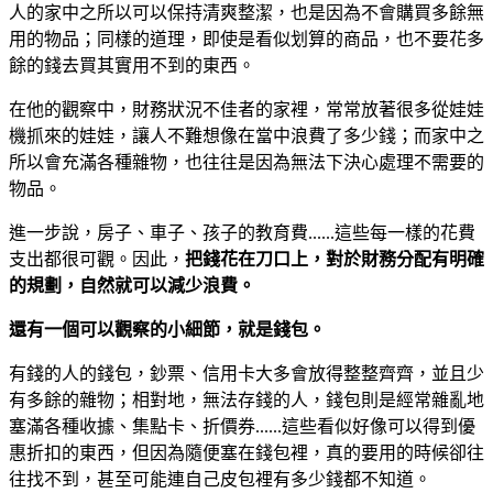
人的家中之所以可以保持清爽整潔，也是因為不會購買多餘無
用的物品；同樣的道理，即使是看似划算的商品，也不要花多
餘的錢去買其實用不到的東西。
在他的觀察中，財務狀況不佳者的家裡，常常放著很多從娃娃
機抓來的娃娃，讓人不難想像在當中浪費了多少錢；而家中之
所以會充滿各種雜物，也往往是因為無法下決心處理不需要的
物品。
進一步說，房子、車子、孩子的教育費......這些每一樣的花費
支出都很可觀。因此，
把錢花在刀口上，對於財務分配有明確
的規劃，自然就可以減少浪費。
還有一個可以觀察的小細節，就是錢包。
有錢的人的錢包，鈔票、信用卡大多會放得整整齊齊，並且少
有多餘的雜物；相對地，無法存錢的人，錢包則是經常雜亂地
塞滿各種收據、集點卡、折價券......這些看似好像可以得到優
惠折扣的東西，但因為隨便塞在錢包裡，真的要用的時候卻往
往找不到，甚至可能連自己皮包裡有多少錢都不知道。