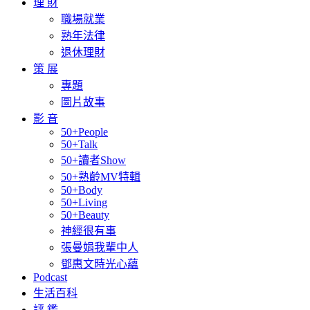
理 財
職場就業
熟年法律
退休理財
策 展
專題
圖片故事
影 音
50+People
50+Talk
50+讀者Show
50+熟齡MV特輯
50+Body
50+Living
50+Beauty
神經很有事
張曼娟我輩中人
鄧惠文時光心蘊
Podcast
生活百科
評 鑑