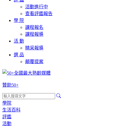
活動進行中
查看評鑑報告
學 院
課程報名
課程報導
活 動
精采報導
選 品
顛覆提案
贊助50+
學院
生活百科
評鑑
活動