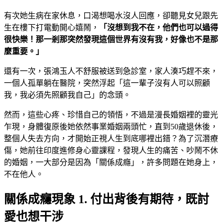
有次她生病在家休息，口渴想喝水沒人回應，卻聽見女兒跟先
生在樓下打電動開心嬉鬧，
「沒想到我不在，他們也可以過得
很快樂！那一剎那突然發現這個世界有沒有我，好像也不是那
麼重要。」
還有一次，張鴻玉人不舒服被送到急診室，家人湊巧趕不來，
一個人孤單躺在醫院，突然浮起「這一輩子沒有人可以照顧
我，我必須先照顧我自己」的念頭。
然而，這些心疼、珍惜自己的領悟，不過是漫長婚姻裡的靈光
乍現，身體復原後她依然事業婚姻兩頭忙，直到50歲退休後，
整個人失去方向，才開始正視人生到底哪裡出錯？為了沉潛療
傷，她前往印度進修身心靈課程，發現人生的痛苦、吵鬧不休
的婚姻，一大部分是因為「關係成癮」，許多問題在她身上，
不在他人。
關係成癮現象 1. 付出背後有期待，既討
愛也想干涉