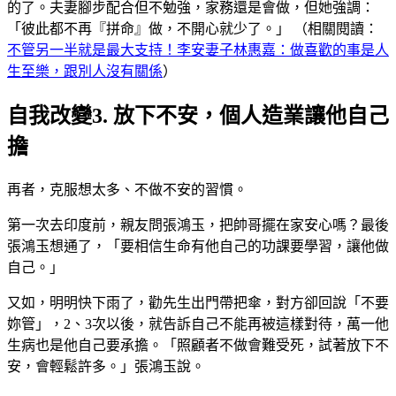
的了。夫妻腳步配合但不勉強，家務還是會做，但她強調：
「彼此都不再『拼命』做，不開心就少了。」 （相關閱讀：
不管另一半就是最大支持！李安妻子林惠嘉：做喜歡的事是人
生至樂，跟別人沒有關係
）
自我改變3. 放下不安，個人造業讓他自己
擔
再者，克服想太多、不做不安的習慣。
第一次去印度前，親友問張鴻玉，把帥哥擺在家安心嗎？最後
張鴻玉想通了，「要相信生命有他自己的功課要學習，讓他做
自己。」
又如，明明快下雨了，勸先生出門帶把傘，對方卻回說「不要
妳管」，2、3次以後，就告訴自己不能再被這樣對待，萬一他
生病也是他自己要承擔。「照顧者不做會難受死，試著放下不
安，會輕鬆許多。」張鴻玉說。