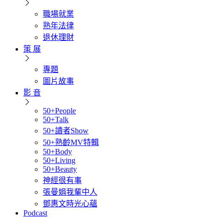
職場就業
熟年法律
退休理財
策 展
專題
圖片故事
影 音
50+People
50+Talk
50+讀者Show
50+熟齡MV特輯
50+Body
50+Living
50+Beauty
神經很有事
張曼娟我輩中人
鄧惠文時光心蘊
Podcast