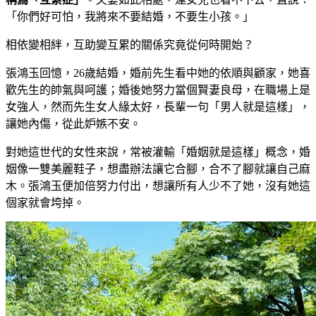
「你們好可怕，我將來不要結婚，不要生小孩。」
相依變相絆，互助變互累的關係究竟從何時開始？
張鴻玉回憶，26歲結婚，婚前先生看中她的依順與顧家，她喜
歡先生的帥氣與呵護；婚後她努力當個賢妻良母，在職場上是
女強人，然而先生女人緣太好，長輩一句「男人就是這樣」，
讓她內傷，從此妒嫉不安。
對她這世代的女性來說，常被灌輸「婚姻就是這樣」概念，婚
姻像一雙美麗鞋子，想盡辦法讓它合腳，合不了腳就讓自己麻
木。張鴻玉便加倍努力付出，想讓所有人少不了她，沒有她這
個家就會垮掉。