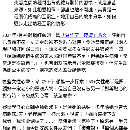
夫妻之間這種付出背後藏有期待的習慣，就是痛苦
來源，如此相愛相傷，卻誰也離不開誰，其實是一
種關係成癮的互累症。她用自己的故事分享，如何
逐步走出這種互累的情形。
2024年7月熟齡網紅薇姐一篇
「
急診室一夜遊」貼文
，談到自
己身體不適，丈夫張郎卻不夠貼心對待，令她當時氣結（兩人
現已和好回歸日常）。該文引發眾多女性網友共鳴留言，如
「媽媽總能把生病的家人照顧得無微不至，但媽媽生病時，常
常還是得靠自己」，也有網友表示自己暈眩症復發，但先生認
為她公主病發作，還抱怨沒人煮飯給他吃⋯⋯
這些女性心聲，令《50+》想進一步探索：50+女性泰半是照
顧好一家老小的靈魂人物，但當自己沒有被另一半對等貼心的
對待時，不免感到心寒！該怎麼辦？
賽斯學派心靈輔導師張鴻玉，是薇姐的姑姑，多年前她也曾大
病躺床3天，老伴端了一杯水來，說道：「妳再這樣下去⋯⋯
我看，我快要倒楣了……」當時張鴻玉氣極了，原來另一半只
想到自己！而今她安慰女性朋友們：
「奧修說，『每個人都要