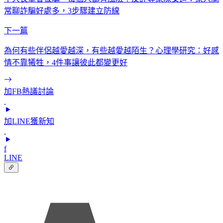
常聊詐騙好處多，3步驟建立防線
下一篇
為何有些伴侶越愛越深，有些越愛越陌生？心理學研究：好感
情不靠犧牲，4件事讓彼此都變更好
加FB熱議討論
加LINE獲新知
f
LINE