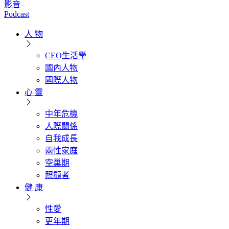
影音
Podcast
人 物
CEO生活學
國內人物
國際人物
心 靈
中年危機
人際關係
自我成長
兩性家庭
空巢期
照顧者
健 康
性愛
更年期