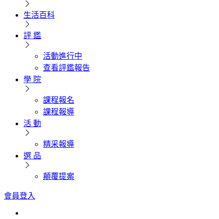
生活百科
評 鑑
活動進行中
查看評鑑報告
學 院
課程報名
課程報導
活 動
精采報導
選 品
顛覆提案
會員登入