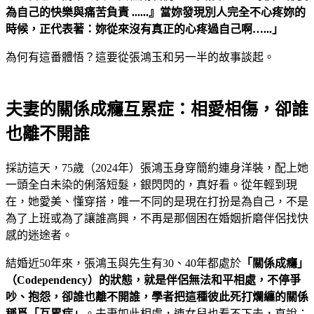
為自己的快樂與痛苦負責
......
』當妳發現別人完全不心疼妳的
時候，正代表著：妳從來沒有真正的心疼過自己啊…...
」
為何有這番體悟？這要從張鴻玉和另一半的故事談起。
夫妻的關係成癮互累症：相愛相傷，卻誰
也離不開誰
採訪這天，75歲（2024年）張鴻玉身穿簡約連身洋裝，配上她
一頭全白未染的俐落短髮，銀閃閃的，真好看。從年輕到現
在，她愛美、懂穿搭，唯一不同的是現在打扮是為自己，不是
為了上班或為了讓誰高興，不再是那個困在婚姻折磨伴侶找快
感的迷途者。
結婚近50年來，張鴻玉與先生有30、40年都處於
「關係成癮」
（
Codependency
）的狀態，就是伴侶無法和平相處，不停爭
吵、抱怨，卻誰也離不開誰，學者把這種彼此死打爛纏的關係
稱爲「互累症」
。夫妻如此相處，連女兒也看不下去，直說：