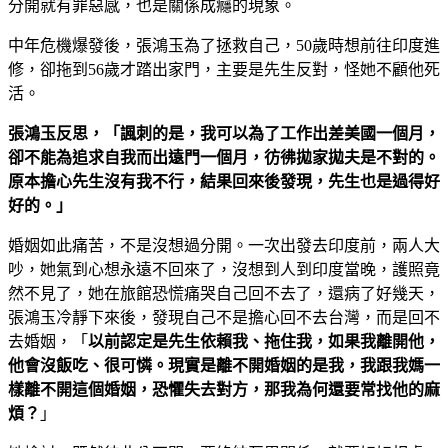
分開就有罪惡感，也是關係成癮的現象。
中年危機爆發後，張鴻玉為了拯救自己，50歲時想前往印度進
修，卻拖到56歲才踏出家門，主要是先生反對，怪她不顧他死
活。
張鴻玉反思，「諷刺的是，我可以為了工作出差美國一個月，
卻不能為追求自我而出遠門一個月，彷彿拋家拋夫是不對的。
原本擔心先生沒有我不行，結果回來後發現，先生也是過得好
好的。」
婚姻如此痛苦，不是沒想過分開。一次出發去印度前，兩人大
吵，她氣到心想永遠不回來了，沒想到人到印度當晚，護照竟
然不見了，她在旅館恐慌痛哭自己回不去了，還病了好幾天，
張鴻玉冷靜下來後，發現自己不是擔心回不去台灣，而是回不
去婚姻，「
以前認定是先生依賴我、拖住我，如果我離開他，
他會沒飯吃、很可憐。現實是離不開婚姻的是我，我跟我媽一
樣離不開這個婚姻，恐懼失去對方，那我為何還要常找他的麻
煩？
」