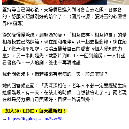
堅持尋自己開心後，夫婦倆已進入到可各自去吃飯、各做各
的，舒服又距離剛好的陪伴了。（圖片來源：張鴻玉的心靈世
界FB粉專）
從50歲慢慢覺醒，到超過70歲，「相互依存、相互拖累」的愛
相殺模式已然翻篇，現在她和老伴可以一起去搭郵輪，綁在船
上10幾天和平相處。張鴻玉攜帶自己的愛書《個人覺知的力
量》，另一半則是先下載影片到iPad，一回到艙房，一人打坐
看書寫作、一人追劇，誰也不再囉嗦誰……
我們問張鴻玉，倘若將來有老病的一天，該怎麼辦？
她的回答頗正面：「我深深相信，老年人不必一定要經過生病
這個階段。有一天，在該走的時候，自然就會走了。」兩老現
在就是努力把自己照顧好，目標一路玩到掛！
加入50+ LINE，每天獲新知！
→
https://fiftyplus.pse.im/5zvc58