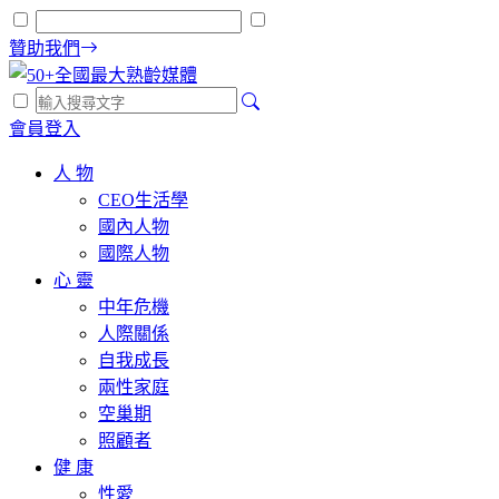
贊助我們
會員登入
人 物
CEO生活學
國內人物
國際人物
心 靈
中年危機
人際關係
自我成長
兩性家庭
空巢期
照顧者
健 康
性愛