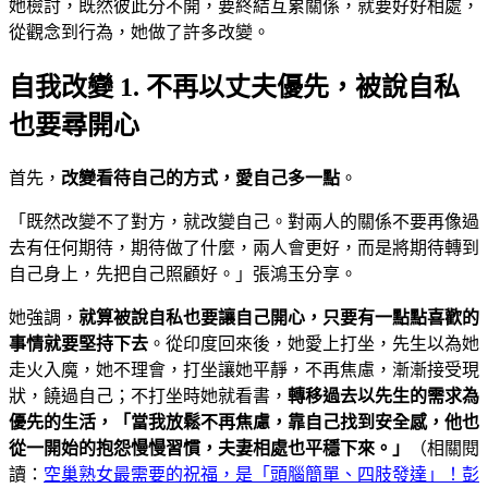
她檢討，既然彼此分不開，要終結互累關係，就要好好相處，
從觀念到行為，她做了許多改變。
自我改變 1. 不再以丈夫優先，被說自私
也要尋開心
首先，
改變看待自己的方式，愛自己多一點
。
「既然改變不了對方，就改變自己。對兩人的關係不要再像過
去有任何期待，期待做了什麼，兩人會更好，而是將期待轉到
自己身上，先把自己照顧好。」張鴻玉分享。
她強調，
就算被說自私也要讓自己開心，只要有一點點喜歡的
事情就要堅持下去
。從印度回來後，她愛上打坐，先生以為她
走火入魔，她不理會，打坐讓她平靜，不再焦慮，漸漸接受現
狀，饒過自己；不打坐時她就看書，
轉移過去以先生的需求為
優先的生活，「當我放鬆不再焦慮，靠自己找到安全感，他也
從一開始的抱怨慢慢習慣，夫妻相處也平穩下來。」
（相關閱
讀：
空巢熟女最需要的祝福，是「頭腦簡單、四肢發達」！彭