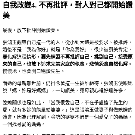
自我改變4. 不再批評，對人對己都開始讚
美
最後，放下批評開始讚美。
張鴻玉觀察自己這一代的人，從小到大總是被要求、被批評，
婚後不是「我為你好」就是「你為我好」，很少被讚美肯定，
要化解這種情形，
要先練習不再批評自己、挑剔自己
，
接受原
來的自己，也放下追求完美家庭的執念，悲情怨念自然化解
。
慢慢地，也會開口稱讚先生。
而她的母親離世前，仍掛念著這一生被誰虧待，張鴻玉便跟她
說「媽，妳是好媽媽」，一句讚美，讓母親心裡好過許多。
婆媳關係也是如此，「當我很愛自己，不在乎誰搶了先生的
愛，就有多餘的能量給婆婆。」這是張鴻玉做妻子與做媳婦的
體會，因為已理解到，強勢的婆婆不過是一個愛兒子的媽媽，
一個找尋愛的媽媽。