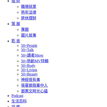
理 財
職場就業
熟年法律
退休理財
策 展
專題
圖片故事
影 音
50+People
50+Talk
50+讀者Show
50+熟齡MV特輯
50+Body
50+Living
50+Beauty
神經很有事
張曼娟我輩中人
鄧惠文時光心蘊
Podcast
生活百科
評 鑑