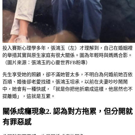
投入賽斯心理學多年，張鴻玉（左）才理解到，自己在婚姻裡
的舉措其實與原生家庭有很大關係。圖為年輕時與媽媽合影。
（圖片來源：張鴻玉的心靈世界FB粉專）
先生享受她的照顧，卻不滿她管太多，不明白為何婚前她百依
百順、婚後卻老愛找碴。張鴻玉坦承，以前在夫妻吵吵鬧鬧
中，她會有一種快感，「就是你把他折磨成這樣，他居然也不
提離婚」，這就是互累。
關係成癮現象2. 認為對方拖累，但分開就
有罪惡感