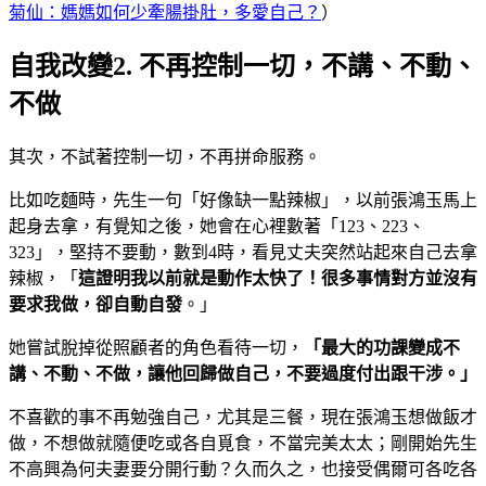
菊仙：媽媽如何少牽腸掛肚，多愛自己？
）
自我改變2. 不再控制一切，不講、不動、
不做
其次，不試著控制一切，不再拼命服務。
比如吃麵時，先生一句「好像缺一點辣椒」，以前張鴻玉馬上
起身去拿，有覺知之後，她會在心裡數著「123、223、
323」，堅持不要動，數到4時，看見丈夫突然站起來自己去拿
辣椒，「
這證明我以前就是動作太快了！很多事情對方並沒有
要求我做，卻自動自發
。」
她嘗試脫掉從照顧者的角色看待一切，
「最大的功課變成不
講、不動、不做，讓他回歸做自己，不要過度付出跟干涉。」
不喜歡的事不再勉強自己，尤其是三餐，現在張鴻玉想做飯才
做，不想做就隨便吃或各自覓食，不當完美太太；剛開始先生
不高興為何夫妻要分開行動？久而久之，也接受偶爾可各吃各