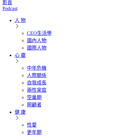
影音
Podcast
人 物
CEO生活學
國內人物
國際人物
心 靈
中年危機
人際關係
自我成長
兩性家庭
空巢期
照顧者
健 康
性愛
更年期