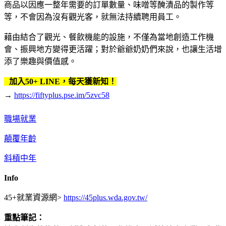
商品以因應一整年需要的訂單數量、味噌等醃漬品的製作等
等，不會因為沒有觀光客，就無法持續聘用員工。
藉由結合了觀光、餐飲機能的設施，不僅為當地創造工作機
會、振興地方變得更活躍；對於爺爺奶奶們來說，也讓生活增
添了樂趣與價值感。
加入50+ LINE，每天獲新知！
→
https://fiftyplus.pse.im/5zvc58
職場就業
顛覆年齡
斜槓中年
Info
45+就業資源網>
https://45plus.wda.gov.tw/
重點筆記：