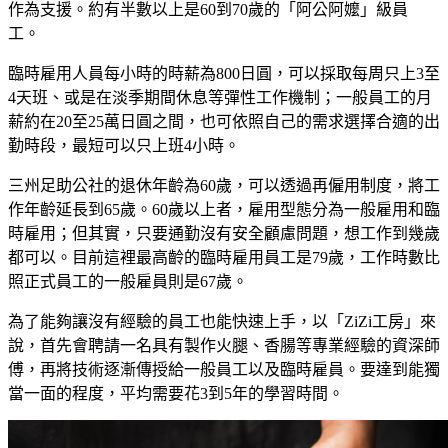
作為支援。約有半數以上是60到70歲的「阿公阿嬤」級員
工。
臨時雇用人員每小時的時薪為800日圓，可以採取每周只上3至
4天班、或是在淡季期間休息等彈性工作機制；一般員工的月
薪約在20至25萬日圓之間，也可依照自己的需求選擇合適的出
勤時段，最短可以只上班4小時。
三州足助公社的退休年齡為60歲，可以透過再僱用制度，將工
作年齡延長到65歲。60歲以上者，雇用型態分為一般雇用和臨
時雇用；但其實，只要通勤沒有安全顧慮問題，想工作到幾歲
都可以。目前這裡最高齡的臨時雇用員工是79歲，工作時數比
照正式員工的一般雇員則是67歲。
為了能夠讓沒有經驗的員工也能快速上手，以「ZiZi工房」來
說，首先會聘請一名具有製作火腿、香腸等專業經驗的資深師
傅，再將技術逐漸傳授給一般員工以及臨時雇員。要達到能獨
當一面的程度，平均需要花3到5年的學習時間。