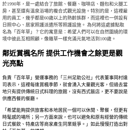
於1990年，是一處結合了旅館、餐廳、咖啡店、麵包和火腿工
房，甚至還有溫泉浴場的複合式觀光設施。特別的是，這裡雇
用的員工，幾乎都是60歲以上的熟齡族群，而這裡也一併設有
日照中心、居家照護派遣所等照護設施。 為何將這處據點取
名為「百年草」？它的寓意是：希望人們可以在自然圍繞的環
境中彼此互相照顧，像雜草一樣充滿元氣地活到100歲。
鄰近賞楓名所 提供工作機會之餘更是觀
光亮點
負責「百年草」營運事務的「三州足助公社」代表董事岡村達
司表示，這裡每逢賞楓季節，就會湧入大量觀光客，但過去當
地只有提供傳統日式料理的旅館，沒有西式飯店，更不要說是
供應西餐的餐廳。
「希望能夠提供旅客和本地居民一個可以休閒、聚餐，但更有
時髦感的場所；另一方面來說，也可以避免和原有經營的傳統
日式餐飲、特產店等商家產生同業競爭。」如此慢慢打造出對