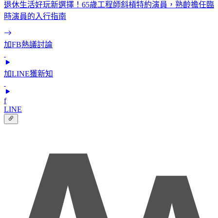
退休生活好玩新選擇！65歲工程師斜槓特約演員，熟齡擔任臨
時演員的入行指南
加FB熱議討論
加LINE獲新知
f
LINE