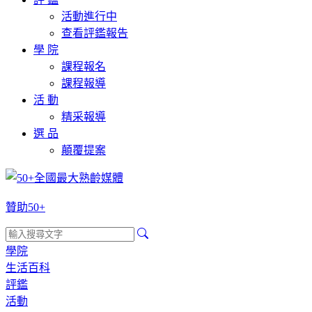
活動進行中
查看評鑑報告
學 院
課程報名
課程報導
活 動
精采報導
選 品
顛覆提案
贊助50+
學院
生活百科
評鑑
活動