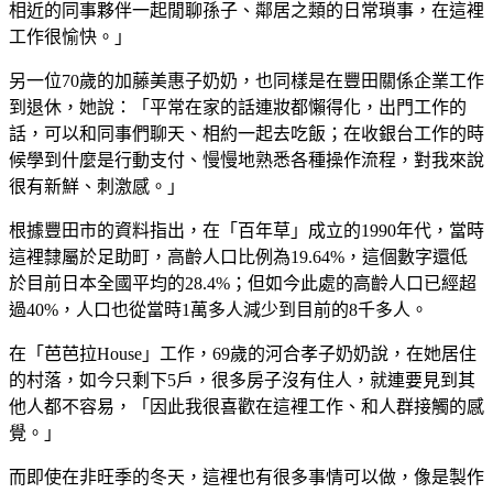
相近的同事夥伴一起閒聊孫子、鄰居之類的日常瑣事，在這裡
工作很愉快。」
另一位70歲的加藤美惠子奶奶，也同樣是在豐田關係企業工作
到退休，她說：「平常在家的話連妝都懶得化，出門工作的
話，可以和同事們聊天、相約一起去吃飯；在收銀台工作的時
候學到什麼是行動支付、慢慢地熟悉各種操作流程，對我來說
很有新鮮、刺激感。」
根據豐田市的資料指出，在「百年草」成立的1990年代，當時
這裡隸屬於足助町，高齡人口比例為19.64%，這個數字還低
於目前日本全國平均的28.4%；但如今此處的高齡人口已經超
過40%，人口也從當時1萬多人減少到目前的8千多人。
在「芭芭拉House」工作，69歲的河合孝子奶奶說，在她居住
的村落，如今只剩下5戶，很多房子沒有住人，就連要見到其
他人都不容易，「因此我很喜歡在這裡工作、和人群接觸的感
覺。」
而即使在非旺季的冬天，這裡也有很多事情可以做，像是製作