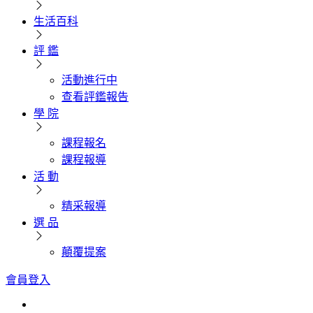
生活百科
評 鑑
活動進行中
查看評鑑報告
學 院
課程報名
課程報導
活 動
精采報導
選 品
顛覆提案
會員登入