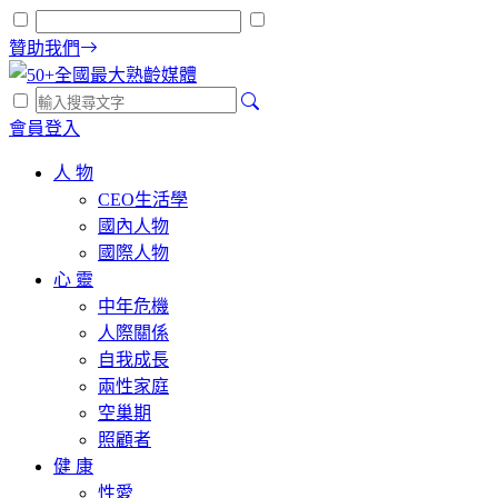
贊助我們
會員登入
人 物
CEO生活學
國內人物
國際人物
心 靈
中年危機
人際關係
自我成長
兩性家庭
空巢期
照顧者
健 康
性愛