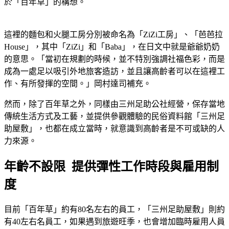
於「百年草」的構想。
這裡的麵包和火腿工房分別被命名為「ZiZi工房」、「芭芭拉
House」，其中「ZiZi」和「Baba」，在日文中就是爺爺奶奶
的意思。「當初在規劃的時候，並不特別強調社福色彩，而是
成為一處足以吸引外地旅客造訪，並且讓高齡者可以在這裡工
作、有所發揮的空間。」岡村達司補充。
然而，除了百年草之外，同樣由三州足助公社經營，保存當地
傳統生活方式及工藝，並提供參觀體驗的民俗資料館「三州足
助屋敷」，也都在成立當時，就意識到高齡者是不可或缺的人
力來源。
年齡不設限 提供彈性工作時段與雇用制
度
目前「百年草」約有80名左右的員工，「三州足助屋敷」則約
有40左右名員工，如果遇到旅遊旺季，也會增加臨時雇用人員