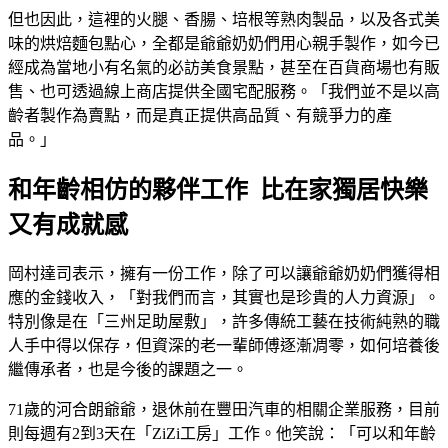
但也因此，這裡的火腿、香腸、培根等熟肉製品，以及各式美
味的烘焙麵包點心，全都是爺爺奶奶們用心親手製作，如今已
經成為當地小有名氣的必訪美食景點，甚至在百貨商場也有販
售、也可透過線上商店提供全國宅配服務。「我們並不是以高
齡者製作為賣點，而是真正提供高品質、有競爭力的產
品。」
和年齡相仿的夥伴工作 比在家獨居快樂
又有成就感
岡村達司表示，擁有一份工作，除了可以讓爺爺奶奶們獲得相
應的金錢收入，「對我們而言，其實也是珍貴的人力資源」。
特別像是在「三州足助屋敷」，許多傳統工藝在技術純熟的職
人手中得以保存，但資深的老一輩師傅逐漸凋零，如何培養後
繼傳承者，也是今後的課題之一。
71歲的河合朗爺爺，退休前在豐田汽車的相關企業服務，目前
則每週有2到3天在「ZiZi工房」工作。他笑說：「可以和年齡