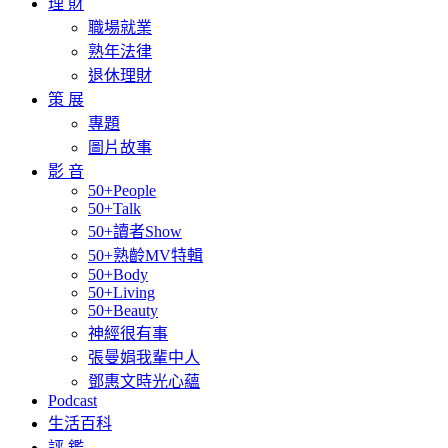
理 財
職場就業
熟年法律
退休理財
策 展
專題
圖片故事
影 音
50+People
50+Talk
50+讀者Show
50+熟齡MV特輯
50+Body
50+Living
50+Beauty
神經很有事
張曼娟我輩中人
鄧惠文時光心蘊
Podcast
生活百科
評 鑑