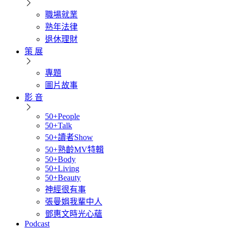
職場就業
熟年法律
退休理財
策 展
專題
圖片故事
影 音
50+People
50+Talk
50+讀者Show
50+熟齡MV特輯
50+Body
50+Living
50+Beauty
神經很有事
張曼娟我輩中人
鄧惠文時光心蘊
Podcast