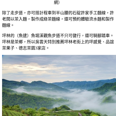
網）
除了走步道，亦可搭計程車到半山腰的石碇許家手工麵線，許
老闆以茶入麵，製作成綠茶麵線，還可預約體驗流水麵和製作
麵線。
坪林的（魚逮）魚堀溪觀魚步道不只可健行，還可騎腳踏車。
坪林是茶鄉，所以吳雲天特別推薦坪林老街上的坪感覺、品誼
茶果子、德志茶園3家店。