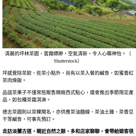
清晨的坪林茶園，雲霧縹緲，空氣清新，令人心曠神怡。（
Shutterstock）
坪感覺除茶飲、佐茶小點外，尚有以茶入餐的鹹食，如蜜香紅
茶肉燥飯。
品誼茶果子不僅常態販售精緻西式點心，還會推出季節限定產
品，如包種茶霜淇淋。
德志茶園則以茶粿聞名，亦供應茶油麵線、茶油土雞、茶香豆
干等鹹食，可事先預訂。
走訪淡蘭古道，親近自然之餘，多和店家聊聊，會帶給遊客很