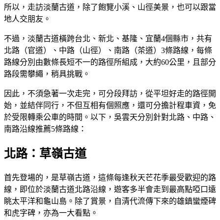
所以，走訪淡蘭古道，除了飽覽小溪、山徑美景，也可以跟當
地人交朋友。
不過，淡蘭古道橫跨台北、新北、基隆、宜蘭4個縣市，共有
北路（官道）、中路（山徑）、南路（茶道）3條路線，每條
路線分別由數條長短不一的路徑所組成，大約60公里，且部分
路段需攀繩，稍具挑戰。
因此，不須急著一次走完，可分段拜訪，從平坦好走的路徑開
始，並結伴同行，不但互相有個照應，還可分擔計程車資，免
於受限轉乘公車的時間。以下，吳雲天分別針對北路、中路、
南路沿線推薦5條路線：
北路：草嶺古道
首先登場的，是草嶺古道，這條每逢秋天芒花季最受歡迎的路
線，即位於淡蘭古道北路沿線，遊客多半會走到最高點啞口遠
眺太平洋和龜山島。除了賞景，自清代流傳下來的雄鎮蠻煙碑
和虎字碑，亦為一大看點。