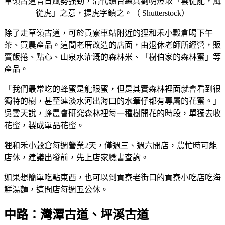
草嶺古道昔日風勢強勁，清代鎮台總兵劉明燈取「雲從龍，風
從虎」之意，提虎字鎮之。（ Shutterstock）
除了走草嶺古道，可於貢寮車站附近的狸和禾小穀倉喝下午
茶、買農產品。這間老厝改造的店面，由退休老師所經營，販
賣飯捲、點心、山泉水灌溉的森林米、「樹伯家的森林蜜」等
產品。
「我們最常吃的蜂蜜是龍眼蜜，但是其實森林裡面就會看到很
獨特的樹，甚至連淡水河出海口的水筆仔都有專屬的花蜜。」
吳雲天說，蜂農會研究森林裡每一種樹開花的時段，單獨去收
花蜜，製成單品花蜜。
狸和禾小穀倉每週營業2天，僅週三、週六開店，農忙時可能
店休，建議出發前，先上店家臉書查詢。
如果想簡單吃點東西，也可以到貢寮老街口的貢寮小吃店吃海
鮮湯麵，這間店每週五公休。
中路：灣潭古道、坪溪古道