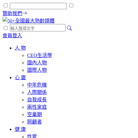
贊助我們
會員登入
人 物
CEO生活學
國內人物
國際人物
心 靈
中年危機
人際關係
自我成長
兩性家庭
空巢期
照顧者
健 康
性愛