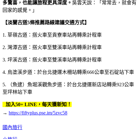
多驚喜，也能讓旅程更具深度。
吳雲天說：「常常去，就會有
回家的感覺。」
【淡蘭古道5條推薦路線建議交通方式】
1. 草嶺古道：搭火車至貢寮車站再轉乘計程車
2. 灣潭古道：搭火車至雙溪車站再轉乘計程車
3. 坪溪古道：搭火車至雙溪車站再轉乘計程車
4. 烏塗溪步道：於台北捷運木柵站轉乘666公車至石碇站下車
5. （魚逮）魚堀溪觀魚步道：於台北捷運新店站轉乘923公車
至坪林站下車
加入50+ LINE，每天獲新知！
→
https://fiftyplus.pse.im/5zvc58
國內旅行