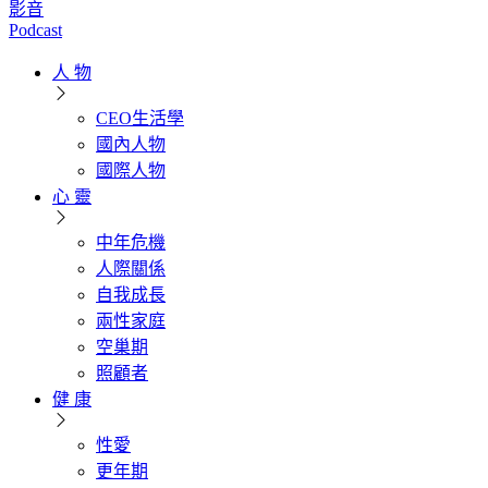
影音
Podcast
人 物
CEO生活學
國內人物
國際人物
心 靈
中年危機
人際關係
自我成長
兩性家庭
空巢期
照顧者
健 康
性愛
更年期