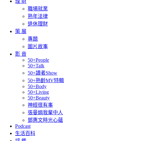
理 財
職場就業
熟年法律
退休理財
策 展
專題
圖片故事
影 音
50+People
50+Talk
50+讀者Show
50+熟齡MV特輯
50+Body
50+Living
50+Beauty
神經很有事
張曼娟我輩中人
鄧惠文時光心蘊
Podcast
生活百科
評 鑑