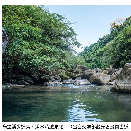
烏塗溪步道旁，溪水清澈見底。（出自交通部觀光署淡蘭古道