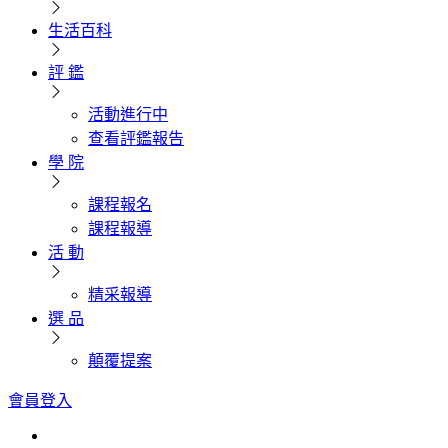
生活百科
評 鑑
活動進行中
查看評鑑報告
學 院
課程報名
課程報導
活 動
精采報導
選 品
顛覆提案
會員登入