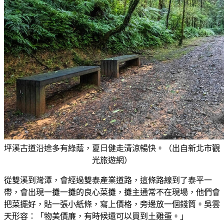
坪溪古道沿途多有綠蔭，夏日健走清涼暢快。（出自新北市觀
光旅遊網）
從雙溪到灣潭，會經過雙泰產業道路，這條路線到了泰平一
帶，會出現一攤一攤的良心菜攤，攤主通常不在現場，他們會
把菜擺好，貼一張小紙條，寫上價格，旁邊放一個錢筒。吳雲
天形容：「物美價廉，有時候還可以買到土雞蛋。」