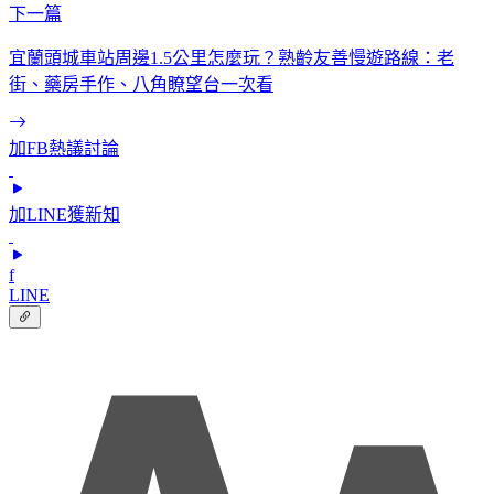
下一篇
宜蘭頭城車站周邊1.5公里怎麼玩？熟齡友善慢遊路線：老
街、藥房手作、八角瞭望台一次看
加FB熱議討論
加LINE獲新知
f
LINE