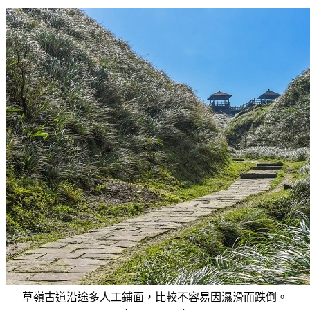
草嶺古道沿途多人工鋪面，比較不容易因濕滑而跌倒。