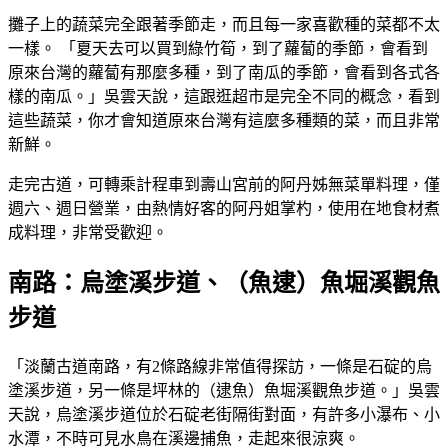
攤子上的蔬菜完全跟著季節走，而且每一家喜歡種的菜都不太
一樣。 「夏天去可以買到綠竹筍，到了蘿蔔的季節，會看到
原來台灣的蘿蔔有那麼多種，到了南瓜的季節，會看到各式各
樣的南瓜。」吳雲天說，這跟逛超市是完全不同的概念，看到
這些蔬菜，你才會知道原來台灣有這麼多種類的菜，而且非常
新鮮。
走完古道，可轉乘計程車到壽山宮前的阿丹姊無菜單料理，僅
週六、週日營業，由熱情好客的阿丹姐掌杓，使用在地食材煮
成料理，非常受歡迎。
南路：烏塗溪步道、（魚逮）魚堀溪觀魚
步道
「淡蘭古道南路，有2條路線非常值得探訪，一條是石碇的烏
塗溪步道，另一條是坪林的（逮魚）魚堀溪觀魚步道。」吳雲
天說，烏塗溪步道位於石碇老街隔街對面，有許多小瀑布、小
水潭，不時可見水鳥在溪邊捕魚，走起來很涼爽。