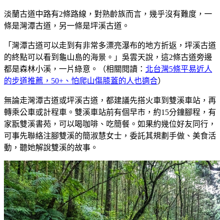
淡蘭古道中路有2條路線，對熟齡族而言，幾乎沒有難度，一
條是灣潭古道，另一條是坪溪古道。
「灣潭古道可以走到有非常多漂亮瀑布的地方折返，坪溪古道
的終點可以看到龜山島的海景。」吳雲天說，這2條古道旁邊
都是森林小溪，一片綠意。（相關閱讀：
北台灣5條平易近人
的步道推薦，50+、怕爬山傷膝蓋的人也適合
）
無論走灣潭古道或坪溪古道，都建議先搭火車到雙溪車站，再
轉乘公車或計程車。雙溪車站前有個早市，約15分鐘腳程，有
家翫雙溪書苑，可以喝咖啡、吃簡餐。如果約幾位好友同行，
可事先聯絡注腳雙溪的簡淑慧女士，委託其規劃手做、美食活
動，聽她解說雙溪的故事。