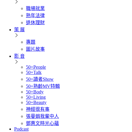
職場就業
熟年法律
退休理財
策 展
專題
圖片故事
影 音
50+People
50+Talk
50+讀者Show
50+熟齡MV特輯
50+Body
50+Living
50+Beauty
神經很有事
張曼娟我輩中人
鄧惠文時光心蘊
Podcast