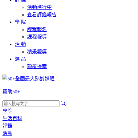
活動進行中
查看評鑑報告
學 院
課程報名
課程報導
活 動
精采報導
選 品
顛覆提案
贊助50+
學院
生活百科
評鑑
活動