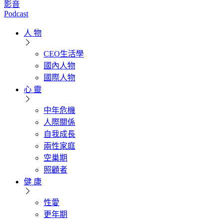
影音
Podcast
人 物
CEO生活學
國內人物
國際人物
心 靈
中年危機
人際關係
自我成長
兩性家庭
空巢期
照顧者
健 康
性愛
更年期