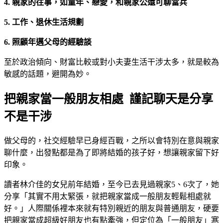
4. 親家的往事，如童年、戀愛，和親家公還可聊當兵
5. 工作、退休生活規劃
6. 照顧年邁父母的經驗談
至於政治傾向、財富比較或對小夫妻生活干涉太多，就是較為
敏感的話題，避開為妙。
把親家當一般朋友相處 謹記聊天是分享
不是干涉
做父母的，社交經驗早已身經百戰，之所以會特別在意與親家
聊什麼，出發點都是為了即將結婚的孩子好，想讓親家留下好
印象。
讀者林介佳的女兒前年結婚，至今已去見過親家5、6次了，她
分享「其實不用太緊張，就把親家當成一般朋友輕鬆相處就
好。」人際關係裡本來就有特別親近的朋友與普通朋友，硬要
把親家當成超級好朋友也有點牽強，但定位為「一般朋友」寒