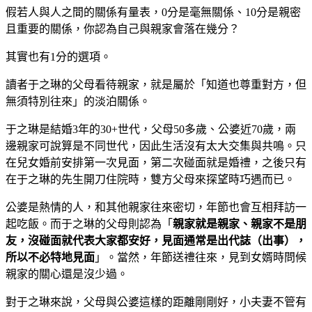
假若人與人之間的關係有量表，0分是毫無關係、10分是親密
且重要的關係，你認為自己與親家會落在幾分？
其實也有1分的選項。
讀者于之琳的父母看待親家，就是屬於「知道也尊重對方，但
無須特別往來」的淡泊關係。
于之琳是結婚3年的30+世代，父母50多歲、公婆近70歲，兩
邊親家可說算是不同世代，因此生活沒有太大交集與共鳴。只
在兒女婚前安排第一次見面，第二次碰面就是婚禮，之後只有
在于之琳的先生開刀住院時，雙方父母來探望時巧遇而已。
公婆是熱情的人，和其他親家往來密切，年節也會互相拜訪一
起吃飯。而于之琳的父母則認為「
親家就是親家、親家不是朋
友，沒碰面就代表大家都安好，見面通常是出代誌（出事），
所以不必特地見面
」。當然，年節送禮往來，見到女婿時問候
親家的關心還是沒少過。
對于之琳來說，父母與公婆這樣的距離剛剛好，小夫妻不管有