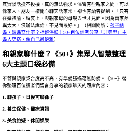
其實談話投不投機，真的無法強求。儘管有些親家之間，可以
像家人、朋友一樣開心聊天話家常，卻也有讀者提到，「只有
在婚禮前、婚宴上，與親家母的母親去世才見面。因為兩家差
異太大，沒辦法說話，不見面最好。」（相關閱讀：
孩子結
婚，媽媽穿什麼？拒絕俗豔！50+百位讀者分享「非典型」主
婚人穿搭，像自己最優雅
）
和親家聊什麼？《50+》集眾人智慧整理
6大主題口袋必備
不管與親家契合度高不高，有準備勝過毫無防備。《50+》替
你整理百位讀者們留言分享的親家聊天的題庫內容：
1. 聊孩子、日後可聊孫子
2. 養生保健、醫療資訊
3. 美食旅遊、休閒娛樂