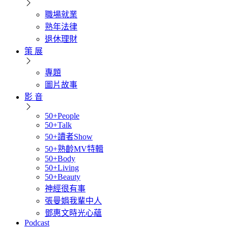
職場就業
熟年法律
退休理財
策 展
專題
圖片故事
影 音
50+People
50+Talk
50+讀者Show
50+熟齡MV特輯
50+Body
50+Living
50+Beauty
神經很有事
張曼娟我輩中人
鄧惠文時光心蘊
Podcast