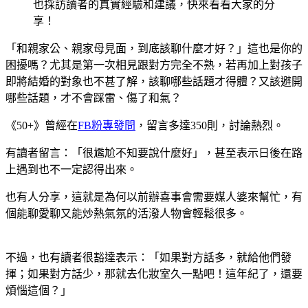
也採訪讀者的真實經驗和建議，快來看看大家的分
享！
「和親家公、親家母見面，到底該聊什麼才好？」這也是你的
困擾嗎？尤其是第一次相見跟對方完全不熟，若再加上對孩子
即將結婚的對象也不甚了解，該聊哪些話題才得體？又該避開
哪些話題，才不會踩雷、傷了和氣？
《50+》曾經在
FB粉專發問
，留言多達350則，討論熱烈。
有讀者留言：「很尷尬不知要說什麼好」，甚至表示日後在路
上遇到也不一定認得出來。
也有人分享，這就是為何以前辦喜事會需要媒人婆來幫忙，有
個能聊愛聊又能炒熱氣氛的活潑人物會輕鬆很多。
不過，也有讀者很豁達表示：「如果對方話多，就給他們發
揮；如果對方話少，那就去化妝室久一點吧！這年紀了，還要
煩惱這個？」