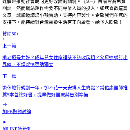
媒體是推動社會朝向更好改變的關鍵。《50+》目前皆為免費
閱讀，然而網站運作需要不同專業人員的投入。如您喜歡這篇
文章，誠摯邀請您小額贊助，支持內容製作。希望我們在您的
支持下，能持續對台灣熟齡生活有正向啟發、給予人盼望！
贊助50+
上一篇
啃老還是共好？成年兒女住家裡該不該收房租？父母這樣訂出
界線，不傷感情更助獨立
下一篇
退休旅行規劃一年，卻不花一天安排人生終點？常佑康醫師推
薦5本善終好書，提早做好醫療與告別準備
加FB熱議討論
加LINE獲新知