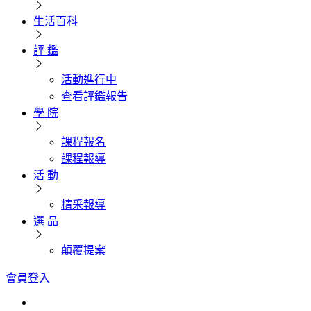
生活百科
評 鑑
活動進行中
查看評鑑報告
學 院
課程報名
課程報導
活 動
精采報導
選 品
顛覆提案
會員登入