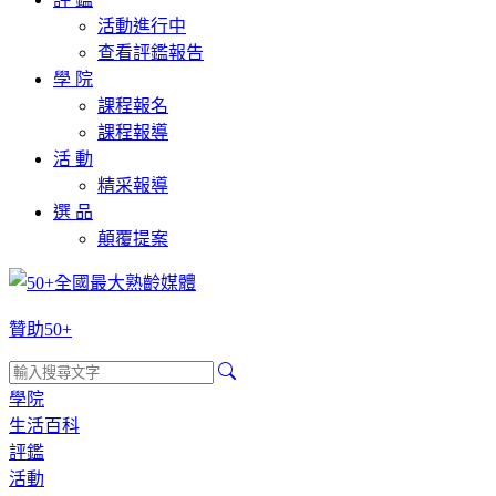
活動進行中
查看評鑑報告
學 院
課程報名
課程報導
活 動
精采報導
選 品
顛覆提案
贊助50+
學院
生活百科
評鑑
活動