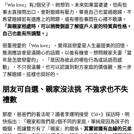
「Win love」有2個兒子，她想到，未來如果當婆婆，怕有些
事太直接問出口，會對媳婦有壓力，畢竟自己也當過媳婦，不
希望媳婦若有適應上的問題、或有哪些事悶在心裡不敢講。
「與親家相處時，可以稍微側面了解這戶人家的特質與性格。
自己也能有所調整。」
很重視愛的「Win love」，覺得談戀愛是人生最甜美的回憶，
推測應該會是滿開心的話題，以後有機會，想問親家夫妻「當
年是怎麼戀愛的」、「是因為彼此的哪些行為或話語而感
動」，不只很溫馨，也可以認識到對方家庭的價值觀，進一步
了解媳婦，這樣也挺好的。
朋友可自選、親家沒法挑 不強求也不失
禮數
那麼，爸爸們的看法呢？讀者李運明接受《50+》採訪時，明
快指出：「親家和我們是2個不同的家庭，單純是因為孩子的
婚姻，而讓雙方有了『親家』的關係。
其實就連有血緣的兄弟