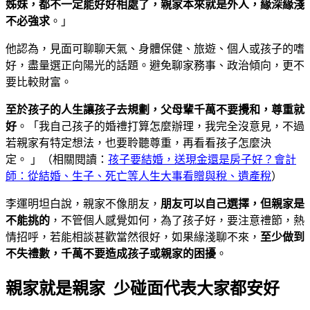
姊妹，都不一定能好好相處了，親家本來就是外人，緣深緣淺
不必強求
。」
他認為，見面可聊聊天氣、身體保健、旅遊、個人或孩子的嗜
好，盡量選正向陽光的話題。避免聊家務事、政治傾向，更不
要比較財富。
至於孩子的人生讓孩子去規劃，父母輩千萬不要攪和，尊重就
好
。「我自己孩子的婚禮打算怎麼辦理，我完全沒意見，不過
若親家有特定想法，也要聆聽尊重，再看看孩子怎麼決
定。 」（相關閱讀：
孩子要結婚，送現金還是房子好？會計
師：從結婚、生子、死亡等人生大事看贈與稅、遺產稅
）
李運明坦白說，親家不像朋友，
朋友可以自己選擇，但親家是
不能挑的
，不管個人感覺如何，為了孩子好，要注意禮節，熱
情招呼，若能相談甚歡當然很好，如果緣淺聊不來，
至少做到
不失禮數，千萬不要造成孩子或親家的困擾
。
親家就是親家 少碰面代表大家都安好