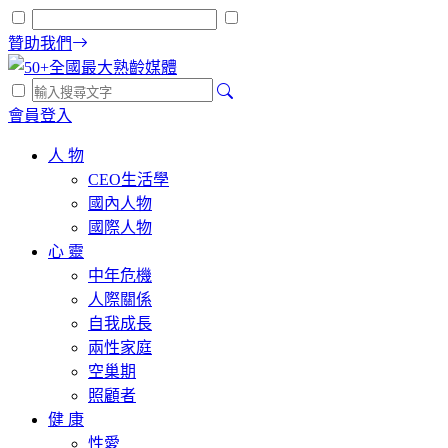
贊助我們
會員登入
人 物
CEO生活學
國內人物
國際人物
心 靈
中年危機
人際關係
自我成長
兩性家庭
空巢期
照顧者
健 康
性愛