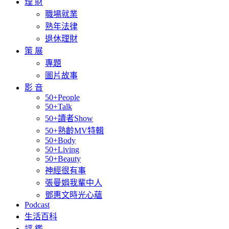
理 財
職場就業
熟年法律
退休理財
策 展
專題
圖片故事
影 音
50+People
50+Talk
50+讀者Show
50+熟齡MV特輯
50+Body
50+Living
50+Beauty
神經很有事
張曼娟我輩中人
鄧惠文時光心蘊
Podcast
生活百科
評 鑑