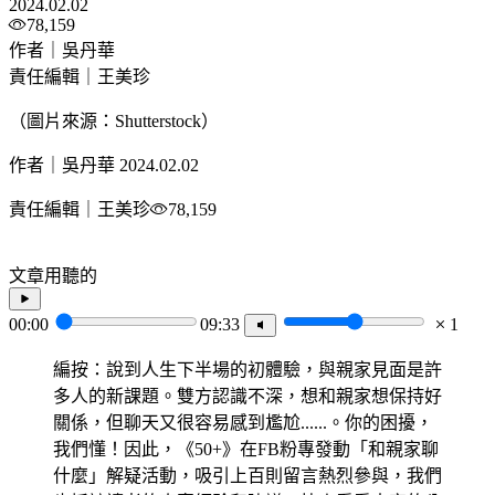
2024.02.02
78,159
作者｜吳丹華
責任編輯｜王美珍
（圖片來源：Shutterstock）
作者｜吳丹華
2024.02.02
責任編輯｜王美珍
78,159
文章用聽的
00:00
09:33
1
編按：說到人生下半場的初體驗，與親家見面是許
多人的新課題。雙方認識不深，想和親家想保持好
關係，但聊天又很容易感到尷尬......。你的困擾，
我們懂！因此，《50+》在FB粉專發動「和親家聊
什麼」解疑活動，吸引上百則留言熱烈參與，我們