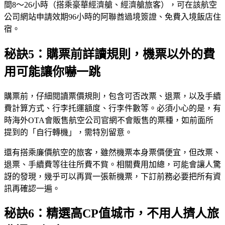
間8～26小時（搭乘豪華經濟艙、經濟艙旅客），可在該航空
公司網站申請效期96小時的阿聯酋過境簽證、免費入境飯店住
宿。
秘訣5：購票前詳讀規則，機票以外的費
用可能讓你嚇一跳
購票前，仔細閱讀票價規則，包含可否改票、退票，以及手續
費計算方式、行李托運額度、行李件數等。必須小心的是，有
時海外OTA會販售航空公司官網不會販售的票種，如前面所
提到的「自行轉機」，需特別留意。
還有搭乘廉價航空的旅客，雖然機票本身票價便宜，但改票、
退票、手續費等往往所費不貲。相關費用加總，可能會讓人驚
訝的發現，幾乎可以再買一張新機票，下訂前務必要把所有資
訊再確認一遍。
秘訣6：精選高CP值城市，不用人擠人旅