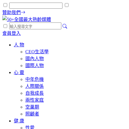
贊助我們
會員登入
人 物
CEO生活學
國內人物
國際人物
心 靈
中年危機
人際關係
自我成長
兩性家庭
空巢期
照顧者
健 康
性愛