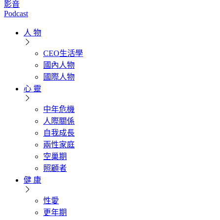
影音
Podcast
人 物
CEO生活學
國內人物
國際人物
心 靈
中年危機
人際關係
自我成長
兩性家庭
空巢期
照顧者
健 康
性愛
更年期