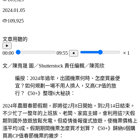
2024.01.05
109,925
文章用聽的
00:00
09:55
1
文／陳育晟 圖／Shutterstock 責任編輯／陳莞欣
編按：2024年過年，出國機票何時、怎麼買最便
宜？如何規劃一場不用人擠人，又高CP值的旅
行？《50+》整理6大秘訣：
2024年農曆春節假期，即將從2月8日開始，到2月14日結束。
不少忙了一整年的上班族、老闆、家庭主婦，會利用這7天假
期到國外旅遊放鬆充電。但疫情後報復式旅遊，使機票價格上
漲平均3成。假期期間機票怎麼買才划算？《50+》歸納6個購
買高CP值春節機票的撇步：