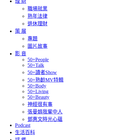
理 財
職場就業
熟年法律
退休理財
策 展
專題
圖片故事
影 音
50+People
50+Talk
50+讀者Show
50+熟齡MV特輯
50+Body
50+Living
50+Beauty
神經很有事
張曼娟我輩中人
鄧惠文時光心蘊
Podcast
生活百科
評 鑑