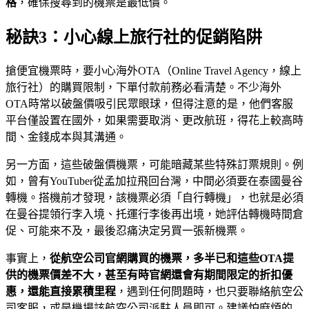
格
，確保搜尋到的機票是最低價。
秘訣3：小心線上旅行社的促銷陷阱
搶便宜機票時，要小心海外OTA（Online Travel Agency，線上
旅行社）的購買限制，下單付款前務必看清楚。不少海外
OTA時常以破盤價吸引民眾眼球，但得注意的是，他們客服
平台僅設置在國外，如果需要取消、更改航班，得花上較高時
間、金錢成本與其溝通。
另一方面，這些破盤價機票，可能暗藏某些特殊訂票規則。例
如，曾有YouTuber從孟加拉飛回台灣，中間必須要在泰國曼谷
轉機。搭機前才發現，該機票必須「自行轉機」，也就是必須
在曼谷提領行李入境、托運行李後再出境，她評估轉機時間倉
促、可能來不及，最後忍痛決定另買一張新機票。
事實上，
從航空公司官網購買的機票，多半已和這些
OTA
提
供的機票價差不大，甚至有時官網還會有期間限定的折扣優
惠，還能直接累積里程
，遇到任何問題時，也只要聯絡航空公
司客服，或是機場該航空公司派駐人員即可。建議怕麻煩的