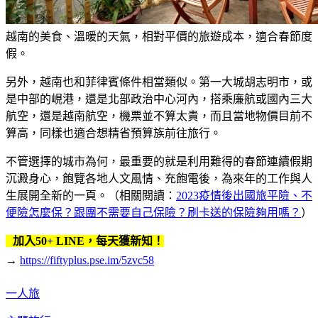
越南的美食、溫暖的天氣，相對平價的旅遊成本，適合春節度
假。
另外，越南也和菲律賓條件相當類似。第一大城胡志明市，或
是中部的峴港，還是北部政治中心河內，搭乘廉航或國內三大
航空，還是越南航空，機票並不算太貴，而且當地物價目前不
算高，同樣也適合想精省預算族前往旅行。
不管選擇的城市為何，最重要的就是利用難得的春節連續假期
沉澱身心，飽覽各地人文風情、充飽電後，為來年的工作與人
生展開全新的一頁。（相關閱讀：
2023疫情後出國旅平險、不
便險怎麼保？跟團不需要自己保險？刷卡送的保險夠用嗎？
）
加入50+ LINE，每天獲新知！
→
https://fiftyplus.pse.im/5zvc58
一人旅