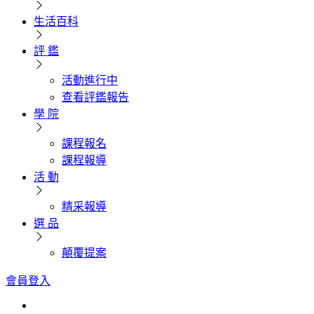
生活百科
評 鑑
活動進行中
查看評鑑報告
學 院
課程報名
課程報導
活 動
精采報導
選 品
顛覆提案
會員登入