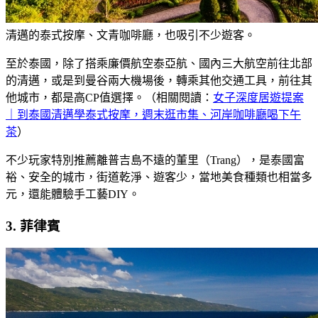
清邁的泰式按摩、文青咖啡廳，也吸引不少遊客。
至於泰國，除了搭乘廉價航空泰亞航、國內三大航空前往北部
的清邁，或是到曼谷兩大機場後，轉乘其他交通工具，前往其
他城市，都是高CP值選擇。（相關閱讀：
女子深度居遊提案
｜到泰國清邁學泰式按摩，週末逛市集、河岸咖啡廳喝下午
茶
）
不少玩家特別推薦離普吉島不遠的董里（Trang），是泰國富
裕、安全的城市，街道乾淨、遊客少，當地美食種類也相當多
元，還能體驗手工藝DIY。
3. 菲律賓