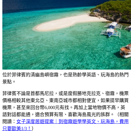
位於菲律賓的清幽島嶼宿霧，也是熟齡學英語、玩海島的熱門
景點。
菲律賓不論是首都馬尼拉，或是度假勝地克拉克、宿霧，機票
價格相較其他東北亞、東南亞城市都相對便宜，如果提早購買
機票，甚至來回台幣6,000元有找。再加上當地物價不高，英
語對話都能通，適合預算有限、喜歡海島風光的族群。（相關
閱讀：
女子深度居遊提案｜到宿霧遊學學英文、玩海島，費用
只要歐美1/3！
）