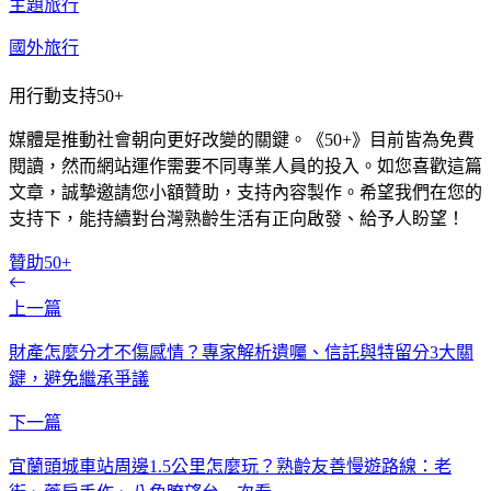
主題旅行
國外旅行
用行動支持50+
媒體是推動社會朝向更好改變的關鍵。《50+》目前皆為免費
閱讀，然而網站運作需要不同專業人員的投入。如您喜歡這篇
文章，誠摯邀請您小額贊助，支持內容製作。希望我們在您的
支持下，能持續對台灣熟齡生活有正向啟發、給予人盼望！
贊助50+
上一篇
財產怎麼分才不傷感情？專家解析遺囑、信託與特留分3大關
鍵，避免繼承爭議
下一篇
宜蘭頭城車站周邊1.5公里怎麼玩？熟齡友善慢遊路線：老