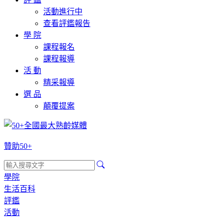
活動進行中
查看評鑑報告
學 院
課程報名
課程報導
活 動
精采報導
選 品
顛覆提案
贊助50+
學院
生活百科
評鑑
活動