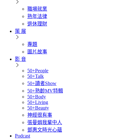
職場就業
熟年法律
退休理財
策 展
專題
圖片故事
影 音
50+People
50+Talk
50+讀者Show
50+熟齡MV特輯
50+Body
50+Living
50+Beauty
神經很有事
張曼娟我輩中人
鄧惠文時光心蘊
Podcast