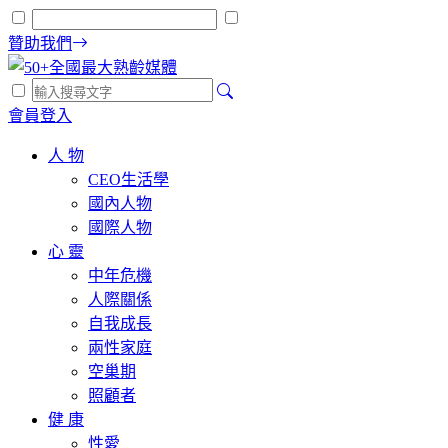
贊助我們
會員登入
人 物
CEO生活學
國內人物
國際人物
心 靈
中年危機
人際關係
自我成長
兩性家庭
空巢期
照顧者
健 康
性愛