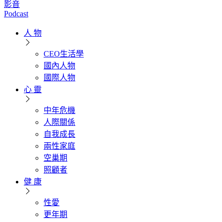
影音
Podcast
人 物
CEO生活學
國內人物
國際人物
心 靈
中年危機
人際關係
自我成長
兩性家庭
空巢期
照顧者
健 康
性愛
更年期