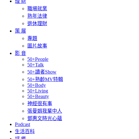
理 財
職場就業
熟年法律
退休理財
策 展
專題
圖片故事
影 音
50+People
50+Talk
50+讀者Show
50+熟齡MV特輯
50+Body
50+Living
50+Beauty
神經很有事
張曼娟我輩中人
鄧惠文時光心蘊
Podcast
生活百科
評 鑑