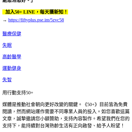
能愈活愈好。」
加入50+ LINE，每天獲新知！
→
https://fiftyplus.pse.im/5zvc58
醫療保健
失眠
高齡醫學
運動健身
失智
用行動支持50+
媒體是推動社會朝向更好改變的關鍵。《50+》目前皆為免費
閱讀，然而網站運作需要不同專業人員的投入。如您喜歡這篇
文章，誠摯邀請您小額贊助，支持內容製作。希望我們在您的
支持下，能持續對台灣熟齡生活有正向啟發、給予人盼望！