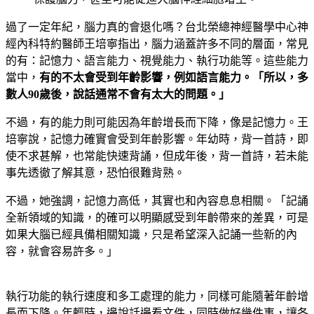
過了一定年紀，腦力真的會退化嗎？台北榮總神經醫學中心神
經內科特約醫師王培寧指出，腦力涵蓋許多不同的層面，常見
的有：記憶力、語言能力、視覺能力、執行功能等。這些能力
當中，
有的不太會受到年齡影響，例如語言能力。「所以，多
數人90歲後，說話通常不會有太大的問題。」
不過，有的能力則可能因為年齡增長而下降，像是記憶力。王
培寧說，記憶力確實會受到年齡影響。年幼時，背一首詩，即
使不求甚解，也常能快速背誦，但成年後，背一首詩，若未能
事先透徹了解其意，恐怕很難背熟。
不過，她強調，記憶力高低，其實也和內容息息相關。「記誦
全新領域的知識，的確可以明顯感受到年齡帶來的差異，可是
如果大腦已經具備相關知識，只是希望深入記誦一些新的內
容，就會容易許多。」
執行功能的執行速度和多工處理的能力，同樣可能隨著年齡增
長而下降。年輕時，邊說話邊看文件，同時做好幾件事，讓各