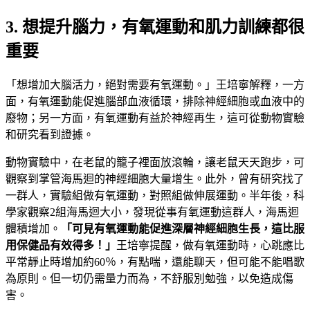
3. 想提升腦力，有氧運動和肌力訓練都很
重要
「想增加大腦活力，絕對需要有氧運動。」王培寧解釋，一方
面，有氧運動能促進腦部血液循環，排除神經細胞或血液中的
廢物；另一方面，有氧運動有益於神經再生，這可從動物實驗
和研究看到證據。
動物實驗中，在老鼠的籠子裡面放滾輪，讓老鼠天天跑步，可
觀察到掌管海馬迴的神經細胞大量增生。此外，曾有研究找了
一群人，實驗組做有氧運動，對照組做伸展運動。半年後，科
學家觀察2組海馬迴大小，發現從事有氧運動這群人，海馬迴
體積增加。
「可見有氧運動能促進深層神經細胞生長，這比服
用保健品有效得多！」
王培寧提醒，做有氧運動時，心跳應比
平常靜止時增加約60％，有點喘，還能聊天，但可能不能唱歌
為原則。但一切仍需量力而為，不舒服別勉強，以免造成傷
害。