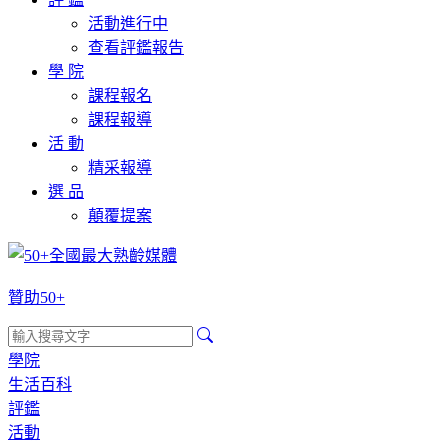
活動進行中
查看評鑑報告
學 院
課程報名
課程報導
活 動
精采報導
選 品
顛覆提案
贊助50+
學院
生活百科
評鑑
活動