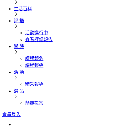
生活百科
評 鑑
活動進行中
查看評鑑報告
學 院
課程報名
課程報導
活 動
精采報導
選 品
顛覆提案
會員登入