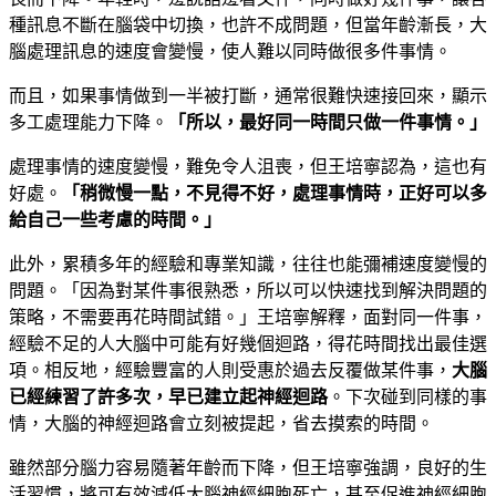
種訊息不斷在腦袋中切換，也許不成問題，但當年齡漸長，大
腦處理訊息的速度會變慢，使人難以同時做很多件事情。
而且，如果事情做到一半被打斷，通常很難快速接回來，顯示
多工處理能力下降。
「所以，最好同一時間只做一件事情。」
處理事情的速度變慢，難免令人沮喪，但王培寧認為，這也有
好處。
「稍微慢一點，不見得不好，處理事情時，正好可以多
給自己一些考慮的時間。」
此外，累積多年的經驗和專業知識，往往也能彌補速度變慢的
問題。「因為對某件事很熟悉，所以可以快速找到解決問題的
策略，不需要再花時間試錯。」王培寧解釋，面對同一件事，
經驗不足的人大腦中可能有好幾個迴路，得花時間找出最佳選
項。相反地，經驗豐富的人則受惠於過去反覆做某件事，
大腦
已經練習了許多次，早已建立起神經迴路
。下次碰到同樣的事
情，大腦的神經迴路會立刻被提起，省去摸索的時間。
雖然部分腦力容易隨著年齡而下降，但王培寧強調，良好的生
活習慣，將可有效減低大腦神經細胞死亡，甚至促進神經細胞