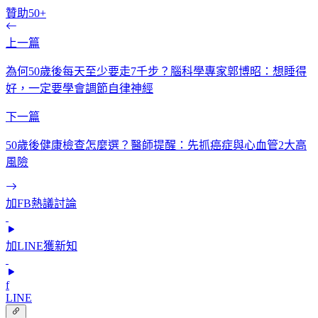
贊助50+
上一篇
為何50歲後每天至少要走7千步？腦科學專家郭博昭：想睡得
好，一定要學會調節自律神經
下一篇
50歲後健康檢查怎麼選？醫師提醒：先抓癌症與心血管2大高
風險
加FB熱議討論
加LINE獲新知
f
LINE