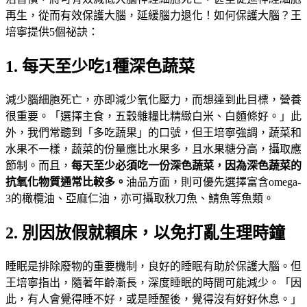
再生，從而有效保護大腦，延緩腦力退化！如何保護大腦？王
培寧提供5個祕訣：
1. 每天至少吃1種深色蔬菜
減少腦細胞死亡，亦即減少氧化壓力，而想達到此目標，營養
很重要。「選擇主食，五穀雜糧比精緻白米、白麵條好。」此
外，我們常聽到「多吃蔬果」的口號，但王培寧強調，蔬菜和
水果不一樣，蔬菜的份量應比水果多，且水果糖分高，攝取應
節制。而且，
每天至少必須吃一份深色蔬菜，因為深色蔬菜的
抗氧化物質通常比較多。
油品方面，則可優先選擇富含omega-
3的橄欖油、亞麻仁油，亦可攝取秋刀魚、鯖魚等魚類。
2. 別因放假就賴床，以免打亂生理時鐘
睡眠是排除廢物的重要機制，良好的睡眠有助於保護大腦。但
王培寧指出，隨著年齡漸長，深度睡眠的時間可能減少。「因
此，有人會覺得睡不好，或是睡醒後，覺得沒有好好休息。」