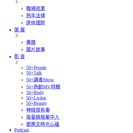
職場就業
熟年法律
退休理財
策 展
專題
圖片故事
影 音
50+People
50+Talk
50+讀者Show
50+熟齡MV特輯
50+Body
50+Living
50+Beauty
神經很有事
張曼娟我輩中人
鄧惠文時光心蘊
Podcast