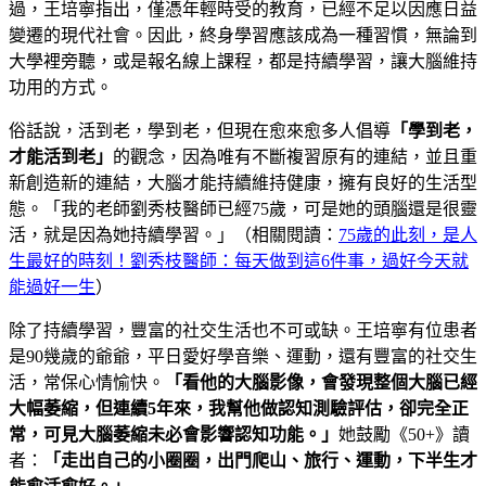
過，王培寧指出，僅憑年輕時受的教育，已經不足以因應日益
變遷的現代社會。因此，終身學習應該成為一種習慣，無論到
大學裡旁聽，或是報名線上課程，都是持續學習，讓大腦維持
功用的方式。
俗話說，活到老，學到老，但現在愈來愈多人倡導
「學到老，
才能活到老」
的觀念，因為唯有不斷複習原有的連結，並且重
新創造新的連結，大腦才能持續維持健康，擁有良好的生活型
態。「我的老師劉秀枝醫師已經75歲，可是她的頭腦還是很靈
活，就是因為她持續學習。」（相關閱讀：
75歲的此刻，是人
生最好的時刻！劉秀枝醫師：每天做到這6件事，過好今天就
能過好一生
）
除了持續學習，豐富的社交生活也不可或缺。王培寧有位患者
是90幾歲的爺爺，平日愛好學音樂、運動，還有豐富的社交生
活，常保心情愉快。
「看他的大腦影像，會發現整個大腦已經
大幅萎縮，但連續5年來，我幫他做認知測驗評估，卻完全正
常，可見大腦萎縮未必會影響認知功能。」
她鼓勵《50+》讀
者：
「走出自己的小圈圈，出門爬山、旅行、運動，下半生才