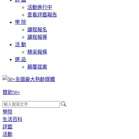
活動進行中
查看評鑑報告
學 院
課程報名
課程報導
活 動
精采報導
選 品
顛覆提案
贊助50+
學院
生活百科
評鑑
活動