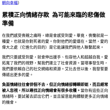
朝向幸褔
）
累積正向情緒存款 為可能來臨的悲傷做
準備
在我們感受喪親之痛時，總是會感受到愛。畢竟，喪慟就是一
種愛，也就是你對死者的愛。你對他們的愛還在。當然，愛的
偉大之處（它進化的目的）是它能讓我們與他人聯繫起來。
我們只要感受到愛，就會伸出援手、包容他人和超越自我。愛
拓寬了我們的視野，幫我們建立了社會資源。當壞事發生時，
我們要依賴自己的社交網絡和資源。艾比去世以後，我發誓要
傳遞出更多的愛。
負面情緒往往會徘徊不去，但正向情緒卻轉瞬即逝，而且經常
被人忽視，所以尋找正向情緒會有很多收穫。
當你有這些正向
情緒時，要試著去認出它們，並且留意能夠體驗更多正向情緒
的機會。