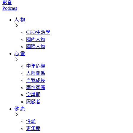
影音
Podcast
人 物
CEO生活學
國內人物
國際人物
心 靈
中年危機
人際關係
自我成長
兩性家庭
空巢期
照顧者
健 康
性愛
更年期