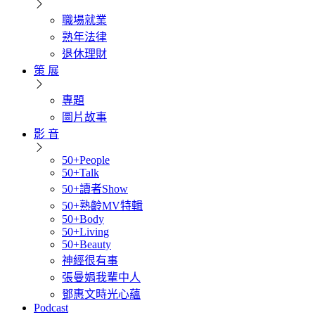
職場就業
熟年法律
退休理財
策 展
專題
圖片故事
影 音
50+People
50+Talk
50+讀者Show
50+熟齡MV特輯
50+Body
50+Living
50+Beauty
神經很有事
張曼娟我輩中人
鄧惠文時光心蘊
Podcast