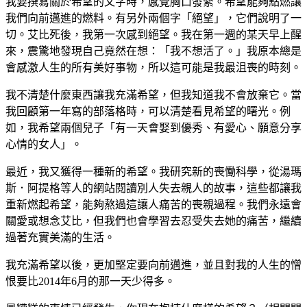
我要撰寫關於希望的文字時，感覺胸口發緊。希望能夠點燃讓
我們向前邁進的燃料。有另外兩個字「絕望」，它們說明了一
切。艾比死後，我第一次感到絕望。我在第一週的某天早上醒
來，震驚地發現自己竟然在想：「我不想活了。」我原本總是
會感激人生的所有美好事物，所以這可能是我最沮喪的時刻。
我不清楚什麼東西讓我充滿希望，但我知道我不會放棄它。當
我回顧第一年寫的部落格時，可以清楚看見希望的曙光。例
如，我希望兩個兒子「有一天會娶到優秀、有愛心、願意分享
心情的女人」。
最近，我又獲得一種新的希望。我研究新的喪慟科學，從湯瑪
斯．阿提格等人的網站閱讀別人失去親人的故事，這些都讓我
重新燃起希望，能夠熬過這讓人痛苦的喪親過程。我們永遠會
關愛或想念艾比，但我們也會學習去忍受失去她的痛苦，繼續
過著充實美滿的生活。
我充滿希望以後，更加堅定要向前邁進，並且對我的人生的憎
恨要比2014年6月的那一天少得多。