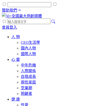
贊助我們
會員登入
人 物
CEO生活學
國內人物
國際人物
心 靈
中年危機
人際關係
自我成長
兩性家庭
空巢期
照顧者
健 康
性愛