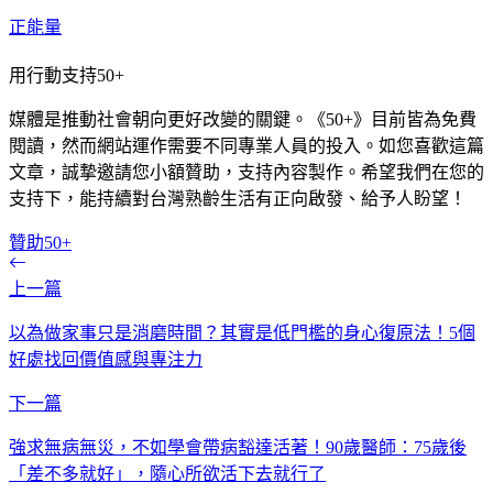
正能量
用行動支持50+
媒體是推動社會朝向更好改變的關鍵。《50+》目前皆為免費
閱讀，然而網站運作需要不同專業人員的投入。如您喜歡這篇
文章，誠摯邀請您小額贊助，支持內容製作。希望我們在您的
支持下，能持續對台灣熟齡生活有正向啟發、給予人盼望！
贊助50+
上一篇
以為做家事只是消磨時間？其實是低門檻的身心復原法！5個
好處找回價值感與專注力
下一篇
強求無病無災，不如學會帶病豁達活著！90歲醫師：75歲後
「差不多就好」，隨心所欲活下去就行了