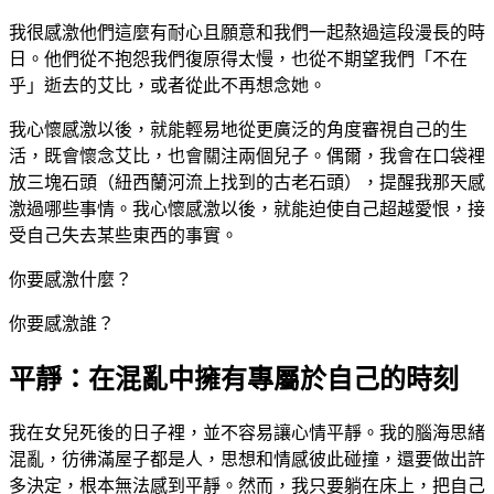
我很感激他們這麼有耐心且願意和我們一起熬過這段漫長的時
日。他們從不抱怨我們復原得太慢，也從不期望我們「不在
乎」逝去的艾比，或者從此不再想念她。
我心懷感激以後，就能輕易地從更廣泛的角度審視自己的生
活，既會懷念艾比，也會關注兩個兒子。偶爾，我會在口袋裡
放三塊石頭（紐西蘭河流上找到的古老石頭），提醒我那天感
激過哪些事情。我心懷感激以後，就能迫使自己超越愛恨，接
受自己失去某些東西的事實。
你要感激什麼？
你要感激誰？
平靜：在混亂中擁有專屬於自己的時刻
我在女兒死後的日子裡，並不容易讓心情平靜。我的腦海思緒
混亂，彷彿滿屋子都是人，思想和情感彼此碰撞，還要做出許
多決定，根本無法感到平靜。然而，我只要躺在床上，把自己