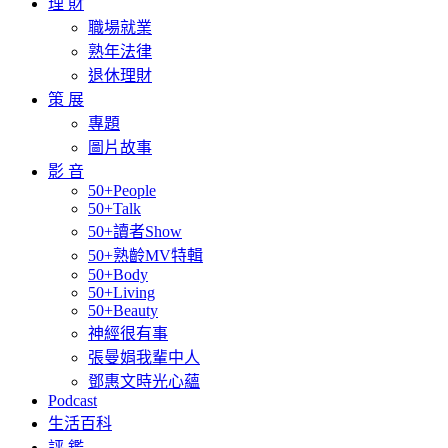
理 財
職場就業
熟年法律
退休理財
策 展
專題
圖片故事
影 音
50+People
50+Talk
50+讀者Show
50+熟齡MV特輯
50+Body
50+Living
50+Beauty
神經很有事
張曼娟我輩中人
鄧惠文時光心蘊
Podcast
生活百科
評 鑑