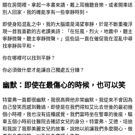
關在房間裡，拿起一本書來讀，戴上耳機聽音樂，或者開車送
別人回家，我的確能享有一些寧靜時刻。
即使身陷混亂之中，我的大腦還是渴望寧靜，於是不斷重複浮
現一首我喜歡的古老讚美詩：「在狂風，烈火，地震中，聽主
寧靜微聲。聽主寧靜微聲。」這些話一直在催促我在混亂中尋
找寧靜與平和。
你在哪裡可以找到平靜？
你必須做什麼才能讓自己獨處五分鐘？
幽默：即使在最傷心的時候，也可以笑
特雷弗一直都很幽默，我很高興他非常幽默。我從來不會因為
自己發笑而感到難過，即使是在我們得知艾比去世後的最初幾
個小時裡，我也沒有這種感覺。我們當時坐在警車的後座，驅
車五個小時前往醫院去確認女兒的身分。特雷弗、艾德、培迪
和我說了我那美麗女兒的故事，說她以前讓我們多麼開心、做