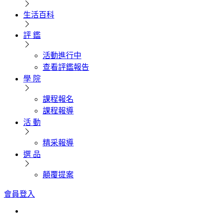
生活百科
評 鑑
活動進行中
查看評鑑報告
學 院
課程報名
課程報導
活 動
精采報導
選 品
顛覆提案
會員登入