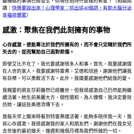
最糟糕的事情已經發生，你現在抱持什麼樣的希望？（相關閱
讀：
快樂要說出來！心理學家：唸出這40個詞，有助大腦分泌
幸福荷爾蒙
）
感激：聚焦在我們此刻擁有的事物
心存感激，便能專注於我們所擁有的，而不會只定睛於我們所
失去的，從而幫助自己面對悲傷。
即使艾比不在了，我也要感謝很多人和事。首先，我要感謝還
在人世的家人。我要感謝特雷弗、艾德和培迪，謝謝他們讓我
有目標，可以勇敢活下去。此外，我還要感謝他們給我的愛。
我親愛的朋友莎莉雖然已經離世，但我很感激自己仍然能夠繼
續活著。她生前美麗大方、個性隨和、為人慷慨，我決定要效
仿她，讓這些美德流傳下去。
我每天早上醒來時看到特雷弗還活著，能夠多陪伴我一天，我
就心存感激。我很感謝我的家人和朋友們，謝謝他們在我女兒
去世後的最初幾天、幾週和幾個月裡為我們所做的一切。