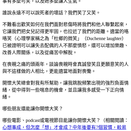
事有多麼可笑，以及她多麼讓人生氣。
誰說永遠不可以說死者的壞話？我們笑了又笑。
不難看出歡笑如何在我們面對悲傷時將我們和他人聯繫起來，
它讓我們把女兒記得更牢固，也拉近了我們的距離。適當的咯
咯笑（心理學家稱之為「杜鄉的微笑」（Duchenne laughter）
已被證明可以讓失去配偶的人不那麼憤怒，還可以增加樂趣、
改善人際關係，以及從痛苦中解脫。
在喪親之痛的頭兩年，談論喪親時會真誠發笑且更願意笑的人
與不這樣做的人相比，更能適當地面對喪慟。
開懷大笑總會對我有所幫助，讓我跳脫頻繁出現的強烈負面情
緒，從中得到一些喘息的機會，並且讓我多感受一下正向情
緒。
哪些朋友還能讓你開懷大笑？
哪些電影、podcast或電視節目能讓你開懷大笑？（相關閱讀：
心想事成，但怎麼「想」才會成？中年後要有7個習慣，較易