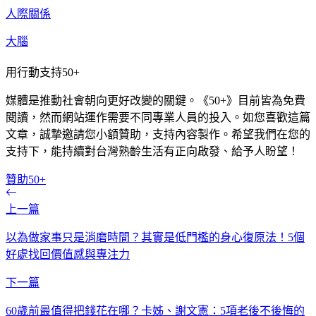
人際關係
大腦
用行動支持50+
媒體是推動社會朝向更好改變的關鍵。《50+》目前皆為免費
閱讀，然而網站運作需要不同專業人員的投入。如您喜歡這篇
文章，誠摯邀請您小額贊助，支持內容製作。希望我們在您的
支持下，能持續對台灣熟齡生活有正向啟發、給予人盼望！
贊助50+
上一篇
以為做家事只是消磨時間？其實是低門檻的身心復原法！5個
好處找回價值感與專注力
下一篇
60歲前最值得把錢花在哪？卡姊、謝文憲：5項老後不後悔的