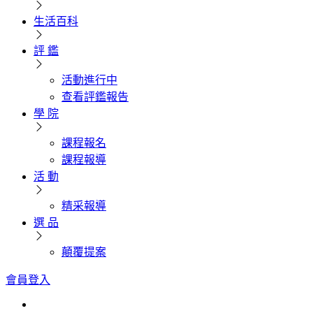
生活百科
評 鑑
活動進行中
查看評鑑報告
學 院
課程報名
課程報導
活 動
精采報導
選 品
顛覆提案
會員登入