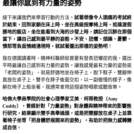
最讓你感到有力量的姿勢
接下來讓我們來學習行動的方法。
試著想像令人頭痛的考試終
於結束，回到家躺在床上時、坐在高級按摩椅上時、抵達渡假
勝地的飯店，坐在能看到大海的沙發上時，請記住沉醉在那個
當下，讓自己感到最平靜的姿態。不安、恐懼、煩躁、憂鬱、
憤怒等負面情緒湧現時，就試著擺出那樣的姿勢吧
！
我在德國讀書時，精神科醫師就曾要有發表恐懼症的我，擺出
平時最讓自己感到有力量的姿勢。讓我感覺最有力量的姿勢是
「老闆的姿勢」，就是舒適地坐在椅子上，脫下鞋子，雙腳伸
直放在桌子上，雙手在脖子後面交扣，以一副傲慢的樣子，像
躺在椅子上般坐著，我通常會用這個姿勢唱歌或聽音樂。
哈佛大學商學院的社會心理學家艾美．柯蒂教授（Amy
Cuddy
），曾經針對「力量姿勢」對身體與精神帶來的影響進
行研究，結果顯示雙手高舉過頭，或是把雙腳放在桌子上並靠
著椅子坐等「把身體舒展開來的姿勢」，有助於把無力感轉變
成自信
。