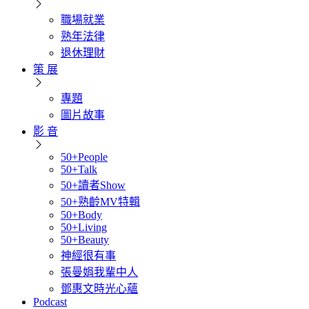
職場就業
熟年法律
退休理財
策 展
專題
圖片故事
影 音
50+People
50+Talk
50+讀者Show
50+熟齡MV特輯
50+Body
50+Living
50+Beauty
神經很有事
張曼娟我輩中人
鄧惠文時光心蘊
Podcast