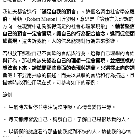
我每天都會進行「
滿足自我的預言
」。這個名詞由社會學家羅
伯．莫頓（Robert Merton）所發明，意思是「讓預言與理想的
方向，在現實中能夠獲得滿足的社會心理學現象」。
藉著堅信
自己的預言一定會實現，讓自己的行為配合信念，進而促使願
望實現
，這告訴我們，人的信念能夠對行為帶來影響。
若想放下那些自己不喜歡的言語與行為，選擇自己理想的言語
與行為，那就應該
先認為自己的理想一定會實現，並把這樣的
想法寫下來。請拋開那些負面的表現與詞彙，只選擇正向的詞
彙吧！
不要用抽象的描述，而是以具體的言語和行為描述，且
描述時必須使用現在式，可參考如下的範例：
範例
‧ 生氣時先暫停並專注調整呼吸，心情會變得平靜。
‧ 每天都練習愛自己、稱讚自己，了解自己是很珍貴的人。
‧ 以憐憫的態度看待那些使我感到不快的人，這使我的心情