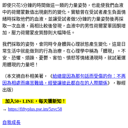
即使只花5分鐘的時間做這一類的力量姿勢，也能使我們血液
中的荷爾蒙數值出現劇烈的變化。實驗曾在受試者產生負面情
緒時採取他們的血液，並讓受試者做5分鐘的力量姿勢後再採
取一次血液，兩相比較後發現，血液中的男性荷爾蒙睪固酮增
加，壓力荷爾蒙皮質醇則大幅降低。
我們採取的姿勢，會同時令身體與心理狀態產生變化，這是日
常生活中就能做到的行為治療，在心理學中稱為「體現」。不
安、恐懼、煩躁、憂鬱、害怕、憤怒等情緒湧現時，就試著運
用體現的力量吧！
（本文摘自朴相美著，《
給總是因為那句話而受傷的你：不再
因為相處而痛苦難過，經營讓彼此都自在的人際關係
》，聯經
出版）
加入50+ LINE，每天獲新知！
→
https://fiftyplus.pse.im/5zvc58
自我成長