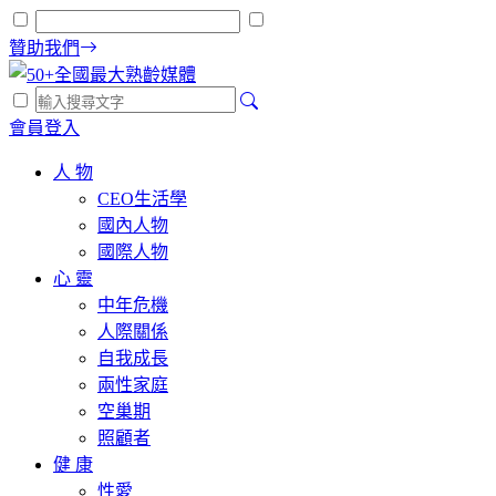
贊助我們
會員登入
人 物
CEO生活學
國內人物
國際人物
心 靈
中年危機
人際關係
自我成長
兩性家庭
空巢期
照顧者
健 康
性愛