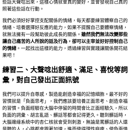
些話大聲唸出來，這樣心情就會真的變好，並會發現自己真的
照著這些話在行動。
我們必須好好掌控支配關係的情緒，每天都要練習體察自己的
情緒、培養選擇好反應的能力，如果不提醒自己要體察情緒，
就無法擁有一段幫助彼此成長的關係。
雖然我們無法改變那些
讓自己痛苦的人所說的話及行為，卻可以主宰並好好控制自己
的情緒
。一起找出這樣的能力，透過練習與實踐讓關係開花結
果吧！
練習二、大聲唸出舒適、滿足、喜悅等詞
彙，對自己發出正面訊號
我們可以提升自尊感，製造能創造幸福的記憶細胞。最不好的
習慣就是「負面思考」，我們應該要培養正面思考、創造幸福
的習慣。負面經驗在大腦中停留的時間會比正面經驗久，所以
負面的詞彙、胡言亂語、髒話等都會記得更久。聽到髒話時，
大腦邊緣系統中的杏仁核就會受到刺激，無論是罵髒話的人還
是聽的人，心跳都會跟著加速，進而使得理性麻痺、使負面情