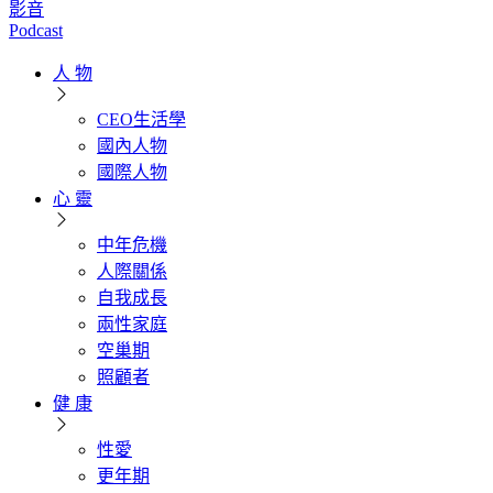
影音
Podcast
人 物
CEO生活學
國內人物
國際人物
心 靈
中年危機
人際關係
自我成長
兩性家庭
空巢期
照顧者
健 康
性愛
更年期