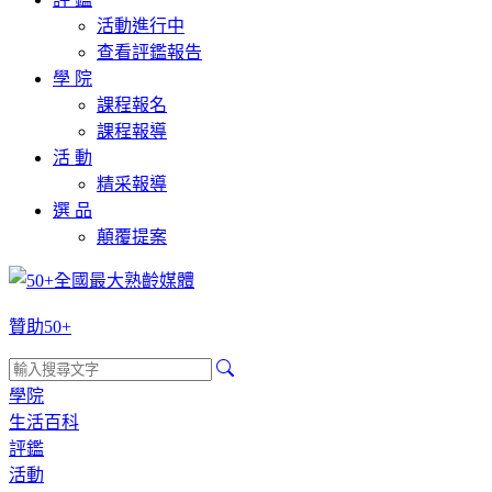
活動進行中
查看評鑑報告
學 院
課程報名
課程報導
活 動
精采報導
選 品
顛覆提案
贊助50+
學院
生活百科
評鑑
活動