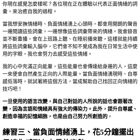
你現在感覺怎麼樣呢？各位現在正在體驗以代表正面情緒的詞
彙，來治癒自我的過程。
當我想安撫情緒時、負面情緒湧上心頭時，都會用開朗的聲音
一邊閱讀這些詞彙，一邊想像這些詞彙帶來的情緒。我會錄音
並不斷重播，會在上班路上聽、在睡前播來聽，這樣就能持續
將這些詞彙輸入腦中，它們會不知不覺成為我在日常生活中使
用的字眼，我也會努力去感受這些情緒。
我的心中充滿正向能量，這些能量也會傳達給身邊的人，這麼
一來便會自然產生正向的人際能量。當負面情緒湧現時、自尊
感低落時，就試著將這個方法，當成幫助自己找回正向情緒的
技巧吧！
一旦使用的語言改變，與自己對話的人所說的話也會跟著改
變，因為言語和情緒具有強大的傳染力。此外，提升自尊感、
創造幸福的記憶細胞，也是由自己努力所創造的
。
練習三、當負面情緒湧上，花5分鐘擺出