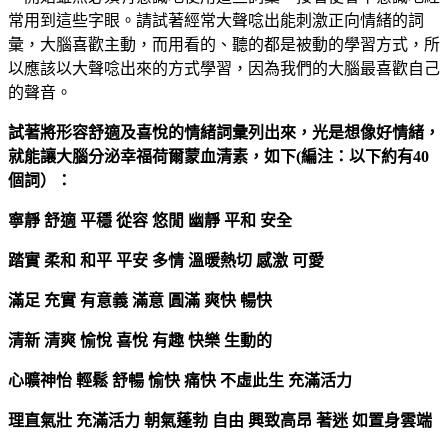
常用到這些字眼。請試著經常大聲唸出能刺激正向情緒的詞
彙，大腦喜歡主動，而用看的、聽的都是被動的學習方式，所
以應該以大聲唸出來的方式學習，因為我們的大腦最喜歡自己
的聲音。
試著將形容舒適及喜悅的情緒詞彙列出來，光是想像好情緒，
就能讓大腦分泌幸福荷爾蒙血清素，如下(
編注：以下約有40
個詞）：
寧靜
舒適
平穩
從容
悠閒
幽靜
平和
安全
踏實
柔和
和平
平安
多情
溫暖熱切
感激
可愛
滿足
充實
有意義
滿意
圓滿
爽快
暢快
清新
清爽
愉悅
喜悅
有趣
快樂
生動的
心曠神怡
輕鬆
舒暢
愉快
痛快
不虛此生
充滿活力
理直氣壯
充滿活力
朝氣蓬勃
自由
興致高昂
著迷
如置身雲端