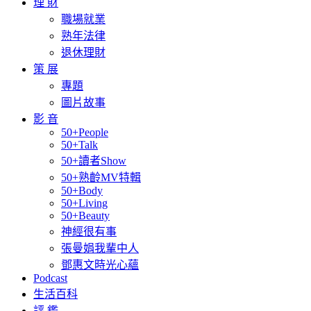
理 財
職場就業
熟年法律
退休理財
策 展
專題
圖片故事
影 音
50+People
50+Talk
50+讀者Show
50+熟齡MV特輯
50+Body
50+Living
50+Beauty
神經很有事
張曼娟我輩中人
鄧惠文時光心蘊
Podcast
生活百科
評 鑑