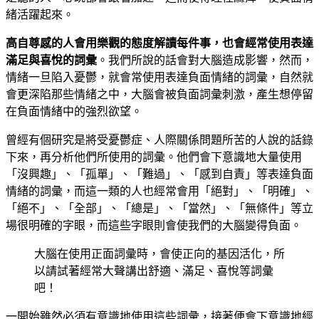
緒活躍起來。
高自尊感的人會用樂觀的態度解讀每件事，也會經常使用表達
滿足與喜悅的詞彙
。我們所說的話會對大腦造成影響，然而，
情緒一旦陷入憂鬱，就會常使用表達負面情緒的詞彙，自然就
會更深陷那些情緒之中，大腦會被負面詞彙刺激，產生想停留
在負面情緒中的強烈欲望。
曾經有個研究是將受憂鬱症、人際關係問題所苦的人說的話錄
下來，再分析他們所使用的詞彙。他們會下意識地大量使用
「沒興趣」、「孤單」、「難過」、「感到自責」等表達負面
情緒的詞彙，而這一類的人也經常會用「絕對」、「明確」、
「絕不」、「全部」、「總是」、「當然」、「無條件」等立
場很明確的字眼，而這些字眼則會使我們的大腦變得負面。
大腦在使用正面詞彙時，會使正向的基因活化，所
以請試著經常大聲講出舒適、滿足、喜悅等詞彙
吧！
一開始雖然必須有意識地使用這些詞彙，接著便會下意識地經