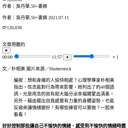
作者｜吳丹華,50+書摘
作者｜吳丹華,50+書摘
2021.07.11
120,038
文章用聽的
00:00
11:57
1
文／朴相美 圖片來源／Shutterstock
編按：想和身邊的人愉快相處？心理學專家朴相美
指出，信念能對行為帶來影響，她列出了約40個語
詞，光是用念的就有助大腦分泌幸福爾蒙血清素。
另外，藉由擺出自我感覺有力量的身體姿勢，也能
反過來讓情緒變好！有哪些練習可以實做？一起來
看看！
好好控制那些讓自己不愉快的情緒、感受到不愉快的情緒時選