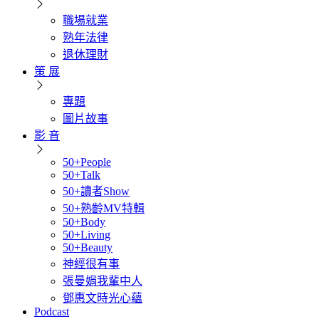
職場就業
熟年法律
退休理財
策 展
專題
圖片故事
影 音
50+People
50+Talk
50+讀者Show
50+熟齡MV特輯
50+Body
50+Living
50+Beauty
神經很有事
張曼娟我輩中人
鄧惠文時光心蘊
Podcast