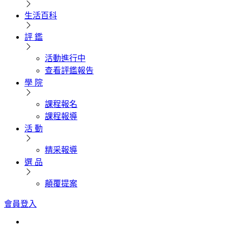
生活百科
評 鑑
活動進行中
查看評鑑報告
學 院
課程報名
課程報導
活 動
精采報導
選 品
顛覆提案
會員登入