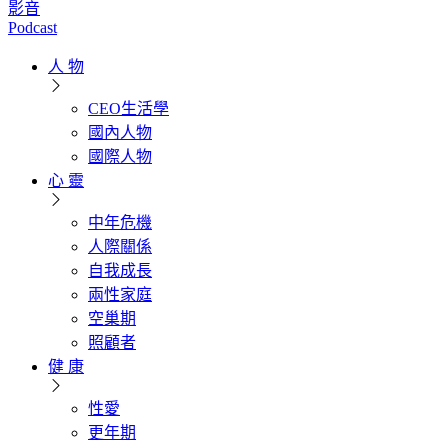
影音
Podcast
人 物
CEO生活學
國內人物
國際人物
心 靈
中年危機
人際關係
自我成長
兩性家庭
空巢期
照顧者
健 康
性愛
更年期