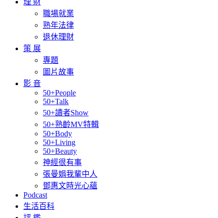
理 財
職場就業
熟年法律
退休理財
策 展
專題
圖片故事
影 音
50+People
50+Talk
50+讀者Show
50+熟齡MV特輯
50+Body
50+Living
50+Beauty
神經很有事
張曼娟我輩中人
鄧惠文時光心蘊
Podcast
生活百科
評 鑑