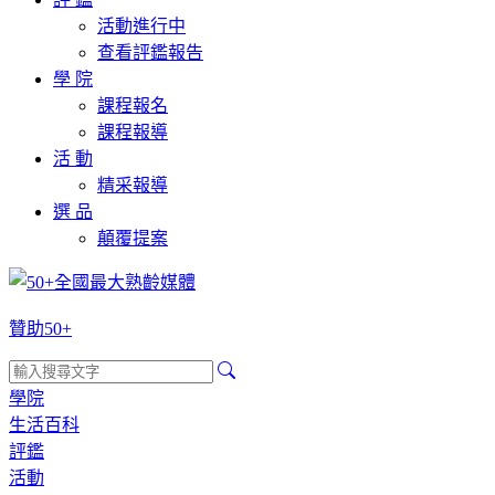
活動進行中
查看評鑑報告
學 院
課程報名
課程報導
活 動
精采報導
選 品
顛覆提案
贊助50+
學院
生活百科
評鑑
活動