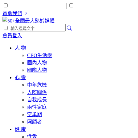
贊助我們
會員登入
人 物
CEO生活學
國內人物
國際人物
心 靈
中年危機
人際關係
自我成長
兩性家庭
空巢期
照顧者
健 康
性愛