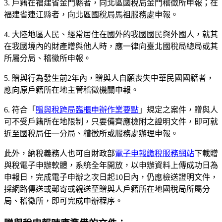
3. 戶籍在福建省金門縣者，向北區國稅局金門稽徵所申報；在
福建省連江縣者，向北區國稅局馬祖服務處申報。
4. 大陸地區人民、經常居住在國外的我國國民與外國人，就其
在我國境內的財產贈與他人時，應一律向臺北國稅局總局或其
所屬分局、稽徵所申報。
5. 贈與行為發生前2年內，贈與人自願喪失中華民國國籍者，
應向原戶籍所在地主管稽徵機關申報。
6. 符合「
贈與稅跨局臨櫃申辦作業要點
」規定之案件，贈與人
可不受戶籍所在地限制，只要備齊應檢附之證明文件，即可就
近至國稅局任一分局、稽徵所或服務處辦理申報。
此外，納稅義務人也可自財政部
電子申報繳稅服務網站
下載贈
與稅電子申辦軟體，系統全年開放，以申辦資料上傳成功日為
申報日，完成電子申辦之次日起10日內，仍應檢送證明文件，
採網路傳送或郵寄或親送至贈與人戶籍所在地國稅局所屬分
局、稽徵所，即可完成申辦程序。