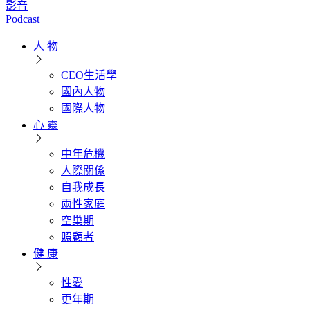
影音
Podcast
人 物
CEO生活學
國內人物
國際人物
心 靈
中年危機
人際關係
自我成長
兩性家庭
空巢期
照顧者
健 康
性愛
更年期