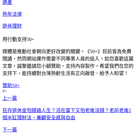
遺產
熟年法律
退休理財
用行動支持50+
媒體是推動社會朝向更好改變的關鍵。《50+》目前皆為免費
閱讀，然而網站運作需要不同專業人員的投入。如您喜歡這篇
文章，誠摯邀請您小額贊助，支持內容製作。希望我們在您的
支持下，能持續對台灣熟齡生活有正向啟發、給予人盼望！
贊助50+
上一篇
狂存退休金怕錯過人生？活在當下又怕老後沒錢？老前老後2
個水缸理財法，兼顧安全感與自由
下一篇