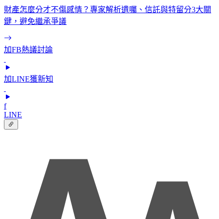
財產怎麼分才不傷感情？專家解析遺囑、信託與特留分3大關
鍵，避免繼承爭議
加FB熱議討論
加LINE獲新知
f
LINE