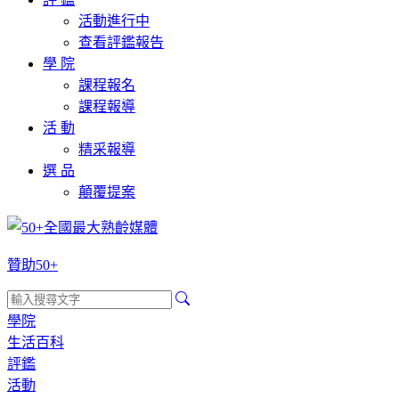
活動進行中
查看評鑑報告
學 院
課程報名
課程報導
活 動
精采報導
選 品
顛覆提案
贊助50+
學院
生活百科
評鑑
活動