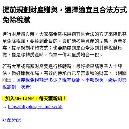
提前規劃財產贈與，選擇適宜且合法方式
免除稅賦
進行財產贈與時，大家都希望採用適宜且合法的方式來降低甚
至免除稅賦，要達到此目的，最好能考量資產的型態、資產多
寡，提早規劃移轉方式；也要顧慮到是否牽涉到其他稅賦負
擔，像是移轉房產時，尚需一併考量房地合一稅。
若有大筆或高額財產要進行移轉時，最好還是請專業人士評
估，做好節稅布局，有效的傳承自己辛苦累積的財富。（相關
閱讀：
遺產稅免稅額是多少？稅率級距、申報對象，繳納與節
稅範例一次看
）
加入50+ LINE，每天獲新知！
→
https://fiftyplus.pse.im/5zvc58
財產分配