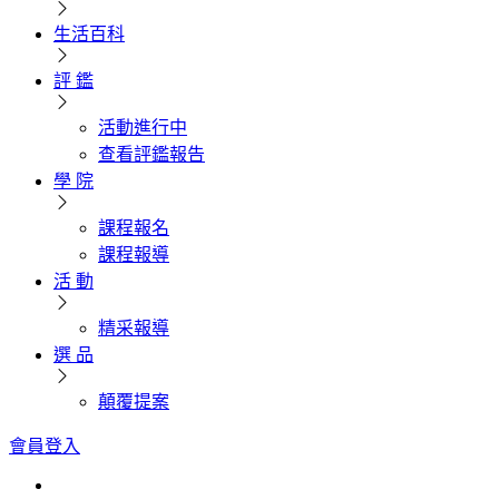
生活百科
評 鑑
活動進行中
查看評鑑報告
學 院
課程報名
課程報導
活 動
精采報導
選 品
顛覆提案
會員登入