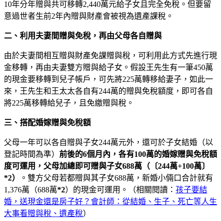
10年分年贈與共可移轉2,440萬元給子女且完全免稅。但要留
意過世者生前2年內贈與財產會被視為遺產課稅。
二、利用夫妻間贈與免稅，再由父母各自贈與
由於夫妻間相互贈與財產免課贈與稅，可利用此方式先進行現
金移轉，再由夫妻雙方贈與給子女。假設王先生有一筆450萬
的現金要移轉到兒子帳戶，可先將225萬轉移給妻子，如此一
來，王先生和王太太各自有244萬的贈與免稅額度，即可各自
將225萬移轉給兒子，且免繳贈與稅。
三、搭配婚嫁贈與免稅額
父母一年可以各自贈與子女244萬元外，還可於子女結婚（以
登記時間為準）
前後的6個月內，各有100萬的婚嫁贈與免稅額
度可運用，父母加總即可贈與子女688萬（〔244萬+100萬〕
*2）
。雙方父母若都贈與其子女688萬，新婚小倆口合計就有
1,376萬（688萬
*2
）的現金可運用。（相關閱讀：
孩子要結
婚，送現金還是房子好？會計師：從結婚、生子、死亡等人生
大事看贈與稅、遺產稅
）