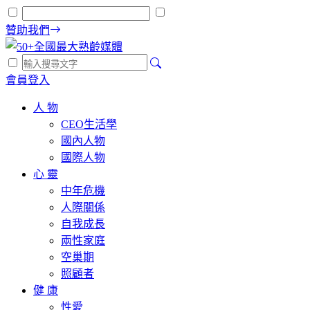
贊助我們
會員登入
人 物
CEO生活學
國內人物
國際人物
心 靈
中年危機
人際關係
自我成長
兩性家庭
空巢期
照顧者
健 康
性愛