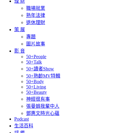
理 財
職場就業
熟年法律
退休理財
策 展
專題
圖片故事
影 音
50+People
50+Talk
50+讀者Show
50+熟齡MV特輯
50+Body
50+Living
50+Beauty
神經很有事
張曼娟我輩中人
鄧惠文時光心蘊
Podcast
生活百科
評 鑑