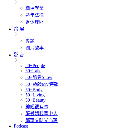
職場就業
熟年法律
退休理財
策 展
專題
圖片故事
影 音
50+People
50+Talk
50+讀者Show
50+熟齡MV特輯
50+Body
50+Living
50+Beauty
神經很有事
張曼娟我輩中人
鄧惠文時光心蘊
Podcast