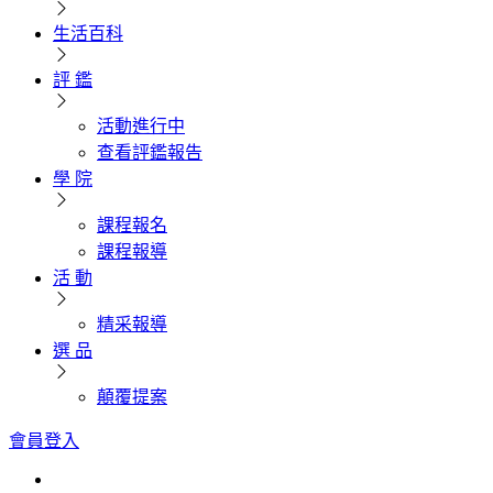
生活百科
評 鑑
活動進行中
查看評鑑報告
學 院
課程報名
課程報導
活 動
精采報導
選 品
顛覆提案
會員登入