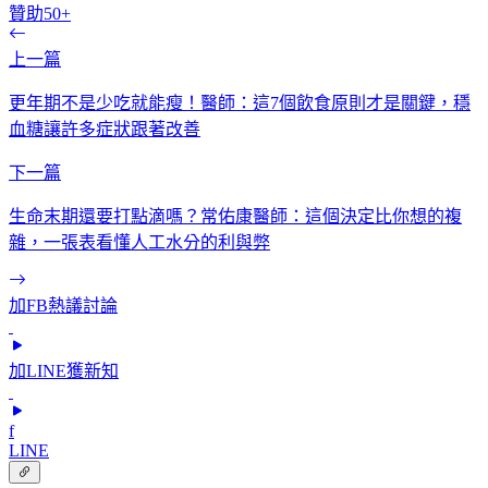
贊助50+
上一篇
更年期不是少吃就能瘦！醫師：這7個飲食原則才是關鍵，穩
血糖讓許多症狀跟著改善
下一篇
生命末期還要打點滴嗎？常佑康醫師：這個決定比你想的複
雜，一張表看懂人工水分的利與弊
加FB熱議討論
加LINE獲新知
f
LINE