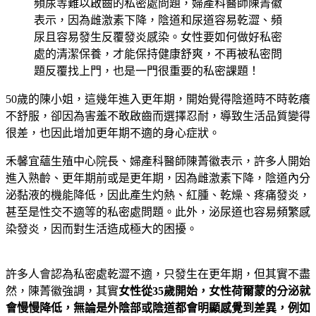
頻尿等難以啟齒的私密處問題，婦產科醫師陳菁徽
表示，因為雌激素下降，陰道和尿道容易乾澀、頻
尿且容易發生反覆發炎感染。女性要如何做好私密
處的清潔保養，才能保持健康舒爽，不再被私密問
題反覆找上門，也是一門很重要的私密課題！
50歲的陳小姐，這幾年進入更年期，開始覺得陰道時不時乾癢
不舒服，卻因為害羞不敢啟齒而選擇忍耐，導致生活品質變得
很差，也因此增加更年期不適的身心症狀。
禾馨宜蘊生殖中心院長、婦產科醫師陳菁徽表示，許多人開始
進入熟齡、更年期前或是更年期，因為雌激素下降，陰道內分
泌黏液的機能降低，因此產生灼熱、紅腫、乾燥、疼痛發炎，
甚至是性交不適等的私密處問題。此外，泌尿道也容易頻繁感
染發炎，因而對生活造成極大的困擾。
許多人會認為私密處乾澀不適，只發生在更年期，但其實不盡
然，陳菁徽強調，其實
女性從
35
歲開始，女性荷爾蒙的分泌就
會慢慢降低，無論是外陰部或陰道都會明顯感覺到差異，例如