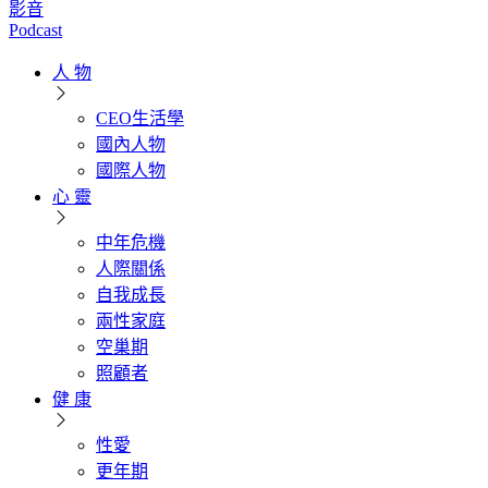
影音
Podcast
人 物
CEO生活學
國內人物
國際人物
心 靈
中年危機
人際關係
自我成長
兩性家庭
空巢期
照顧者
健 康
性愛
更年期