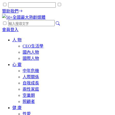
贊助我們
會員登入
人 物
CEO生活學
國內人物
國際人物
心 靈
中年危機
人際關係
自我成長
兩性家庭
空巢期
照顧者
健 康
性愛