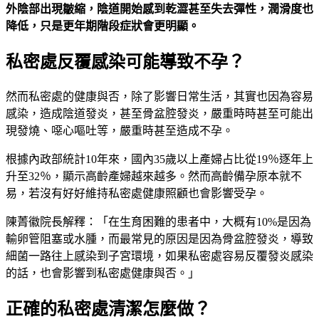
外陰部出現皺縮，陰道開始感到乾澀甚至失去彈性，潤滑度也
降低，只是更年期階段症狀會更明顯。
私密處反覆感染可能導致不孕？
然而私密處的健康與否，除了影響日常生活，其實也因為容易
感染，造成陰道發炎，甚至骨盆腔發炎，嚴重時時甚至可能出
現發燒、噁心嘔吐等，嚴重時甚至造成不孕。
根據內政部統計10年來，國內35歲以上產婦占比從19％逐年上
升至32％，顯示高齡產婦越來越多。然而高齡備孕原本就不
易，若沒有好好維持私密處健康照顧也會影響受孕。
陳菁徽院長解釋：「在生育困難的患者中，大概有10%是因為
輸卵管阻塞或水腫，而最常見的原因是因為骨盆腔發炎，導致
細菌一路往上感染到子宮環境，如果私密處容易反覆發炎感染
的話，也會影響到私密處健康與否。」
正確的私密處清潔怎麼做？