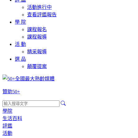
活動進行中
查看評鑑報告
學 院
課程報名
課程報導
活 動
精采報導
選 品
顛覆提案
贊助50+
學院
生活百科
評鑑
活動