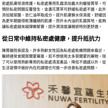
密處肌膚保濕修護。私密處專用乳霜添加義大利蠟菊菁萃，可
預防私密問題反覆發生，金盞花菁萃可舒緩私密處不適，此外
添加玻尿酸、杏仁油萃取成分，提升肌膚鎖水保濕度，舒緩因
為更年期變得乾薄纖細的肌膚，而外水內油的乳霜質地，能夠
讓私密處越來越彈嫩緊實，提升潤滑度讓親密時刻更舒適。
從日常中維持私密處健康，提升抵抗力
陳菁徽院長提及，許多熟齡女性因為私密處乾癢問題來看診，
醫師通常會開賀爾蒙藥膏，若不想使用太多賀爾蒙的藥物，除
了可以使用熟齡專用的私密處清潔產品，降低不適感以外，從
生活習慣中做好內在的調理也可進一步改善私密處問題。