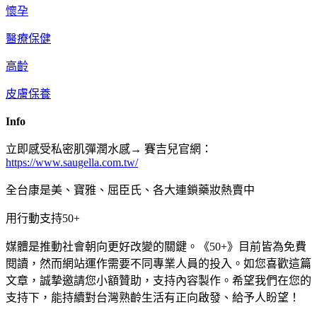
懷孕
醫療保健
高齡
皮膚保養
Info
立即感受私密肌彈潤水感→ 賽吉兒官網：​
https://www.saugella.com.tw/
全台康是美、寶雅、屈臣氏、各大連鎖藥妝熱賣中​
用行動支持50+
媒體是推動社會朝向更好改變的關鍵。《50+》目前皆為免費
閱讀，然而網站運作需要不同專業人員的投入。如您喜歡這篇
文章，誠摯邀請您小額贊助，支持內容製作。希望我們在您的
支持下，能持續對台灣熟齡生活有正向啟發、給予人盼望！