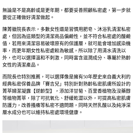
無論是不是高齡或是更年期，都要妥善照顧私密處，第一步就
要從正確做好清潔做起。
陳菁徽院長表示，多數女性還是習慣用肥皂、沐浴乳清潔私密
處，但因為這類型的清潔商品偏鹼性，並不符合私密處的酸鹼
值，若用來清潔容易破壞原有的保護層，就可能會增加感染機
率，而更年期女性私密處較為敏感，所以除了用清水清洗以
外，也可以選擇溫和不刺激，同時富含滋潤成分、專屬於熟齡
女性的清潔產品。
而院長也特別推薦，可以選擇像是擁有50年歷史來自義大利的
經典私密保養品牌「賽吉兒」特別針對熟齡私密肌膚所設計的
菁萃婦潔凝露【逆齡型】，添加洋甘菊、百里香植物及沒藥醇
等植物菁萃，除了可抗氧化、舒緩乾澀以外，可提高私密肌膚
防護力，改善搔癢等私密不適問題，同時天然乳酸以及純淨深
層水成分也可以維持私密處環境健康。