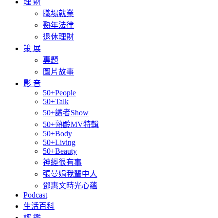
理 財
職場就業
熟年法律
退休理財
策 展
專題
圖片故事
影 音
50+People
50+Talk
50+讀者Show
50+熟齡MV特輯
50+Body
50+Living
50+Beauty
神經很有事
張曼娟我輩中人
鄧惠文時光心蘊
Podcast
生活百科
評 鑑