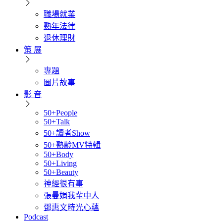
職場就業
熟年法律
退休理財
策 展
專題
圖片故事
影 音
50+People
50+Talk
50+讀者Show
50+熟齡MV特輯
50+Body
50+Living
50+Beauty
神經很有事
張曼娟我輩中人
鄧惠文時光心蘊
Podcast