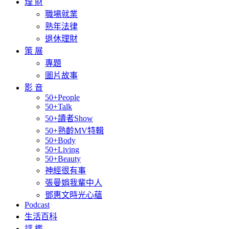
理 財
職場就業
熟年法律
退休理財
策 展
專題
圖片故事
影 音
50+People
50+Talk
50+讀者Show
50+熟齡MV特輯
50+Body
50+Living
50+Beauty
神經很有事
張曼娟我輩中人
鄧惠文時光心蘊
Podcast
生活百科
評 鑑