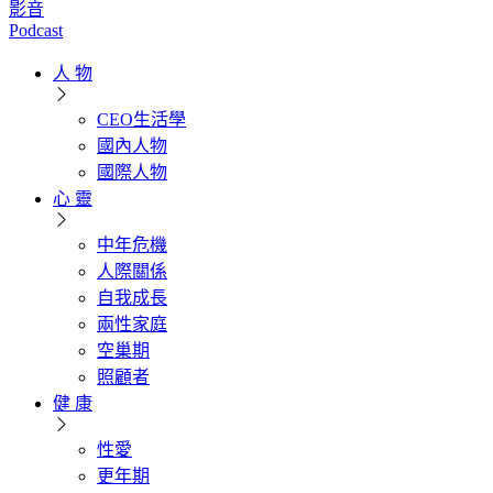
影音
Podcast
人 物
CEO生活學
國內人物
國際人物
心 靈
中年危機
人際關係
自我成長
兩性家庭
空巢期
照顧者
健 康
性愛
更年期