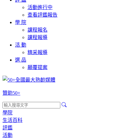
活動進行中
查看評鑑報告
學 院
課程報名
課程報導
活 動
精采報導
選 品
顛覆提案
贊助50+
學院
生活百科
評鑑
活動