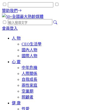
贊助我們
會員登入
人 物
CEO生活學
國內人物
國際人物
心 靈
中年危機
人際關係
自我成長
兩性家庭
空巢期
照顧者
健 康
性愛