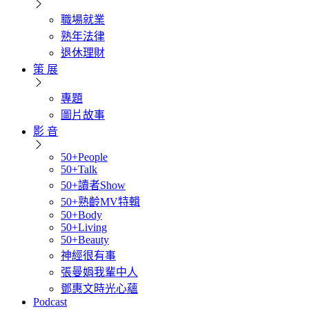
職場就業
熟年法律
退休理財
策 展
專題
圖片故事
影 音
50+People
50+Talk
50+讀者Show
50+熟齡MV特輯
50+Body
50+Living
50+Beauty
神經很有事
張曼娟我輩中人
鄧惠文時光心蘊
Podcast