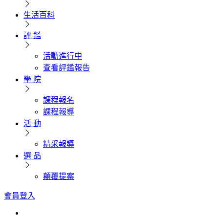
生活百科
評 鑑
活動進行中
查看評鑑報告
學 院
課程報名
課程報導
活 動
精采報導
選 品
顛覆提案
會員登入