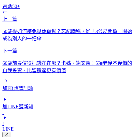
贊助50+
上一篇
50歲後如何避免退休孤獨？忘記職稱，從「3公尺關係」開始
成為別人的一把傘
下一篇
60歲前最值得把錢花在哪？卡姊、謝文憲：5項老後不後悔的
自我投資，比留遺產更有價值
加FB熱議討論
加LINE獲新知
f
LINE