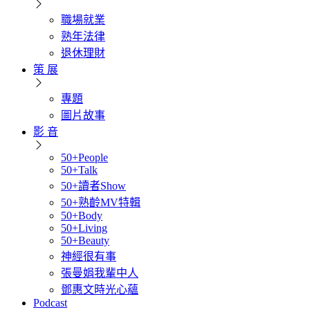
職場就業
熟年法律
退休理財
策 展
專題
圖片故事
影 音
50+People
50+Talk
50+讀者Show
50+熟齡MV特輯
50+Body
50+Living
50+Beauty
神經很有事
張曼娟我輩中人
鄧惠文時光心蘊
Podcast