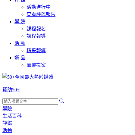
活動進行中
查看評鑑報告
學 院
課程報名
課程報導
活 動
精采報導
選 品
顛覆提案
贊助50+
學院
生活百科
評鑑
活動