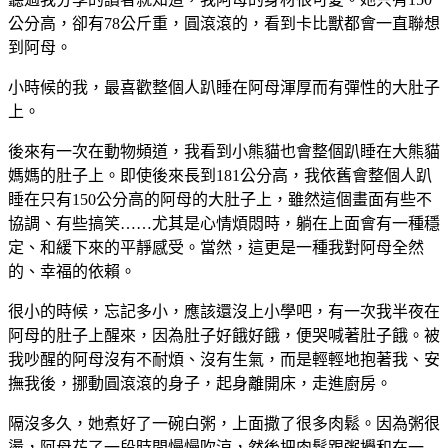
公分高，卻有78公斤重，圓滾滾的，看到卡比獸都會一直聯想
到阿母。
小時候的我，最喜歡整個人趴睡在阿母渾厚而有彈性的大肚子
上。
後來有一次在動物頻道，我看到小熊貓也會整個趴睡在大熊貓
媽媽的肚子上。即使後來長到181公分高，我依舊會整個人趴
睡在只有150公分高的阿母的大肚子上，雖然這個畫面有些不
協調、有些搞笑……尤其是心情煩悶時，躺在上面會有一種穩
定、和緩下來的平靜感受。當然，這更是一種我對阿母全然
的、幸福的依賴。
很小的時候，忘記多小，應該還沒上小學吧，有一次我半夜在
阿母的肚子上醒來，因為肚子好餓好餓，便哭喊著肚子餓。被
我吵醒的阿母沒有不耐煩、沒有生氣，而是輕輕地抱著我、安
撫我後，挪動圓滾滾的身子，起身離開床，走進廚房。
隔沒多久，她煮好了一碗白粥，上面撒了很多肉鬆。因為粥很
燙，阿母花了一段時間慢慢吹涼，然後把肉鬆跟粥攪和在一