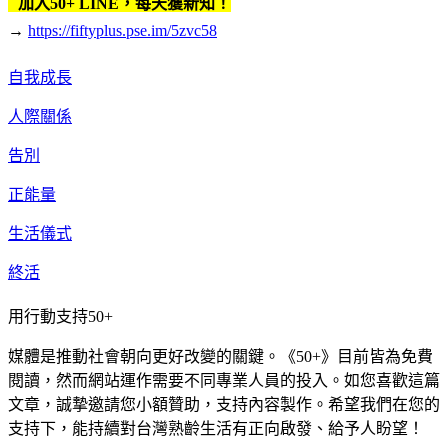
加入50+ LINE，每天獲新知！
→
https://fiftyplus.pse.im/5zvc58
自我成長
人際關係
告別
正能量
生活儀式
終活
用行動支持50+
媒體是推動社會朝向更好改變的關鍵。《50+》目前皆為免費
閱讀，然而網站運作需要不同專業人員的投入。如您喜歡這篇
文章，誠摯邀請您小額贊助，支持內容製作。希望我們在您的
支持下，能持續對台灣熟齡生活有正向啟發、給予人盼望！