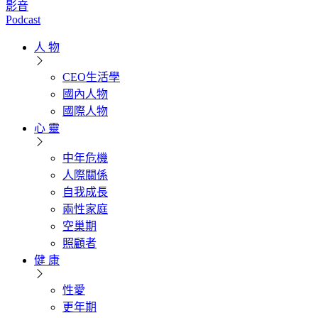
影音
Podcast
人 物
CEO生活學
國內人物
國際人物
心 靈
中年危機
人際關係
自我成長
兩性家庭
空巢期
照顧者
健 康
性愛
更年期