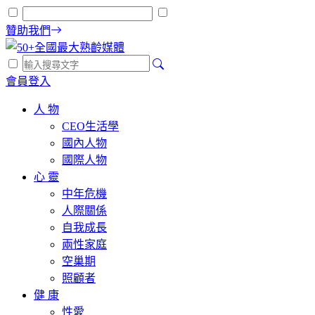
贊助我們
會員登入
人 物
CEO生活學
國內人物
國際人物
心 靈
中年危機
人際關係
自我成長
兩性家庭
空巢期
照顧者
健 康
性愛