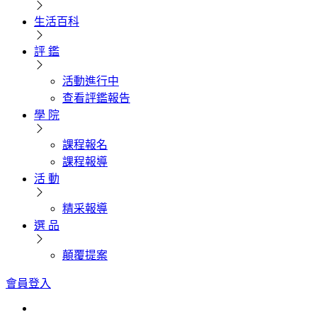
生活百科
評 鑑
活動進行中
查看評鑑報告
學 院
課程報名
課程報導
活 動
精采報導
選 品
顛覆提案
會員登入