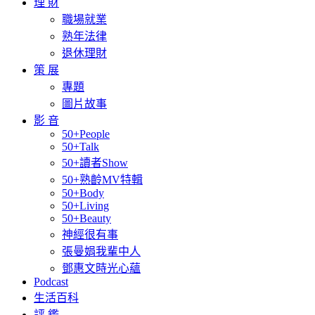
理 財
職場就業
熟年法律
退休理財
策 展
專題
圖片故事
影 音
50+People
50+Talk
50+讀者Show
50+熟齡MV特輯
50+Body
50+Living
50+Beauty
神經很有事
張曼娟我輩中人
鄧惠文時光心蘊
Podcast
生活百科
評 鑑