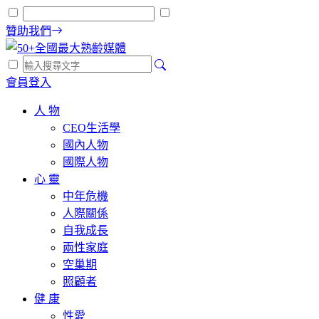
贊助我們
會員登入
人 物
CEO生活學
國內人物
國際人物
心 靈
中年危機
人際關係
自我成長
兩性家庭
空巢期
照顧者
健 康
性愛