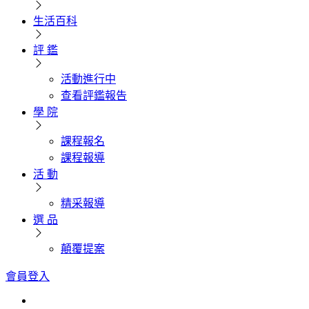
生活百科
評 鑑
活動進行中
查看評鑑報告
學 院
課程報名
課程報導
活 動
精采報導
選 品
顛覆提案
會員登入