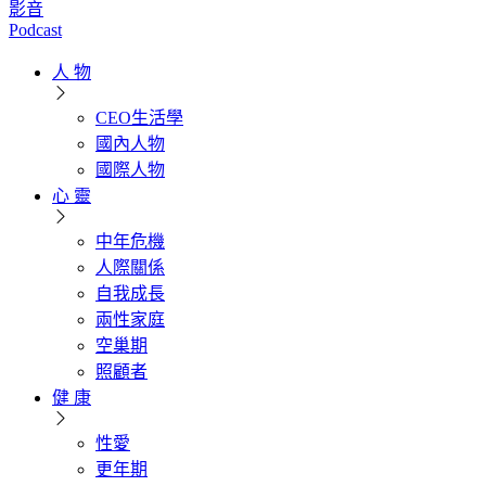
影音
Podcast
人 物
CEO生活學
國內人物
國際人物
心 靈
中年危機
人際關係
自我成長
兩性家庭
空巢期
照顧者
健 康
性愛
更年期