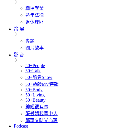
職場就業
熟年法律
退休理財
策 展
專題
圖片故事
影 音
50+People
50+Talk
50+讀者Show
50+熟齡MV特輯
50+Body
50+Living
50+Beauty
神經很有事
張曼娟我輩中人
鄧惠文時光心蘊
Podcast