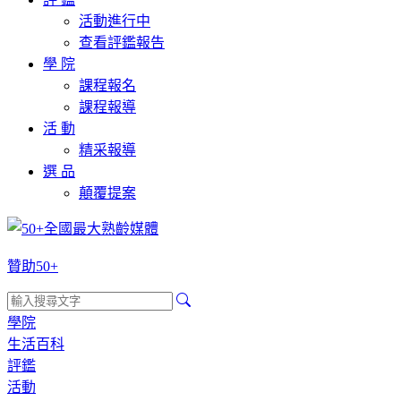
活動進行中
查看評鑑報告
學 院
課程報名
課程報導
活 動
精采報導
選 品
顛覆提案
贊助50+
學院
生活百科
評鑑
活動