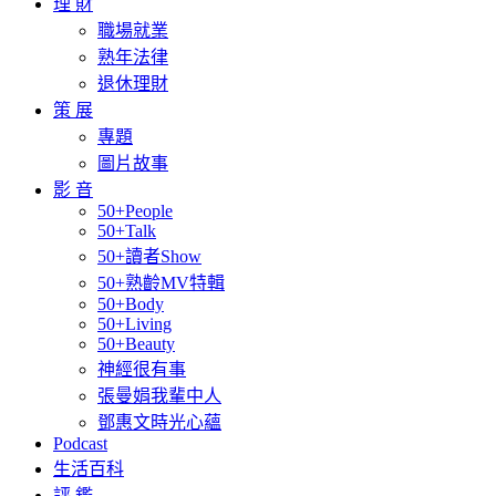
理 財
職場就業
熟年法律
退休理財
策 展
專題
圖片故事
影 音
50+People
50+Talk
50+讀者Show
50+熟齡MV特輯
50+Body
50+Living
50+Beauty
神經很有事
張曼娟我輩中人
鄧惠文時光心蘊
Podcast
生活百科
評 鑑