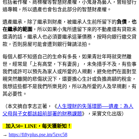
包括著作權、商標權等智慧財產權，小鬼身為藝人，曾經發行
過專輯，所以遺產也會包含此部分的智慧財產權。
遺產繼承，除了繼承到財產，被繼承人生前所留下的
負債
，
也
在繼承的範圍
，所以如果小鬼所遺留下來的不動產還有貸款未
還清的話，繼承人也必須要繼承這筆債務，按時向銀行繳交貸
款，否則房屋可能會遭到銀行聲請法拍。
每個人都不知道自己的生命有多長，如果青壯年時就突然離
世，經常是「上有高堂，下有妻房」，未免措手不及，有些事
我們或許可以預先為家人或所愛的人規劃，避免他們在面對至
親突然離開的悲傷狀況下，還要擔心生計或負擔高額的稅金，
我想這些都不是我們所樂見的，所以為所愛的人及早規劃，有
其必要性。
（本文摘自李志正著，《
人生理財的失落環節──遺產：為人
父母與子女都該超前部署的財務課題
》，采實文化出版）
加入50+ LINE，每天獲新知！
→
https://fiftyplus.pse.im/5zvc58