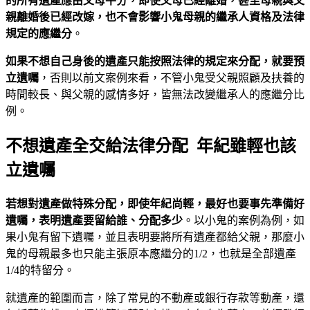
的所有遺產應由父母平分，即使父母已經離婚，甚至母親與父
親離婚後已經改嫁，也不會影響小鬼母親的繼承人資格及法律
規定的應繼分
。
如果不想自己身後的遺產只能按照法律的規定來分配，就要預
立遺囑
，否則以前文案例來看，不管小鬼受父親照顧及扶養的
時間較長、與父親的感情多好，皆無法改變繼承人的應繼分比
例。
不想遺產全交給法律分配 年紀雖輕也該
立遺囑
若想對遺產做特殊分配，即使年紀尚輕，最好也要事先準備好
遺囑，表明遺產要留給誰、分配多少
。以小鬼的案例為例，如
果小鬼有留下遺囑，並且表明要將所有遺產都給父親，那麼小
鬼的母親最多也只能主張原本應繼分的1/2，也就是全部遺產
1/4的特留分。
就遺產的範圍而言，除了常見的不動產或銀行存款等動產，還