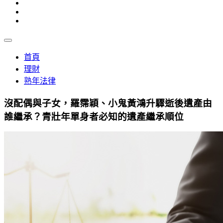
首頁
理財
熟年法律
沒配偶與子女，羅霈穎、小鬼黃鴻升驟逝後遺產由
誰繼承？青壯年單身者必知的遺產繼承順位