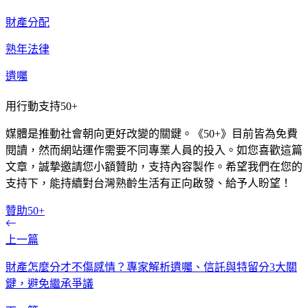
財產分配
熟年法律
遺囑
用行動支持50+
媒體是推動社會朝向更好改變的關鍵。《50+》目前皆為免費
閱讀，然而網站運作需要不同專業人員的投入。如您喜歡這篇
文章，誠摯邀請您小額贊助，支持內容製作。希望我們在您的
支持下，能持續對台灣熟齡生活有正向啟發、給予人盼望！
贊助50+
上一篇
財產怎麼分才不傷感情？專家解析遺囑、信託與特留分3大關
鍵，避免繼承爭議