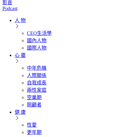
影音
Podcast
人 物
CEO生活學
國內人物
國際人物
心 靈
中年危機
人際關係
自我成長
兩性家庭
空巢期
照顧者
健 康
性愛
更年期