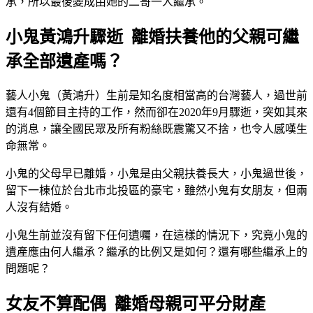
承，所以最後變成由她的二哥一人繼承。
小鬼黃鴻升驟逝 離婚扶養他的父親可繼
承全部遺產嗎？
藝人小鬼（黃鴻升）生前是知名度相當高的台灣藝人，過世前
還有4個節目主持的工作，然而卻在2020年9月驟逝，突如其來
的消息，讓全國民眾及所有粉絲既震驚又不捨，也令人感嘆生
命無常。
小鬼的父母早已離婚，小鬼是由父親扶養長大，小鬼過世後，
留下一棟位於台北市北投區的豪宅，雖然小鬼有女朋友，但兩
人沒有結婚。
小鬼生前並沒有留下任何遺囑，在這樣的情況下，究竟小鬼的
遺產應由何人繼承？繼承的比例又是如何？還有哪些繼承上的
問題呢？
女友不算配偶 離婚母親可平分財產