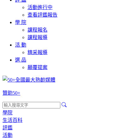
活動進行中
查看評鑑報告
學 院
課程報名
課程報導
活 動
精采報導
選 品
顛覆提案
贊助50+
學院
生活百科
評鑑
活動