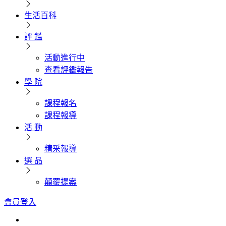
生活百科
評 鑑
活動進行中
查看評鑑報告
學 院
課程報名
課程報導
活 動
精采報導
選 品
顛覆提案
會員登入