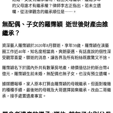
的父母誰才有繼承權？律師李志正指出，若未立遺
囑，從法律觀念的繼承順位是⋯⋯。
無配偶、子女的羅霈穎 逝世後財產由誰
繼承？
資深藝人羅霈穎於2020年8月驟逝，享年59歲，羅霈穎在演藝
圈工作近40年，知名度相當高，爽朗豪邁、有話直說的個性深
受觀眾喜愛，驟逝的消息，讓各界及所有粉絲既震驚又不捨。
羅霈穎名下於國內外共有數筆房地產，總價值估計約新台幣4
億元，羅霈穎生前未婚，無配偶也無子女，也沒有預立遺囑。
據媒體報導，家人原本打算由羅霈穎的母親繼承，但面對複雜
的種種手續，最後她的母親及大哥選擇拋棄繼承，改由二哥繼
承，接手處置遺產事宜。