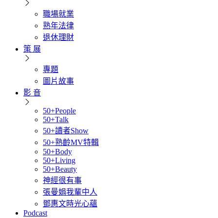
職場就業
熟年法律
退休理財
策 展
專題
圖片故事
影 音
50+People
50+Talk
50+讀者Show
50+熟齡MV特輯
50+Body
50+Living
50+Beauty
神經很有事
張曼娟我輩中人
鄧惠文時光心蘊
Podcast