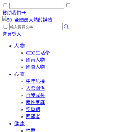
贊助我們
會員登入
人 物
CEO生活學
國內人物
國際人物
心 靈
中年危機
人際關係
自我成長
兩性家庭
空巢期
照顧者
健 康
性愛