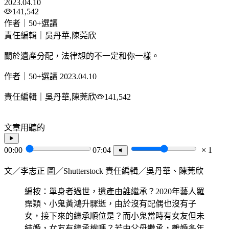
2023.04.10
141,542
作者｜50+選讀
責任編輯｜吳丹華,陳莞欣
關於遺產分配，法律想的不一定和你一樣。
作者｜50+選讀
2023.04.10
責任編輯｜吳丹華,陳莞欣
141,542
文章用聽的
00:00
07:04
1
文／李志正 圖／Shutterstock 責任編輯／吳丹華、陳莞欣
編按：單身者過世，遺產由誰繼承？2020年藝人羅
霈穎、小鬼黃鴻升驟逝，由於沒有配偶也沒有子
女，接下來的繼承順位是？而小鬼當時有女友但未
結婚，女友有繼承權嗎？若由父母繼承，離婚多年