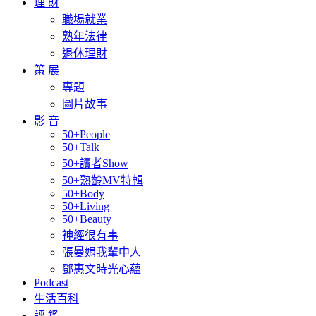
理 財
職場就業
熟年法律
退休理財
策 展
專題
圖片故事
影 音
50+People
50+Talk
50+讀者Show
50+熟齡MV特輯
50+Body
50+Living
50+Beauty
神經很有事
張曼娟我輩中人
鄧惠文時光心蘊
Podcast
生活百科
評 鑑