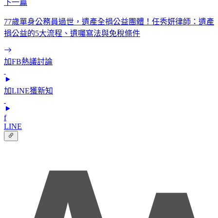
下一篇
77歲單身公務員過世，遺產全捐公益團體！任秀妍律師：遺產
捐公益的5大流程、遺囑寫法與免稅條件
加FB熱議討論
加LINE獲新知
f
LINE