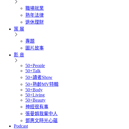
職場就業
熟年法律
退休理財
策 展
專題
圖片故事
影 音
50+People
50+Talk
50+讀者Show
50+熟齡MV特輯
50+Body
50+Living
50+Beauty
神經很有事
張曼娟我輩中人
鄧惠文時光心蘊
Podcast