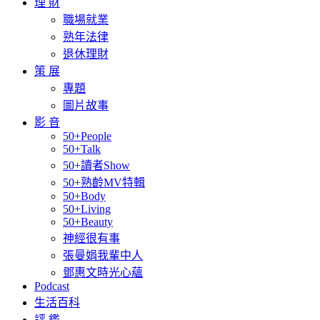
理 財
職場就業
熟年法律
退休理財
策 展
專題
圖片故事
影 音
50+People
50+Talk
50+讀者Show
50+熟齡MV特輯
50+Body
50+Living
50+Beauty
神經很有事
張曼娟我輩中人
鄧惠文時光心蘊
Podcast
生活百科
評 鑑