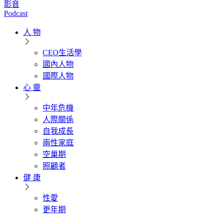
影音
Podcast
人 物
CEO生活學
國內人物
國際人物
心 靈
中年危機
人際關係
自我成長
兩性家庭
空巢期
照顧者
健 康
性愛
更年期