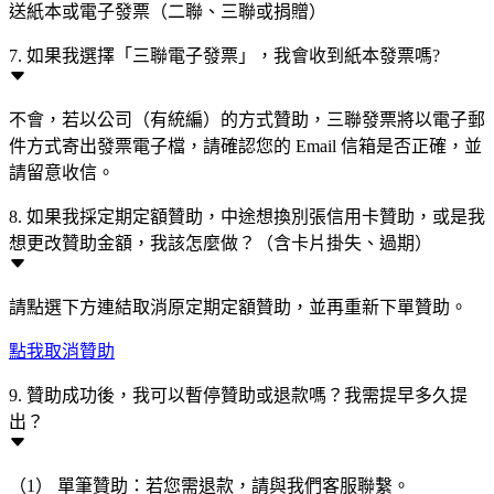
送紙本或電子發票（二聯、三聯或捐贈）
7. 如果我選擇「三聯電子發票」，我會收到紙本發票嗎?
不會，若以公司（有統編）的方式贊助，三聯發票將以電子郵
件方式寄出發票電子檔，請確認您的 Email 信箱是否正確，並
請留意收信。
8. 如果我採定期定額贊助，中途想換別張信用卡贊助，或是我
想更改贊助金額，我該怎麼做？（含卡片掛失、過期）
請點選下方連結取消原定期定額贊助，並再重新下單贊助。
點我取消贊助
9. 贊助成功後，我可以暫停贊助或退款嗎？我需提早多久提
出？
（1） 單筆贊助：若您需退款，請與我們客服聯繫。