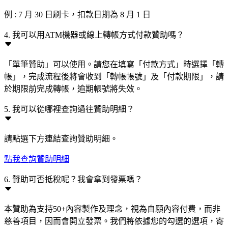
例 : 7 月 30 日刷卡，扣款日期為 8 月 1 日
4. 我可以用ATM機器或線上轉帳方式付款贊助嗎？
「單筆贊助」可以使用。請您在填寫「付款方式」時選擇「轉
帳」，完成流程後將會收到「轉帳帳號」及「付款期限」，請
於期限前完成轉帳，逾期帳號將失效。
5. 我可以從哪裡查詢過往贊助明細？
請點選下方連結查詢贊助明細。
點我查詢贊助明細
6. 贊助可否抵稅呢？我會拿到發票嗎？
本贊助為支持50+內容製作及理念，視為自願內容付費，而非
慈善項目，因而會開立發票。我們將依據您的勾選的選項，寄