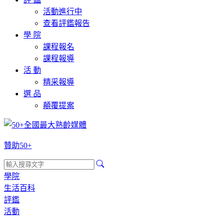
活動進行中
查看評鑑報告
學 院
課程報名
課程報導
活 動
精采報導
選 品
顛覆提案
贊助50+
學院
生活百科
評鑑
活動