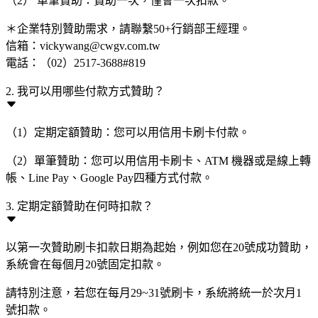
（2） 單筆贊助：贊助一次，僅會一次扣款。
＊企業特別贊助需求，請聯繫50+行銷部王經理。
信箱：vickywang@cwgv.com.tw
電話：（02）2517-3688#819
2. 我可以用哪些付款方式贊助？
（1）定期定額贊助：您可以用信用卡刷卡付款。
（2）單筆贊助：您可以用信用卡刷卡、ATM 機器或是線上轉
帳、Line Pay、Google Pay四種方式付款。
3. 定期定額贊助在何時扣款？
以第一次贊助刷卡扣款日期為起始，例如您在20號成功贊助，
系統會在每個月20號固定扣款。
請特別注意，若您在每月29~31號刷卡，系統將統一於次月1
號扣款。