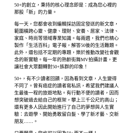
50+的創立，秉持的核心理念即是：成為您心裡的
那股「新」的力量。
每一天，您都會收到編輯採訪固定發送的新文章，
範圍橫跨心靈、健康、理財、安養、居家、法律、
家庭、時尚等領域專業知識。每兩週，我們也精心
製作「生活百科」電子報，解答50後的生活難題。
此外，還包括不定期的專題，樂於推動改變社會觀
念的新實驗。每一年的熟齡街舞MV拍攝計畫，更
讓社會大眾翻轉對50+族群的印象！
50+，有不少讀者回饋，因為看到文章，人生變得
不同了。曾有癌症的讀者寫私訊，希望我們建議人
生最後一程的旅遊地點。有行動不便的讀者，因而
想突破過去給自己的框架，攀上三千公尺的高山；
還有更多人因此開始進行了自己的夢想與人生實
驗：去遊學、開始勇敢留白髮、學了新才藝、交新
朋友……。