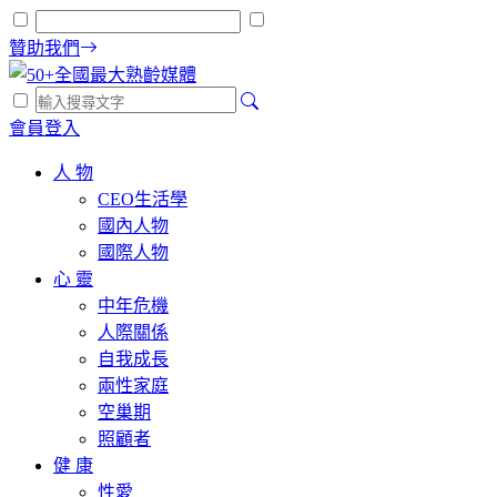
贊助我們
會員登入
人 物
CEO生活學
國內人物
國際人物
心 靈
中年危機
人際關係
自我成長
兩性家庭
空巢期
照顧者
健 康
性愛