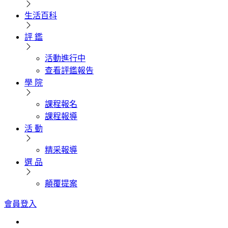
生活百科
評 鑑
活動進行中
查看評鑑報告
學 院
課程報名
課程報導
活 動
精采報導
選 品
顛覆提案
會員登入