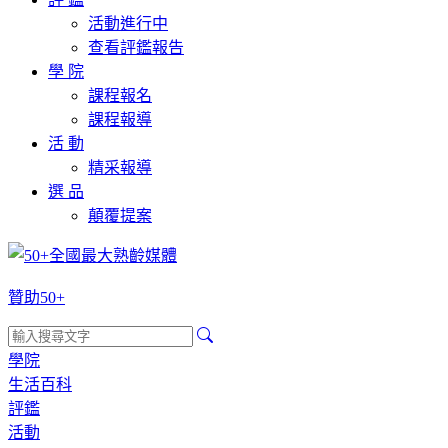
活動進行中
查看評鑑報告
學 院
課程報名
課程報導
活 動
精采報導
選 品
顛覆提案
贊助50+
學院
生活百科
評鑑
活動