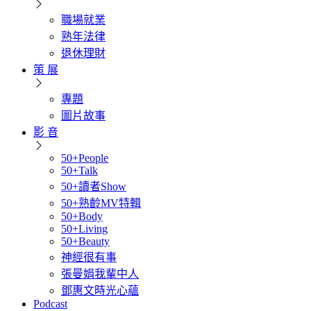
職場就業
熟年法律
退休理財
策 展
專題
圖片故事
影 音
50+People
50+Talk
50+讀者Show
50+熟齡MV特輯
50+Body
50+Living
50+Beauty
神經很有事
張曼娟我輩中人
鄧惠文時光心蘊
Podcast