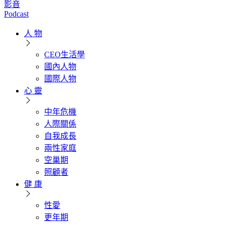
影音
Podcast
人 物
CEO生活學
國內人物
國際人物
心 靈
中年危機
人際關係
自我成長
兩性家庭
空巢期
照顧者
健 康
性愛
更年期