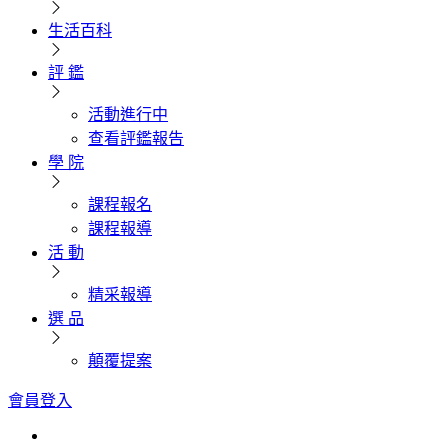
生活百科
評 鑑
活動進行中
查看評鑑報告
學 院
課程報名
課程報導
活 動
精采報導
選 品
顛覆提案
會員登入