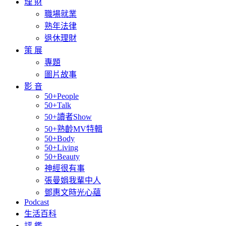
理 財
職場就業
熟年法律
退休理財
策 展
專題
圖片故事
影 音
50+People
50+Talk
50+讀者Show
50+熟齡MV特輯
50+Body
50+Living
50+Beauty
神經很有事
張曼娟我輩中人
鄧惠文時光心蘊
Podcast
生活百科
評 鑑