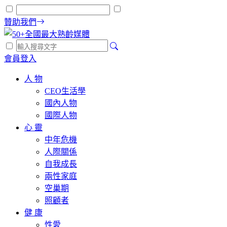
贊助我們
會員登入
人 物
CEO生活學
國內人物
國際人物
心 靈
中年危機
人際關係
自我成長
兩性家庭
空巢期
照顧者
健 康
性愛