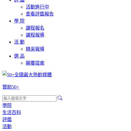
活動進行中
查看評鑑報告
學 院
課程報名
課程報導
活 動
精采報導
選 品
顛覆提案
贊助50+
學院
生活百科
評鑑
活動