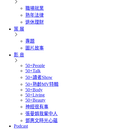
職場就業
熟年法律
退休理財
策 展
專題
圖片故事
影 音
50+People
50+Talk
50+讀者Show
50+熟齡MV特輯
50+Body
50+Living
50+Beauty
神經很有事
張曼娟我輩中人
鄧惠文時光心蘊
Podcast