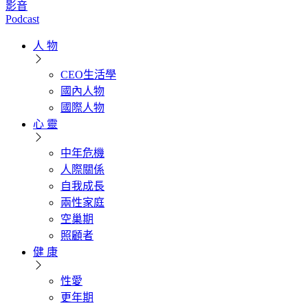
影音
Podcast
人 物
CEO生活學
國內人物
國際人物
心 靈
中年危機
人際關係
自我成長
兩性家庭
空巢期
照顧者
健 康
性愛
更年期