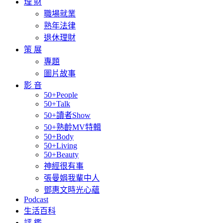
理 財
職場就業
熟年法律
退休理財
策 展
專題
圖片故事
影 音
50+People
50+Talk
50+讀者Show
50+熟齡MV特輯
50+Body
50+Living
50+Beauty
神經很有事
張曼娟我輩中人
鄧惠文時光心蘊
Podcast
生活百科
評 鑑