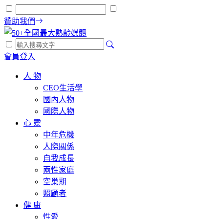
贊助我們
會員登入
人 物
CEO生活學
國內人物
國際人物
心 靈
中年危機
人際關係
自我成長
兩性家庭
空巢期
照顧者
健 康
性愛