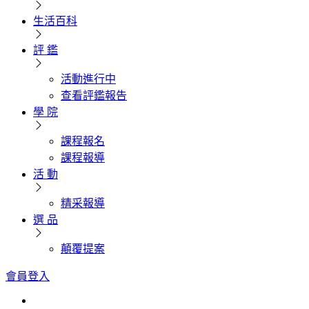
生活百科
評 鑑
活動進行中
查看評鑑報告
學 院
課程報名
課程報導
活 動
精采報導
選 品
顛覆提案
會員登入