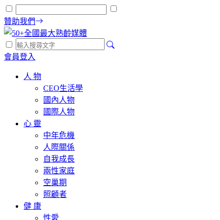
贊助我們
會員登入
人 物
CEO生活學
國內人物
國際人物
心 靈
中年危機
人際關係
自我成長
兩性家庭
空巢期
照顧者
健 康
性愛