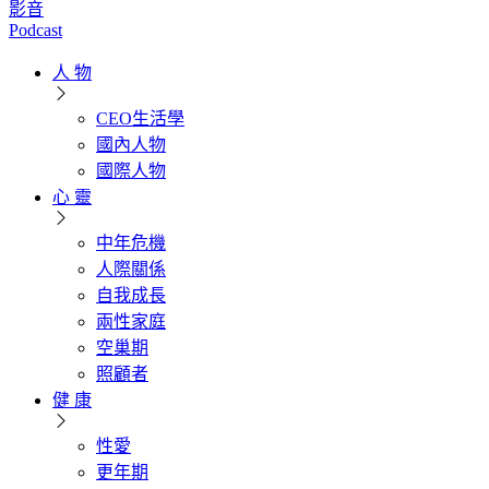
影音
Podcast
人 物
CEO生活學
國內人物
國際人物
心 靈
中年危機
人際關係
自我成長
兩性家庭
空巢期
照顧者
健 康
性愛
更年期