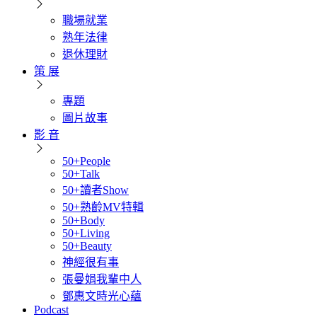
職場就業
熟年法律
退休理財
策 展
專題
圖片故事
影 音
50+People
50+Talk
50+讀者Show
50+熟齡MV特輯
50+Body
50+Living
50+Beauty
神經很有事
張曼娟我輩中人
鄧惠文時光心蘊
Podcast