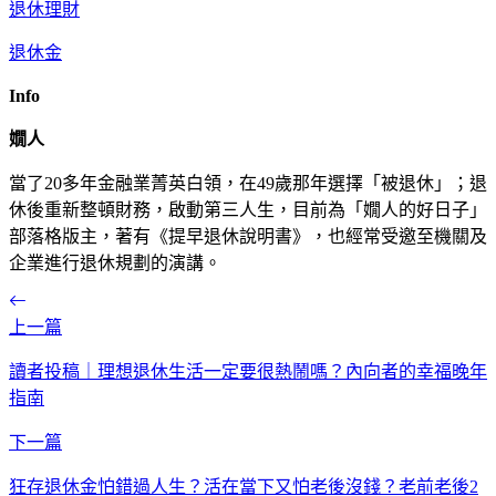
退休理財
退休金
Info
嫺人
當了20多年金融業菁英白領，在49歲那年選擇「被退休」；退
休後重新整頓財務，啟動第三人生，目前為「嫺人的好日子」
部落格版主，著有《提早退休說明書》，也經常受邀至機關及
企業進行退休規劃的演講。
上一篇
讀者投稿｜理想退休生活一定要很熱鬧嗎？內向者的幸福晚年
指南
下一篇
狂存退休金怕錯過人生？活在當下又怕老後沒錢？老前老後2