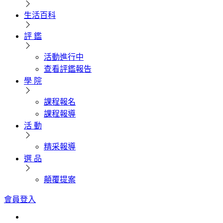
生活百科
評 鑑
活動進行中
查看評鑑報告
學 院
課程報名
課程報導
活 動
精采報導
選 品
顛覆提案
會員登入