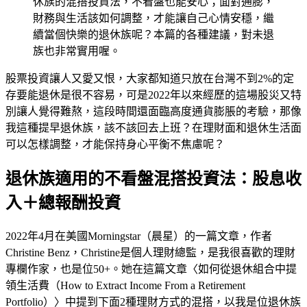
休族的混搭投資法，不看盤也能安心；面對通膨，
財務與生活該如何調整，才能讓自己心情安穩，繼
續當個快樂的退休族呢？本篇的各種建議，對未退
族也非常實用喔。
股票投資讓人又愛又恨，大家都知道只放在台灣不到2%的定
存要能退休是很不容易，可是2022年以來經歷的這場股災又特
別讓人覺得難熬，這段時間還面臨高度通貨膨脹的考驗，那像
我這種提早退休族，該不該回去上班？在理財面和退休生活面
可以怎樣調整，才能保持身心平衡不焦慮呢？
退休族適用的不看盤混搭投資法：股息收
入＋總報酬投資
2022年4月在美國Morningstar（晨星）的一篇文章，作者
Christine Benz，Christine是個人理財總監，是我很喜歡的理財
專欄作家，也是位50+。她在這篇文章〈如何從退休組合中提
領生活費（How to Extract Income From a Retirement
Portfolio）〉中提到下面2種理財方式的混搭，以我是位退休族