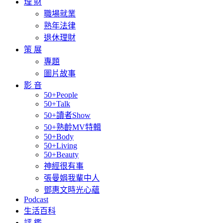
理 財
職場就業
熟年法律
退休理財
策 展
專題
圖片故事
影 音
50+People
50+Talk
50+讀者Show
50+熟齡MV特輯
50+Body
50+Living
50+Beauty
神經很有事
張曼娟我輩中人
鄧惠文時光心蘊
Podcast
生活百科
評 鑑