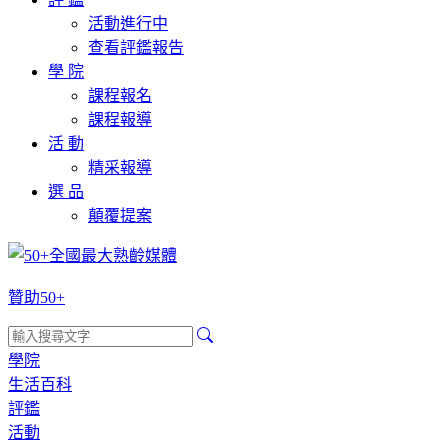
活動進行中
查看評鑑報告
學 院
課程報名
課程報導
活 動
精采報導
選 品
顛覆提案
贊助50+
學院
生活百科
評鑑
活動