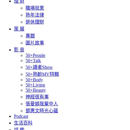
理 財
職場就業
熟年法律
退休理財
策 展
專題
圖片故事
影 音
50+People
50+Talk
50+讀者Show
50+熟齡MV特輯
50+Body
50+Living
50+Beauty
神經很有事
張曼娟我輩中人
鄧惠文時光心蘊
Podcast
生活百科
評 鑑