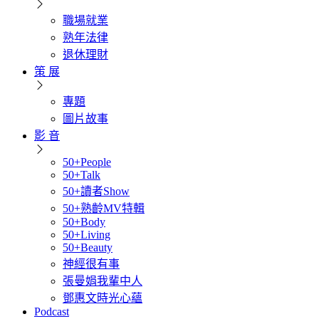
職場就業
熟年法律
退休理財
策 展
專題
圖片故事
影 音
50+People
50+Talk
50+讀者Show
50+熟齡MV特輯
50+Body
50+Living
50+Beauty
神經很有事
張曼娟我輩中人
鄧惠文時光心蘊
Podcast