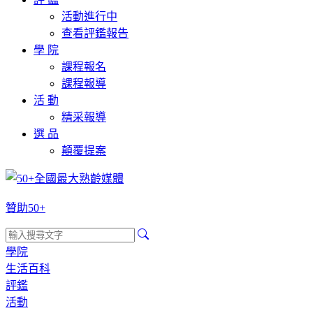
活動進行中
查看評鑑報告
學 院
課程報名
課程報導
活 動
精采報導
選 品
顛覆提案
贊助50+
學院
生活百科
評鑑
活動