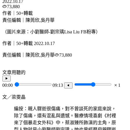
2022.10.17
73,880
作者｜50+轉載
責任編輯｜陳莞欣,吳丹華
（圖片來源：小劉醫師-劉宗瑀Lisa Liu FB粉專）
作者｜50+轉載
2022.10.17
責任編輯｜陳莞欣,吳丹華
73,880
文章用聽的
00:00
09:13
1
文／梁雯晶
編按：親人驟逝很傷痛，對不曾談死的家庭來說，
除了傷痛，還有混亂與遺憾。醫療情境喜劇《村裡
來了個暴走女外科》中，蔡淑臻所飾演的主角，原
型人物就是小劉醫師劉宗瑀，她也曾經歷母親驟逝