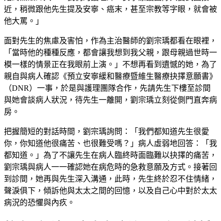
近，稍微跟他先生提及安寧、癌末，甚至宗教等字眼，就會被
他大罵。」
面對先生的焦慮及害怕，作為主治醫師的劉宗瑀都看在眼裡，
「當時他的種種反應，都會讓我想到我父親，跟母親過世時一
模一樣的情景正在我眼前上演。」不想再看到遺憾的她，為了
親自與病人確認《預立安寧緩和醫療暨維生醫療抉擇意願書》
（DNR）一事，於是與護理團隊合作，先請先生下樓至診間
與她會談病人狀況，待先生一離開，劉宗瑀立刻從側門直奔病
房。
把握簡短的對話時間，劉宗瑀詢問：「我們都知道先生很愛
你，你知道他很痛苦、也很難受嗎？」病人虛弱地回答：「我
都知道。」為了不讓先生在病人臨終時面臨難以抉擇的痛苦，
劉宗瑀與病人一一確認她在病危時的急救意願及方式。接著回
到診間，她再與先生深入溝通，此時，先生終於忍不住情緒，
聲淚俱下，傾訴他與太太之間的回憶，以及自己心中對於太太
病況的恐懼與內疚。