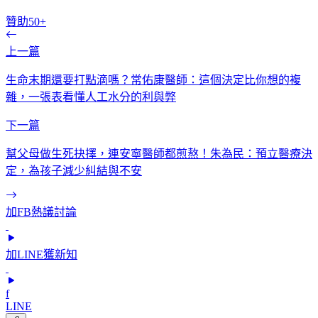
贊助50+
上一篇
生命末期還要打點滴嗎？常佑康醫師：這個決定比你想的複
雜，一張表看懂人工水分的利與弊
下一篇
幫父母做生死抉擇，連安寧醫師都煎熬！朱為民：預立醫療決
定，為孩子減少糾結與不安
加FB熱議討論
加LINE獲新知
f
LINE