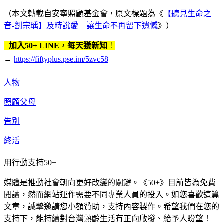
（本文轉載自安寧照顧基金會，原文標題為《
【聽見生命之
音-劉宗瑀】及時說愛 讓生命不再留下遺憾
》）
加入50+ LINE，每天獲新知！
→
https://fiftyplus.pse.im/5zvc58
人物
照顧父母
告別
終活
用行動支持50+
媒體是推動社會朝向更好改變的關鍵。《50+》目前皆為免費
閱讀，然而網站運作需要不同專業人員的投入。如您喜歡這篇
文章，誠摯邀請您小額贊助，支持內容製作。希望我們在您的
支持下，能持續對台灣熟齡生活有正向啟發、給予人盼望！