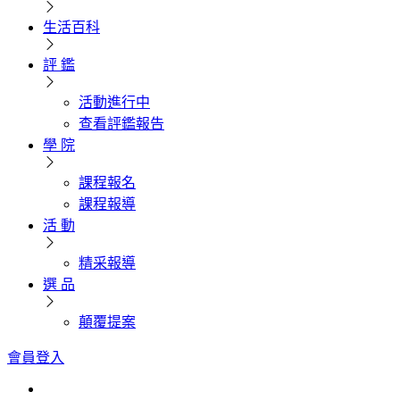
生活百科
評 鑑
活動進行中
查看評鑑報告
學 院
課程報名
課程報導
活 動
精采報導
選 品
顛覆提案
會員登入