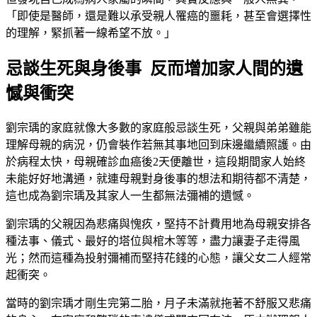
「即使是醫師，還是難以承受親人罹癌的噩耗，甚至會選擇性
的理解，緊抓著一線希望不放。」
忌談生死與身後事 反而增加家人間的遺
憾與衝突
劉宗瑀的家庭就像大多數的家庭般忌談生死，父親與弟弟雖能
理解母親的病況，仍會裝作若無其事地回到床邊繼續照護。由
於病程太快，母親確診血癌後2天便離世，這段期間家人始終
未能好好地溝通，就連母親對身後事的想法和期待都不清楚，
這也成為劉宗瑀及其家人一生都無法彌補的遺憾。
劉宗瑀的父親因為悲痛與愧疚，堅持不計費用地為母親安排各
種法事、儀式、最好的塔位與棺木等等，盡力讓妻子走得風
光；然而這種為投射彌補而堅持花錢的心態，讓父女二人經常
起衝突。
當時的劉宗瑀才剛生完第二胎，月子未滿就拖著不舒服又悲痛