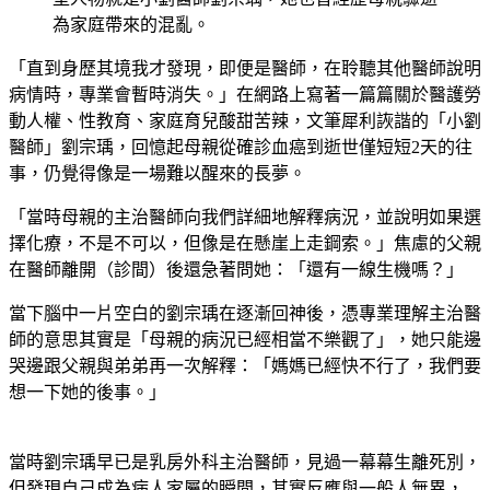
為家庭帶來的混亂。
「直到身歷其境我才發現，即便是醫師，在聆聽其他醫師說明
病情時，專業會暫時消失。」在網路上寫著一篇篇關於醫護勞
動人權、性教育、家庭育兒酸甜苦辣，文筆犀利詼諧的「小劉
醫師」劉宗瑀，回憶起母親從確診血癌到逝世僅短短2天的往
事，仍覺得像是一場難以醒來的長夢。
「當時母親的主治醫師向我們詳細地解釋病況，並說明如果選
擇化療，不是不可以，但像是在懸崖上走鋼索。」焦慮的父親
在醫師離開（診間）後還急著問她：「還有一線生機嗎？」
當下腦中一片空白的劉宗瑀在逐漸回神後，憑專業理解主治醫
師的意思其實是「母親的病況已經相當不樂觀了」，她只能邊
哭邊跟父親與弟弟再一次解釋：「媽媽已經快不行了，我們要
想一下她的後事。」
當時劉宗瑀早已是乳房外科主治醫師，見過一幕幕生離死別，
但發現自己成為病人家屬的瞬間，其實反應與一般人無異，