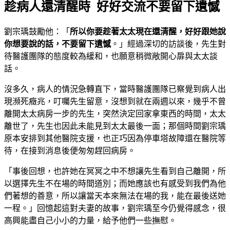
趁病人還清醒時 好好交流不要留下遺憾
劉宗瑀鼓勵他：「
所以你要趁著太太現在還清醒，好好跟她說
你想要說的話，不要留下遺憾
。」經過深切的訪談後，先生對
待醫護團隊的態度較為緩和，也願意稍微敞開心扉與太太談
話。
沒多久，病人的情況急轉直下，當時醫護團隊已察覺到病人出
現瀕死癥兆，叮囑先生留意，沒想到就在兩週以來，幾乎不曾
離開太太病房一步的先生，突然決定回家拿東西的時間，太太
離世了，先生也因此未能見到太太最後一面；那個時間劉宗瑀
原本安排到其他醫院支援，也正巧因為停車塔故障還在醫院等
待，在接到消息後便匆匆趕回病房。
「事後回想，也許她在冥冥之中不想讓先生看到自己離開，所
以選擇先生不在場的時間道別；而她應該也有感受到我們為他
們著想的善意，所以讓當天本來無法在場的我，能在最後送她
一程。」回憶起這對夫妻的故事，劉宗瑀至今仍覺得感念，很
高興能盡自己小小的力量，給予他們一些撫慰。