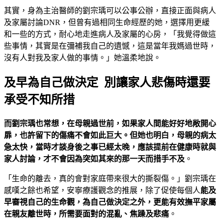
其實，身為主治醫師的劉宗瑀可以公事公辦，直接正面與病人
及家屬討論DNR，但曾有過相同生命經歷的她，選擇用更緩
和一些的方式，耐心地走進病人及家屬的心房，「我覺得做這
些事情，其實是在彌補我自己的遺憾，這是當年我媽過世時，
沒有人對我及家人做的事情。」她溫柔地說。
及早為自己做決定 別讓家人悲傷時還要
承受不知所措
而劉宗瑀也常想，在母親過世前，如果家人間能好好地敞開心
扉，也許留下的傷痛不會如此巨大。但她也明白，母親的病太
急太快，當時才談身後之事已經太晚，應該提前在健康時就與
家人討論，才不會因為突如其來的那一天而措手不及
。
「生命的離去，真的會對家庭帶來很大的撕裂傷。」劉宗瑀在
感嘆之餘也希望，安寧療護觀念的推展，除了促使每個人
能及
早審視自己的生命觀，為自己做決定之外，更能有效撫平家屬
在親友離世時，所需要面對的混亂、焦躁及悲痛
。