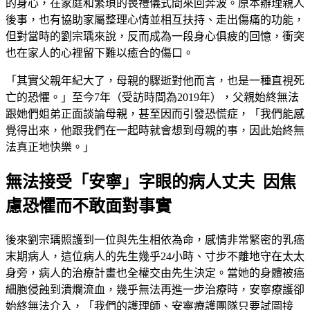
的身心，在家庭和繁瑣的喪禮儀式間來回奔波。原本辦理親人
後事，也有協助家屬整理心情並相互扶持、走出傷痛的功能，
但對當時的劉宗瑀來說，反而成為一段身心俱疲的回憶，衝突
也在家人的心裡留下難以癒合的傷口。
「其實父親年紀大了，母親的驟逝對他而言，也是一種直視死
亡的恐懼。」至今7年（受訪時間為2019年），父親始終無法
跟她們姐弟正面談論母親，甚至因而引發恐慌症，「我們能感
覺得出來，他跟我們在一起時就會想到母親的事，因此始終無
法真正地快樂。」
無法接受「安寧」字眼的病人丈夫 因焦
慮恐懼而不敢面對事實
後來劉宗瑀照護到一位與先生相依為命，感情非常緊密的乳癌
末期病人，這位病人的先生幾乎24小時、寸步不離地守在太太
身旁，病人的治療計畫也全權交由先生決定。當她的身體被癌
細胞侵蝕到潰爛流血，幾乎無法再進一步治療時，安寧療護卻
始終無法介入，「我們的護理師、安寧療護團隊只要試圖接