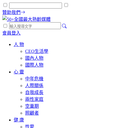
贊助我們
會員登入
人 物
CEO生活學
國內人物
國際人物
心 靈
中年危機
人際關係
自我成長
兩性家庭
空巢期
照顧者
健 康
性愛