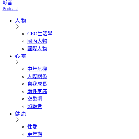
影音
Podcast
人 物
CEO生活學
國內人物
國際人物
心 靈
中年危機
人際關係
自我成長
兩性家庭
空巢期
照顧者
健 康
性愛
更年期