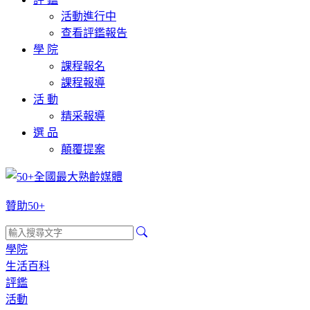
活動進行中
查看評鑑報告
學 院
課程報名
課程報導
活 動
精采報導
選 品
顛覆提案
贊助50+
學院
生活百科
評鑑
活動