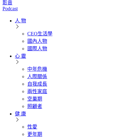
影音
Podcast
人 物
CEO生活學
國內人物
國際人物
心 靈
中年危機
人際關係
自我成長
兩性家庭
空巢期
照顧者
健 康
性愛
更年期