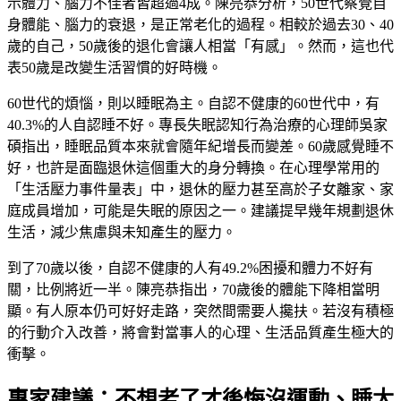
示體力、腦力不佳者皆超過4成。陳亮恭分析，50世代察覺自
身體能、腦力的衰退，是正常老化的過程。相較於過去30、40
歲的自己，50歲後的退化會讓人相當「有感」。然而，這也代
表50歲是改變生活習慣的好時機。
60世代的煩惱，則以睡眠為主。自認不健康的60世代中，有
40.3%的人自認睡不好。專長失眠認知行為治療的心理師吳家
碩指出，睡眠品質本來就會隨年紀增長而變差。60歲感覺睡不
好，也許是面臨退休這個重大的身分轉換。在心理學常用的
「生活壓力事件量表」中，退休的壓力甚至高於子女離家、家
庭成員增加，可能是失眠的原因之一。建議提早幾年規劃退休
生活，減少焦慮與未知產生的壓力。
到了70歲以後，自認不健康的人有49.2%困擾和體力不好有
關，比例將近一半。陳亮恭指出，70歲後的體能下降相當明
顯。有人原本仍可好好走路，突然間需要人攙扶。若沒有積極
的行動介入改善，將會對當事人的心理、生活品質產生極大的
衝擊。
專家建議：不想老了才後悔沒運動、睡太