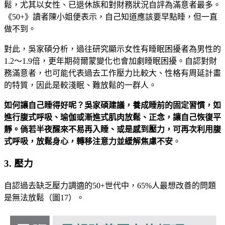
鬆，尤其以女性、已退休族和對財務狀況自評為滿意者最多。
《50+》讀者陳小姐便表示，自己知道應該要早點睡，但一直
做不到。
對此，吳家碩分析，過往研究顯示女性有睡眠困擾者為男性的
1.2～1.9倍，更年期荷爾蒙變化也會加劇睡眠困擾。自認對財
務滿意者，也可能代表過去工作壓力比較大、性格有周延計畫
的特質，因此是較淺眠、難放鬆的一群人。
如何讓自己睡得好呢？吳家碩建議，養成睡前的固定習慣，如
進行腹式呼吸、瑜伽或漸進式肌肉放鬆、正念，讓自己恢復平
靜。倘若半夜醒來不易再入睡、或是感到壓力，可再次利用腹
式呼吸，放鬆身心，轉移注意力並緩解焦慮不安
。
3. 壓力
自認過去缺乏壓力調適的50+世代中，65%人最想改善的問題
是無法放鬆（圖17）。