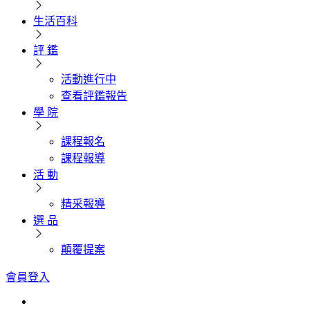
生活百科
評 鑑
活動進行中
查看評鑑報告
學 院
課程報名
課程報導
活 動
精采報導
選 品
顛覆提案
會員登入