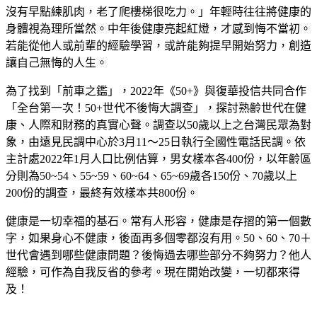
沒有早點練肌肉，老了爬樓梯很吃力。」年輕時往往將健康的
身體視為理所當然。中年後健康亮起紅燈，才感到悔不當初。
若能從他人或前輩的經驗學習，或許能夠提早開始努力，創造
讓自己無悔的人生。
為了找到「前車之鑑」，2022年《50+》與復華投信共同合作
「全台第一次！50+世代不後悔大調查」，探討熟齡世代在健
康、人際和財務的真實心聲。調查以50歲以上之台灣民眾為對
象，由遠見民調中心於3月11～25日執行全國性電話民調。依
主計處2022年1月人口比例估算，男女樣本各400份，以年齡區
分則為50~54、55~59、60~64、65~69歲各150份、70歲以上
200份的調查，最終有效樣本共800份。
健康是一切幸福的基石。常有人形容，健康是存摺的第一個數
字，如果身心不健康，後面再多個零都沒有用。50、60、70＋
世代會遇到哪些健康問題？後悔過去哪些部分不夠努力？他人
經驗，可作為自我反省的參考。現在開始改變，一切都來得
及！