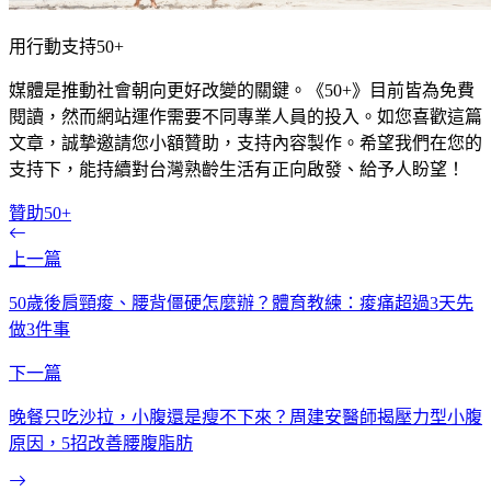
用行動支持50+
媒體是推動社會朝向更好改變的關鍵。《50+》目前皆為免費
閱讀，然而網站運作需要不同專業人員的投入。如您喜歡這篇
文章，誠摯邀請您小額贊助，支持內容製作。希望我們在您的
支持下，能持續對台灣熟齡生活有正向啟發、給予人盼望！
贊助50+
上一篇
50歲後肩頸痠、腰背僵硬怎麼辦？體育教練：痠痛超過3天先
做3件事
下一篇
晚餐只吃沙拉，小腹還是瘦不下來？周建安醫師揭壓力型小腹
原因，5招改善腰腹脂肪