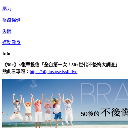
壓力
醫療保健
失眠
運動健身
Info
《50+》×復華投信「全台第一次！50+世代不後悔大調查」
點此看專題：
https://50plus.pse.is/4btlvn