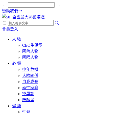
贊助我們
會員登入
人 物
CEO生活學
國內人物
國際人物
心 靈
中年危機
人際關係
自我成長
兩性家庭
空巢期
照顧者
健 康
性愛