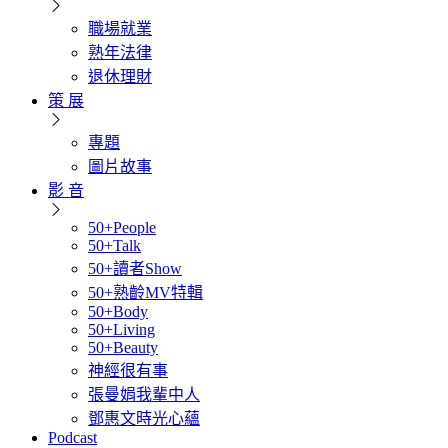
職場就業
熟年法律
退休理財
策 展
專題
圖片故事
影 音
50+People
50+Talk
50+讀者Show
50+熟齡MV特輯
50+Body
50+Living
50+Beauty
神經很有事
張曼娟我輩中人
鄧惠文時光心蘊
Podcast