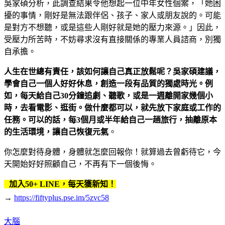
吳家碩分析，此調查結果令他想起一位中年女性個案，「她困
擾的事情，剛好是無法跟伴侶、孩子、家人或朋友說的。可能
是對方不想聽，或是這些人剛好就是她的壓力來源。」因此，
受壓力所苦時，不妨尋求沒有直接關係的專業人員諮商，別獨
自承擔。
人生在世總有責任，該如何讓自己真正放鬆呢？吳家碩建議，
學會自己一個人好好休息，創造一段有品質的獨處時光。例
如，每天給自己30分鐘追劇、聽歌，或是一週離開家幾個小
時，去看電影、逛街。做什麼都可以，就先放下家庭或工作的
任務。可以的話，每3個月或半年給自己一趟旅行，抽離原本
的生活環境，讓自己恢復元氣
。
你怎麼對待身體，身體就怎麼回報你！就算過去曾虧待它，今
天開始好好照顧自己，不再有下一個後悔。
加入50+ LINE，每天獲新知！
→
https://fiftyplus.pse.im/5zvc58
大腦