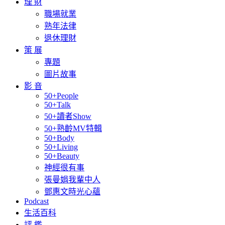
理 財
職場就業
熟年法律
退休理財
策 展
專題
圖片故事
影 音
50+People
50+Talk
50+讀者Show
50+熟齡MV特輯
50+Body
50+Living
50+Beauty
神經很有事
張曼娟我輩中人
鄧惠文時光心蘊
Podcast
生活百科
評 鑑