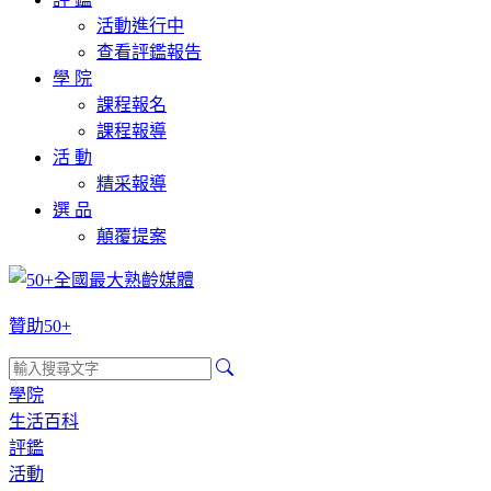
活動進行中
查看評鑑報告
學 院
課程報名
課程報導
活 動
精采報導
選 品
顛覆提案
贊助50+
學院
生活百科
評鑑
活動